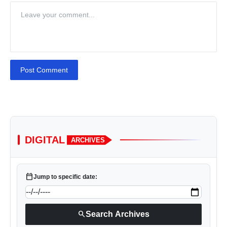
Post Comment
DIGITAL
ARCHIVES
calendar_today
Jump to specific date:
search
Search Archives