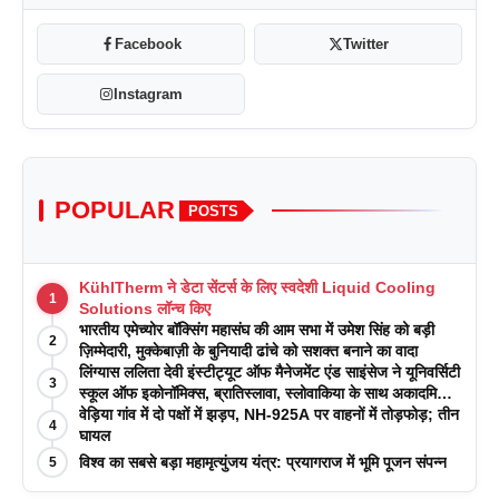
Facebook
Twitter
Instagram
POPULAR
POSTS
KühlTherm ने डेटा सेंटर्स के लिए स्वदेशी Liquid Cooling
1
Solutions लॉन्च किए
भारतीय एमेच्योर बॉक्सिंग महासंघ की आम सभा में उमेश सिंह को बड़ी
2
ज़िम्मेदारी, मुक्केबाज़ी के बुनियादी ढांचे को सशक्त बनाने का वादा
लिंग्यास ललिता देवी इंस्टीट्यूट ऑफ मैनेजमेंट एंड साइंसेज ने यूनिवर्सिटी
3
स्कूल ऑफ इकोनॉमिक्स, ब्रातिस्लावा, स्लोवाकिया के साथ अकादमिक
पत्रिकाओं में प्रकाशन रणनीतियों पर एक दिवसीय कार्यशाला का
वेड़िया गांव में दो पक्षों में झड़प, NH-925A पर वाहनों में तोड़फोड़; तीन
4
आयोजन किया
घायल
विश्व का सबसे बड़ा महामृत्युंजय यंत्र: प्रयागराज में भूमि पूजन संपन्न
5