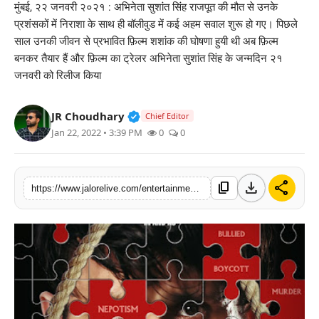
मुंबई, २२ जनवरी २०२१ : अभिनेता सुशांत सिंह राजपूत की मौत से उनके
लाइफस्टाइल
प्रशंसकों में निराशा के साथ ही बॉलीवुड में कई अहम सवाल शुरू हो गए। पिछले
साल उनकी जीवन से प्रभावित फ़िल्म शशांक की घोषणा हुयी थी अब फ़िल्म
मनोरंजन
बनकर तैयार हैं और फ़िल्म का ट्रेलर अभिनेता सुशांत सिंह के जन्मदिन २१
जनवरी को रिलीज किया
तकनीक
Verified Public Figure • 30 Mar, 2
JR Choudhary
Chief Editor
विशेष
Jan 22, 2022 • 3:39 PM
0
0
बिज़नेस
download
share
content_copy
https://www.jalorelive.com/entertainment/the-trailer-of-film-shashank-released