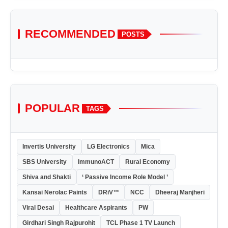
RECOMMENDED
POSTS
POPULAR
TAGS
Invertis University
LG Electronics
Mica
SBS University
ImmunoACT
Rural Economy
Shiva and Shakti
‘ Passive Income Role Model ’
Kansai Nerolac Paints
DRiV™
NCC
Dheeraj Manjheri
Viral Desai
Healthcare Aspirants
PW
Girdhari Singh Rajpurohit
TCL Phase 1 TV Launch