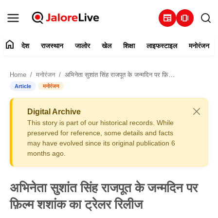
newspaper
amp_stories
home
देश
राजस्थान
जालोर
खेल
शिक्षा
लाइफस्टाइल
मनोरंजन
हमारे बारे में
Home
मनोरंजन
अभिनेता सुशांत सिंह राजपूत के जन्मदिन पर फ़िल्म शशांक का ट्रेलर रिलीज
संपर्क करें
Article
मनोरंजन
देश
Digital Archive
This story is part of our historical records. While
राजस्थान
preserved for reference, some details and facts
may have evolved since its original publication 6
months ago.
जालोर
खेल
अभिनेता सुशांत सिंह राजपूत के जन्मदिन पर
फ़िल्म शशांक का ट्रेलर रिलीज
शिक्षा