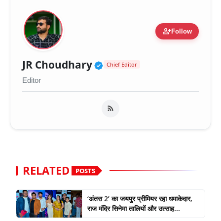
person_add
Follow
Verified Public Figure 
JR Choudhary
Chief Editor
Editor
RELATED
POSTS
‘अंतस 2’ का जयपुर प्रीमियर रहा धमाकेदार,
राज मंदिर सिनेमा तालियों और उत्साह...