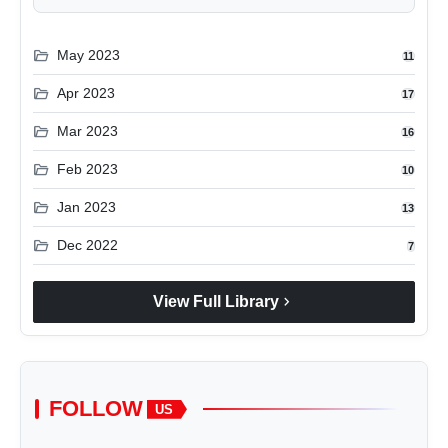
folder_open
May 2023
11
folder_open
Apr 2023
17
folder_open
Mar 2023
16
folder_open
Feb 2023
10
folder_open
Jan 2023
13
folder_open
Dec 2022
7
chevron_right
View Full Library
FOLLOW
US