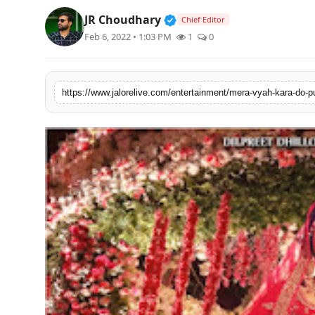
लाइफस्टाइल
Verified Public Figure • 3
JR Choudhary
Chief Editor
Feb 6, 2022 • 1:03 PM
1
0
मनोरंजन
तकनीक
https://www.jalorelive.com/entertainment/mera-vyah-kara-do-p
विशेष
बिज़नेस