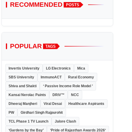
RECOMMENDED
POSTS
POPULAR
TAGS
Invertis University
LG Electronics
Mica
SBS University
ImmunoACT
Rural Economy
Shiva and Shakti
‘ Passive Income Role Model ’
Kansai Nerolac Paints
DRiV™
NCC
Dheeraj Manjheri
Viral Desai
Healthcare Aspirants
PW
Girdhari Singh Rajpurohit
TCL Phase 1 TV Launch
Jalore Clash
‘Gardens by the Bay’
‘Pride of Rajasthan Awards 2026‘