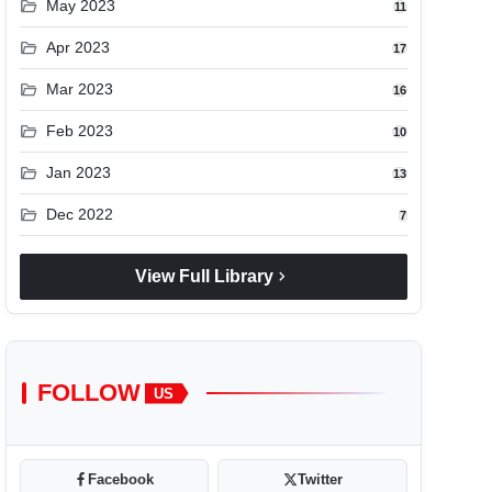
folder_open
May 2023
11
folder_open
Apr 2023
17
folder_open
Mar 2023
16
folder_open
Feb 2023
10
folder_open
Jan 2023
13
folder_open
Dec 2022
7
chevron_right
View Full Library
FOLLOW
US
Facebook
Twitter