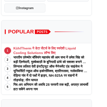
Instagram
POPULAR
POSTS
KühlTherm ने डेटा सेंटर्स के लिए स्वदेशी Liquid
1
Cooling Solutions लॉन्च किए
भारतीय एमेच्योर बॉक्सिंग महासंघ की आम सभा में उमेश सिंह को
2
बड़ी ज़िम्मेदारी, मुक्केबाज़ी के बुनियादी ढांचे को सशक्त बनाने का
वादा
लिंग्यास ललिता देवी इंस्टीट्यूट ऑफ मैनेजमेंट एंड साइंसेज ने
3
यूनिवर्सिटी स्कूल ऑफ इकोनॉमिक्स, ब्रातिस्लावा, स्लोवाकिया के
साथ अकादमिक पत्रिकाओं में प्रकाशन रणनीतियों पर एक
वेड़िया गांव में दो पक्षों में झड़प, NH-925A पर वाहनों में
4
दिवसीय कार्यशाला का आयोजन किया
तोड़फोड़; तीन घायल
गिव-अप अभियान की अवधि 28 फरवरी तक बढ़ी, अपात्र लाभार्थी
5
हटा सकेंगे अपना नाम