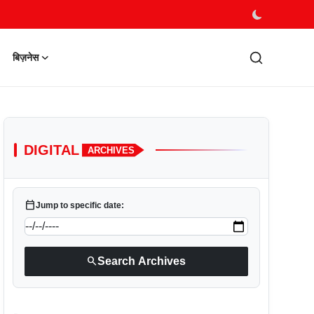
बिज़नेस
DIGITAL
ARCHIVES
calendar_today
Jump to specific date:
search
Search Archives