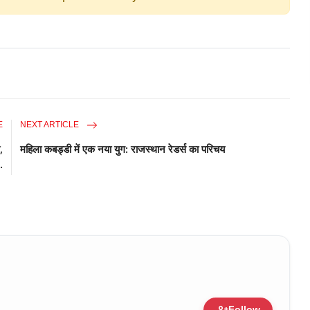
E
NEXT ARTICLE
,
महिला कबड्डी में एक नया युग: राजस्थान रेडर्स का परिचय
.
person_add
Follow