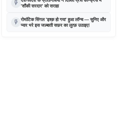
देश-विदेश के प्रतिनिधियों ने दिल्ली प्रेस कॉन्फ्रेंस में
flash_on
'शौंकी सरदार' को सराहा
रोमांटिक सिंगल 'इश्क़ हो गया' हुआ लॉन्च — सुनिए और
flash_on
प्यार भरे इस जज़्बाती सफ़र का लुत्फ़ उठाइए!