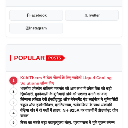
Facebook
Twitter
Instagram
POPULAR
POSTS
KühlTherm ने डेटा सेंटर्स के लिए स्वदेशी Liquid Cooling
1
Solutions लॉन्च किए
भारतीय एमेच्योर बॉक्सिंग महासंघ की आम सभा में उमेश सिंह को बड़ी
2
ज़िम्मेदारी, मुक्केबाज़ी के बुनियादी ढांचे को सशक्त बनाने का वादा
लिंग्यास ललिता देवी इंस्टीट्यूट ऑफ मैनेजमेंट एंड साइंसेज ने यूनिवर्सिटी
3
स्कूल ऑफ इकोनॉमिक्स, ब्रातिस्लावा, स्लोवाकिया के साथ अकादमिक
पत्रिकाओं में प्रकाशन रणनीतियों पर एक दिवसीय कार्यशाला का
वेड़िया गांव में दो पक्षों में झड़प, NH-925A पर वाहनों में तोड़फोड़; तीन
4
आयोजन किया
घायल
विश्व का सबसे बड़ा महामृत्युंजय यंत्र: प्रयागराज में भूमि पूजन संपन्न
5