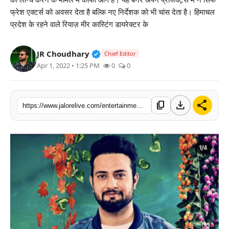
को लॉन्च करने के मामले में काफी आगे है। यह बैनर अपने प्रोजेक्ट्स में न सिर्फ
लाइफस्टाइल
फ्रेश एक्टर्स को अवसर देता है बल्कि नए निर्देशक को भी चांस देता है। हिमाचल
प्रदेश के रहने वाले रियाज़ मीर कास्टिंग डायरेक्टर के
मनोरंजन
Verified Public Figure • 30 Mar, 2
JR Choudhary
Chief Editor
तकनीक
Apr 1, 2022 • 1:25 PM
0
0
विशेष
download
share
content_copy
https://www.jalorelive.com/entertainment/casting-director-riyaz-meer-turns
बिज़नेस