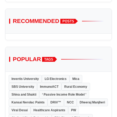
RECOMMENDED
POSTS
POPULAR
TAGS
Invertis University
LG Electronics
Mica
SBS University
ImmunoACT
Rural Economy
Shiva and Shakti
‘ Passive Income Role Model ’
Kansai Nerolac Paints
DRiV™
NCC
Dheeraj Manjheri
Viral Desai
Healthcare Aspirants
PW