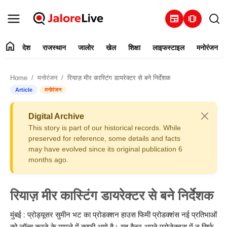
newspaper
amp_stories
home
देश
राजस्थान
जालोर
खेल
शिक्षा
लाइफस्टाइल
मनोरंजन
हमारे बारे में
Home
मनोरंजन
रियाज़ मीर कास्टिंग डायरेक्टर से बने निर्देशक
संपर्क करें
Article
मनोरंजन
देश
Digital Archive
This story is part of our historical records. While
राजस्थान
preserved for reference, some details and facts
may have evolved since its original publication 6
months ago.
जालोर
खेल
रियाज़ मीर कास्टिंग डायरेक्टर से बने निर्देशक
शिक्षा
मुंबई : प्रोड्यूसर सुमीन भट का प्रोडक्शन हाउस फिमी प्रोडक्शंस नई प्रतिभाओं