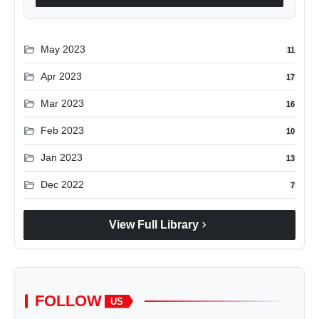
folder_open
May 2023
11
folder_open
Apr 2023
17
folder_open
Mar 2023
16
folder_open
Feb 2023
10
folder_open
Jan 2023
13
folder_open
Dec 2022
7
chevron_right
View Full Library
FOLLOW
US