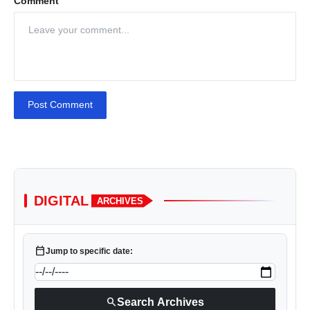
Comment
Post Comment
DIGITAL
ARCHIVES
calendar_today
Jump to specific date:
search
Search Archives