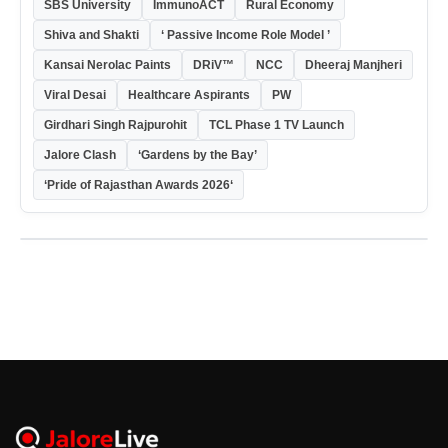
SBS University
ImmunoACT
Rural Economy
Shiva and Shakti
‘ Passive Income Role Model ’
Kansai Nerolac Paints
DRiV™
NCC
Dheeraj Manjheri
Viral Desai
Healthcare Aspirants
PW
Girdhari Singh Rajpurohit
TCL Phase 1 TV Launch
Jalore Clash
‘Gardens by the Bay’
‘Pride of Rajasthan Awards 2026‘