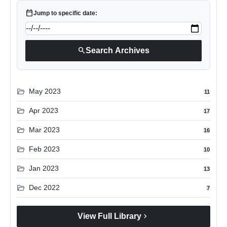
calendar_today
Jump to specific date:
search
Search Archives
folder_open
May 2023
11
folder_open
Apr 2023
17
folder_open
Mar 2023
16
folder_open
Feb 2023
10
folder_open
Jan 2023
13
folder_open
Dec 2022
7
chevron_right
View Full Library