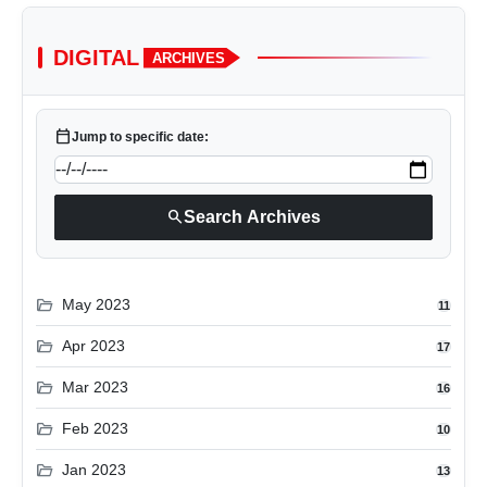
DIGITAL
ARCHIVES
calendar_today
Jump to specific date:
search
Search Archives
folder_open
May 2023
11
folder_open
Apr 2023
17
folder_open
Mar 2023
16
folder_open
Feb 2023
10
folder_open
Jan 2023
13