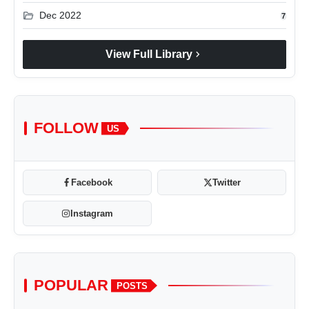
folder_open
Dec 2022
7
chevron_right
View Full Library
FOLLOW
US
Facebook
Twitter
Instagram
POPULAR
POSTS