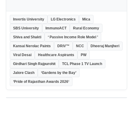
Invertis University
LG Electronics
Mica
SBS University
ImmunoACT
Rural Economy
Shiva and Shakti
‘ Passive Income Role Model ’
Kansai Nerolac Paints
DRiV™
NCC
Dheeraj Manjheri
Viral Desai
Healthcare Aspirants
PW
Girdhari Singh Rajpurohit
TCL Phase 1 TV Launch
Jalore Clash
‘Gardens by the Bay’
‘Pride of Rajasthan Awards 2026‘