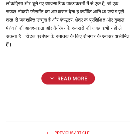
लोकप्रिय
और
चुने
गए
व्यावसायिक
पाठ्यक्रमों
में
से
एक
है
,
जो
एक
सफल
नौकरी
प्लेसमेंट
का
आश्वासन
देता
है
क्योंकि
आतिथ्य
उद्योग
पूरी
तरह
से
जनशक्ति
उन्मुख
है
और
कंप्यूटर
,
क्षेत्र
के
प्रशिक्षित
और
कुशल
पेशेवरों
की
आवश्यकता
और
कैरियर
के
अवसरों
की
जगह
कभी
नहीं
ले
सकता
है।
होटल
प्रबंधन
के
स्नातक
के
लिए
रोजगार
के
अवसर
असीमित
हैं।
expand_more
READ MORE
PREVIOUS ARTICLE