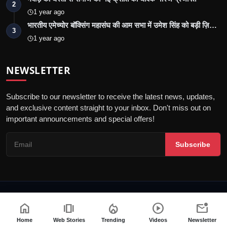
2
1 year ago
भारतीय एमेच्योर बॉक्सिंग महासंघ की आम सभा में उमेश सिंह को बड़ी ज़ि…
3
1 year ago
NEWSLETTER
Subscribe to our newsletter to receive the latest news, updates,
and exclusive content straight to your inbox. Don't miss out on
important announcements and special offers!
Subscribe
© 2026 Jalore Live - All Rights Reserved.
home
amp_stories
local_fire_department
play_circle
mark_email_unread
गोपनीयता नीति
संपादकीय नीति
नियम और शर्तें
पीआर न्यूज़वायर
Home
Web Stories
Trending
Videos
Newsletter