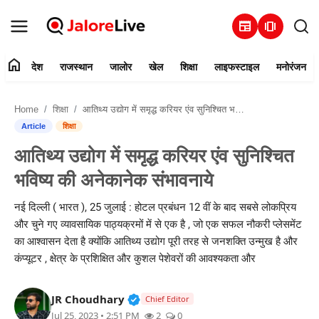
newspaper
amp_stories
home
देश
राजस्थान
जालोर
खेल
शिक्षा
लाइफस्टाइल
मनोरंजन
हमारे बारे में
Home
शिक्षा
आतिथ्य उद्योग में समृद्ध करियर एंव सुनिश्चित भविष्य की अनेकानेक संभावनाये
संपर्क करें
Article
शिक्षा
आतिथ्य उद्योग में समृद्ध करियर एंव सुनिश्चित
देश
भविष्य की अनेकानेक संभावनाये
राजस्थान
नई दिल्ली ( भारत ), 25 जुलाई : होटल प्रबंधन 12 वीं के बाद सबसे लोकप्रिय
और चुने गए व्यावसायिक पाठ्यक्रमों में से एक है , जो एक सफल नौकरी प्लेसमेंट
जालोर
का आश्वासन देता है क्योंकि आतिथ्य उद्योग पूरी तरह से जनशक्ति उन्मुख है और
कंप्यूटर , क्षेत्र के प्रशिक्षित और कुशल पेशेवरों की आवश्यकता और
खेल
Verified Public Figure • 30 Mar, 2
JR Choudhary
शिक्षा
Chief Editor
Jul 25, 2023 • 2:51 PM
2
0