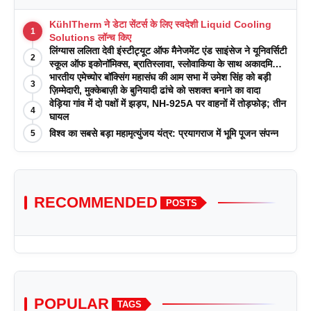
KühlTherm ने डेटा सेंटर्स के लिए स्वदेशी Liquid Cooling
1
Solutions लॉन्च किए
लिंग्यास ललिता देवी इंस्टीट्यूट ऑफ मैनेजमेंट एंड साइंसेज ने यूनिवर्सिटी
2
स्कूल ऑफ इकोनॉमिक्स, ब्रातिस्लावा, स्लोवाकिया के साथ अकादमिक
पत्रिकाओं में प्रकाशन रणनीतियों पर एक दिवसीय कार्यशाला का
भारतीय एमेच्योर बॉक्सिंग महासंघ की आम सभा में उमेश सिंह को बड़ी
3
आयोजन किया
ज़िम्मेदारी, मुक्केबाज़ी के बुनियादी ढांचे को सशक्त बनाने का वादा
वेड़िया गांव में दो पक्षों में झड़प, NH-925A पर वाहनों में तोड़फोड़; तीन
4
घायल
विश्व का सबसे बड़ा महामृत्युंजय यंत्र: प्रयागराज में भूमि पूजन संपन्न
5
RECOMMENDED
POSTS
POPULAR
TAGS