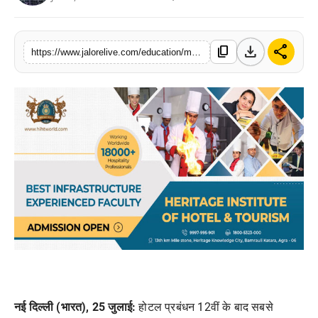
लाइफस्टाइल
download
share
content_copy
मनोरंजन
https://www.jalorelive.com/education/multiple-possibilities-of-prosperous
तकनीक
विशेष
बिज़नेस
नई
दिल्ली
(
भारत
), 25
जुलाई
:
होटल
प्रबंधन
12
वीं
के
बाद
सबसे