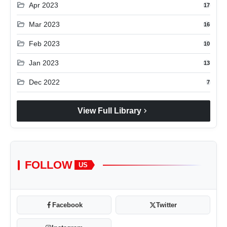
folder_open
Apr 2023
17
folder_open
Mar 2023
16
folder_open
Feb 2023
10
folder_open
Jan 2023
13
folder_open
Dec 2022
7
chevron_right
View Full Library
FOLLOW
US
Facebook
Twitter