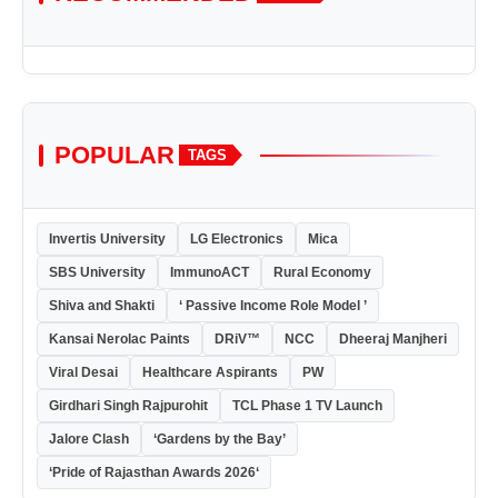
POPULAR
TAGS
Invertis University
LG Electronics
Mica
SBS University
ImmunoACT
Rural Economy
Shiva and Shakti
‘ Passive Income Role Model ’
Kansai Nerolac Paints
DRiV™
NCC
Dheeraj Manjheri
Viral Desai
Healthcare Aspirants
PW
Girdhari Singh Rajpurohit
TCL Phase 1 TV Launch
Jalore Clash
‘Gardens by the Bay’
‘Pride of Rajasthan Awards 2026‘