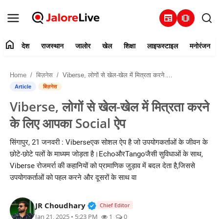
newspaper
amp_stories
home
देश
राजस्थान
जालोर
खेल
शिक्षा
लाइफस्टाइल
मनोरंजन
हमारे बारे में
Home
बिज़नेस
Viberse, लोगों से खेल-खेल में मित्रता करने के लिए आपका Social ऐप
संपर्क करें
Article
बिज़नेस
Viberse, लोगों से खेल-खेल में मित्रता करने
देश
के लिए आपका Social ऐप
राजस्थान
सिंगापुर, 21 जनवरी : Viberseएक सोशल ऐप है जो उपयोगकर्ताओं के जीवन के
छोटे-छोटे पलों के माध्यम जोड़ता है।EchoऔरTangoजैसी सुविधाओं के साथ,
जालोर
Viberse रोजमर्रा की कहानियों को प्रामाणिक जुड़ाव में बदल देता है,जिससे
उपयोगकर्ताओं को पहल करने और दूसरों के साथ वा
खेल
Verified Public Figure • 30 Mar, 2
JR Choudhary
शिक्षा
Chief Editor
Jan 21, 2025 • 5:23 PM
1
0