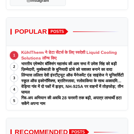
Instagram
POPULAR
POSTS
KühlTherm ने डेटा सेंटर्स के लिए स्वदेशी Liquid Cooling
1
Solutions लॉन्च किए
भारतीय एमेच्योर बॉक्सिंग महासंघ की आम सभा में उमेश सिंह को बड़ी
2
ज़िम्मेदारी, मुक्केबाज़ी के बुनियादी ढांचे को सशक्त बनाने का वादा
लिंग्यास ललिता देवी इंस्टीट्यूट ऑफ मैनेजमेंट एंड साइंसेज ने यूनिवर्सिटी
3
स्कूल ऑफ इकोनॉमिक्स, ब्रातिस्लावा, स्लोवाकिया के साथ अकादमिक
पत्रिकाओं में प्रकाशन रणनीतियों पर एक दिवसीय कार्यशाला का
वेड़िया गांव में दो पक्षों में झड़प, NH-925A पर वाहनों में तोड़फोड़; तीन
4
आयोजन किया
घायल
गिव-अप अभियान की अवधि 28 फरवरी तक बढ़ी, अपात्र लाभार्थी हटा
5
सकेंगे अपना नाम
RECOMMENDED
POSTS