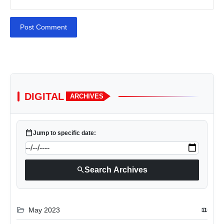
Post Comment
DIGITAL
ARCHIVES
calendar_today
Jump to specific date:
search
Search Archives
folder_open
May 2023
11