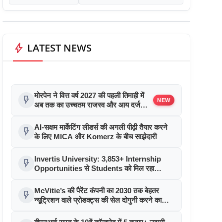
bolt
LATEST NEWS
मोरपेन ने वित्त वर्ष 2027 की पहली तिमाही में
flash_on
NEW
अब तक का उच्चतम राजस्व और आय दर्ज
की। EBITDA में 207% और PAT में
394% की वृद्धि हुई। सीडीएमओ कार्यक्रम ने
AI-सक्षम मार्केटिंग लीडर्स की अगली पीढ़ी तैयार करने
flash_on
पुरंतया व्यावसायीक चरण में प्रवेश किया
के लिए MICA और Komerz के बीच साझेदारी
Invertis University: 3,853+ Internship
flash_on
Opportunities से Students को मिल रहा
Industry Exposure
McVitie’s की पैरेंट कंपनी का 2030 तक बेहतर
flash_on
न्यूट्रिशन वाले प्रोडक्ट्स की सेल दोगुनी करने का
लक्ष्य