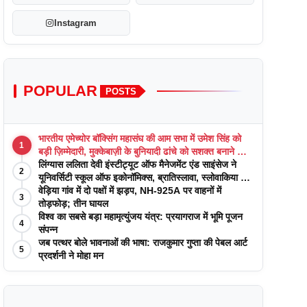
Instagram
POPULAR
POSTS
भारतीय एमेच्योर बॉक्सिंग महासंघ की आम सभा में उमेश सिंह को
1
बड़ी ज़िम्मेदारी, मुक्केबाज़ी के बुनियादी ढांचे को सशक्त बनाने का
वादा
लिंग्यास ललिता देवी इंस्टीट्यूट ऑफ मैनेजमेंट एंड साइंसेज ने
2
यूनिवर्सिटी स्कूल ऑफ इकोनॉमिक्स, ब्रातिस्लावा, स्लोवाकिया के
साथ अकादमिक पत्रिकाओं में प्रकाशन रणनीतियों पर एक
वेड़िया गांव में दो पक्षों में झड़प, NH-925A पर वाहनों में
3
दिवसीय कार्यशाला का आयोजन किया
तोड़फोड़; तीन घायल
विश्व का सबसे बड़ा महामृत्युंजय यंत्र: प्रयागराज में भूमि पूजन
4
संपन्न
जब पत्थर बोले भावनाओं की भाषा: राजकुमार गुप्ता की पेबल आर्ट
5
प्रदर्शनी ने मोहा मन