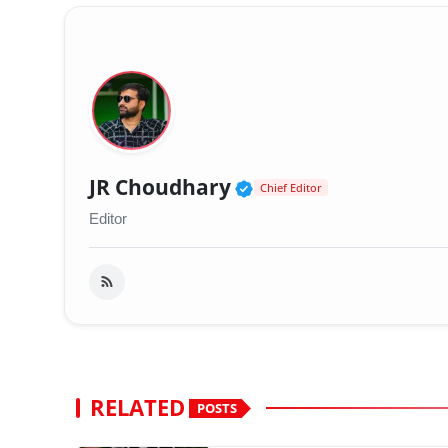
Verified Public Fig
JR Choudhary
Chief Editor
Editor
RELATED
POSTS