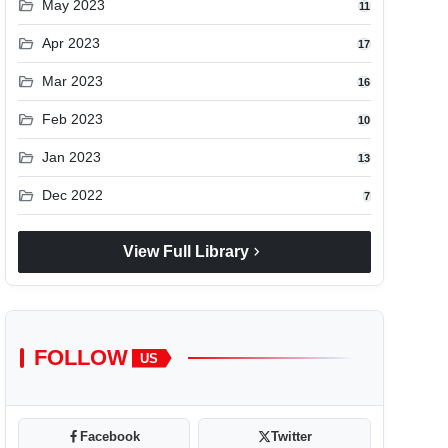
folder_open
May 2023
11
folder_open
Apr 2023
17
folder_open
Mar 2023
16
folder_open
Feb 2023
10
folder_open
Jan 2023
13
folder_open
Dec 2022
7
chevron_right
View Full Library
FOLLOW
US
Facebook
Twitter