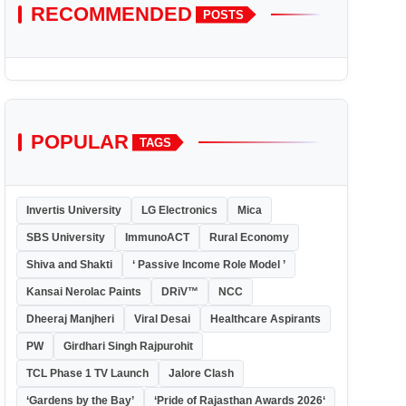
RECOMMENDED
POSTS
POPULAR
TAGS
Invertis University
LG Electronics
Mica
SBS University
ImmunoACT
Rural Economy
Shiva and Shakti
‘ Passive Income Role Model ’
Kansai Nerolac Paints
DRiV™
NCC
Dheeraj Manjheri
Viral Desai
Healthcare Aspirants
PW
Girdhari Singh Rajpurohit
TCL Phase 1 TV Launch
Jalore Clash
‘Gardens by the Bay’
‘Pride of Rajasthan Awards 2026‘