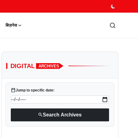
बिज़नेस
DIGITAL
ARCHIVES
calendar_today
Jump to specific date:
search
Search Archives