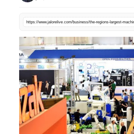
लाइफस्टाइल
मनोरंजन
https://www.jalorelive.com/business/the-regions-largest-machi
तकनीक
विशेष
बिज़नेस