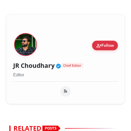
person_add
Follow
Verified Public Figure 
JR Choudhary
Chief Editor
Editor
RELATED
POSTS