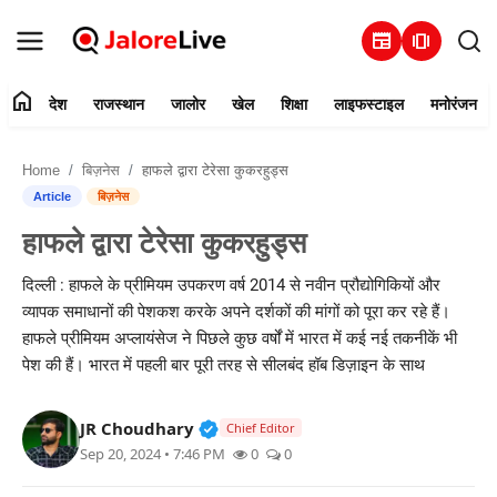
newspaper
amp_stories
home
देश
राजस्थान
जालोर
खेल
शिक्षा
लाइफस्टाइल
मनोरंजन
हमारे बारे में
Home
बिज़नेस
हाफले द्वारा टेरेसा कुकरहुड्स
संपर्क करें
Article
बिज़नेस
हाफले द्वारा टेरेसा कुकरहुड्स
देश
दिल्ली : हाफले के प्रीमियम उपकरण वर्ष 2014 से नवीन प्रौद्योगिकियों और
राजस्थान
व्यापक समाधानों की पेशकश करके अपने दर्शकों की मांगों को पूरा कर रहे हैं।
हाफले प्रीमियम अप्लायंसेज ने पिछले कुछ वर्षों में भारत में कई नई तकनीकें भी
जालोर
पेश की हैं। भारत में पहली बार पूरी तरह से सीलबंद हॉब डिज़ाइन के साथ
खेल
Verified Public Figure • 30 Mar, 2
JR Choudhary
Chief Editor
Sep 20, 2024 • 7:46 PM
0
0
शिक्षा