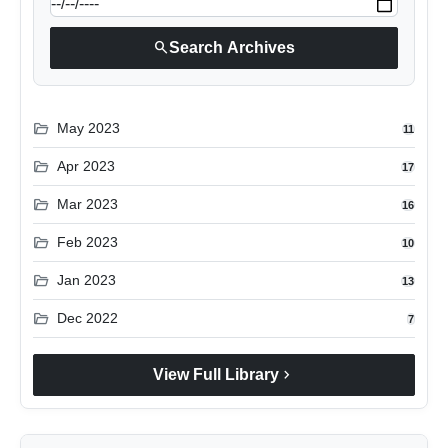
search
Search Archives
folder_open
May 2023
11
folder_open
Apr 2023
17
folder_open
Mar 2023
16
folder_open
Feb 2023
10
folder_open
Jan 2023
13
folder_open
Dec 2022
7
chevron_right
View Full Library