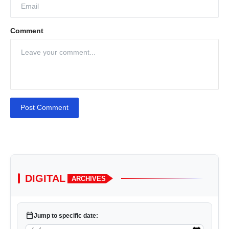
Comment
Post Comment
DIGITAL
ARCHIVES
calendar_today
Jump to specific date: