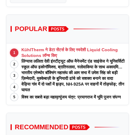
POPULAR
POSTS
KühlTherm ने डेटा सेंटर्स के लिए स्वदेशी Liquid Cooling
1
Solutions लॉन्च किए
लिंग्यास ललिता देवी इंस्टीट्यूट ऑफ मैनेजमेंट एंड साइंसेज ने यूनिवर्सिटी
2
स्कूल ऑफ इकोनॉमिक्स, ब्रातिस्लावा, स्लोवाकिया के साथ अकादमिक
पत्रिकाओं में प्रकाशन रणनीतियों पर एक दिवसीय कार्यशाला का
भारतीय एमेच्योर बॉक्सिंग महासंघ की आम सभा में उमेश सिंह को बड़ी
3
आयोजन किया
ज़िम्मेदारी, मुक्केबाज़ी के बुनियादी ढांचे को सशक्त बनाने का वादा
वेड़िया गांव में दो पक्षों में झड़प, NH-925A पर वाहनों में तोड़फोड़; तीन
4
घायल
विश्व का सबसे बड़ा महामृत्युंजय यंत्र: प्रयागराज में भूमि पूजन संपन्न
5
RECOMMENDED
POSTS