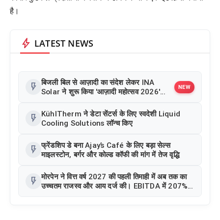
है।
bolt
LATEST NEWS
बिजली बिल से आज़ादी का संदेश लेकर INA
flash_on
NEW
Solar ने शुरू किया 'आज़ादी महोत्सव 2026'
अभियान
KühlTherm ने डेटा सेंटर्स के लिए स्वदेशी Liquid
flash_on
Cooling Solutions लॉन्च किए
फ्रेंडशिप डे बना Ajay’s Café के लिए बड़ा सेल्स
flash_on
माइलस्टोन, बर्गर और कोल्ड कॉफी की मांग में तेज वृद्धि
मोरपेन ने वित्त वर्ष 2027 की पहली तिमाही में अब तक का
flash_on
उच्चतम राजस्व और आय दर्ज की। EBITDA में 207%
और PAT में 394% की वृद्धि हुई। सीडीएमओ कार्यक्रम ने
पुरंतया व्यावसायीक चरण में प्रवेश किया