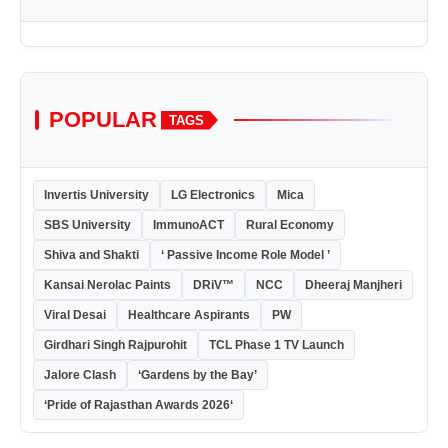
POPULAR
TAGS
Invertis University
LG Electronics
Mica
SBS University
ImmunoACT
Rural Economy
Shiva and Shakti
‘ Passive Income Role Model ’
Kansai Nerolac Paints
DRiV™
NCC
Dheeraj Manjheri
Viral Desai
Healthcare Aspirants
PW
Girdhari Singh Rajpurohit
TCL Phase 1 TV Launch
Jalore Clash
‘Gardens by the Bay’
‘Pride of Rajasthan Awards 2026‘