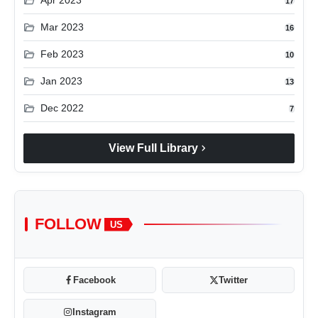
folder_open
Apr 2023
17
folder_open
Mar 2023
16
folder_open
Feb 2023
10
folder_open
Jan 2023
13
folder_open
Dec 2022
7
chevron_right
View Full Library
FOLLOW
US
Facebook
Twitter
Instagram