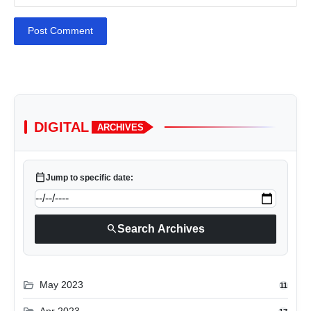
Post Comment
DIGITAL
ARCHIVES
calendar_today
Jump to specific date:
search
Search Archives
folder_open
May 2023
11