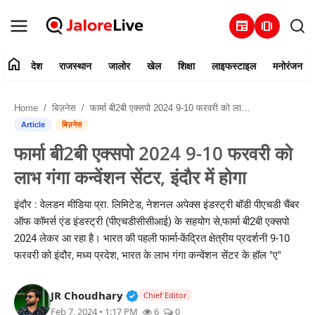
newspaper
amp_stories
home
देश
राजस्थान
जालोर
खेल
शिक्षा
लाइफस्टाइल
मनोरंजन
हमारे बारे में
Home
बिज़नेस
फार्मा बी2बी एक्सपो 2024 9-10 फरवरी को लाभ गंगा कन्वेंशन सेंटर, इंदौर में होगा
संपर्क करें
Article
बिज़नेस
फार्मा बी2बी एक्सपो 2024 9-10 फरवरी को
देश
लाभ गंगा कन्वेंशन सेंटर, इंदौर में होगा
राजस्थान
इंदौर : वेलडन मीडिया प्रा. लिमिटेड, नेशनल अपेक्स इंडस्ट्री बॉडी पीएचडी चैंबर
ऑफ कॉमर्स एंड इंडस्ट्री (पीएचडीसीसीआई) के सहयोग से,फार्मा बी2बी एक्सपो
जालोर
2024 लेकर आ रहा है। भारत की पहली फार्मा-केंद्रित क्षेत्रीय प्रदर्शनी 9-10
फरवरी को इंदौर, मध्य प्रदेश, भारत के लाभ गंगा कन्वेंशन सेंटर के हॉल "ए"
खेल
Verified Public Figure • 30 Mar, 2
JR Choudhary
शिक्षा
Chief Editor
Feb 7, 2024 • 1:17 PM
6
0