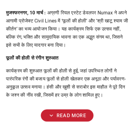
मुजफ्फरनगर
, 10
मार्च
:
अग्रणी
रियल
एस्टेट
डेवलपर
Numax
ने
अपने
आगामी
प्रोजेक्ट
Civil Lines
में
‘
फूलों
की
होली
’
और
‘
श्री
खाटू
श्याम
जी
कीर्तन
’
का
भव्य
आयोजन
किया।
यह
कार्यक्रम
सिर्फ
एक
उत्सव
नहीं
,
बल्कि
रंग
,
भक्ति
और
सामुदायिक
भावना
का
एक
अद्भुत
संगम
था
,
जिसने
इसे
सभी
के
लिए
यादगार
बना
दिया।
फूलों
की
होली
से
रंगीन
शुरुआत
कार्यक्रम
की
शुरुआत
फूलों
की
होली
से
हुई
,
जहां
उपस्थित
लोगों
ने
पारंपरिक
रंगों
की
बजाय
फूलों
से
होली
खेलकर
एक
अनूठा
और
पर्यावरण
-
अनुकूल
उत्सव
मनाया।
हंसी
और
खुशी
से
सराबोर
इस
माहौल
ने
पूरे
दिन
के
जश्न
की
नींव
रखी
,
जिसमें
हर
उम्र
के
लोग
शामिल
हुए।
expand_more
READ MORE