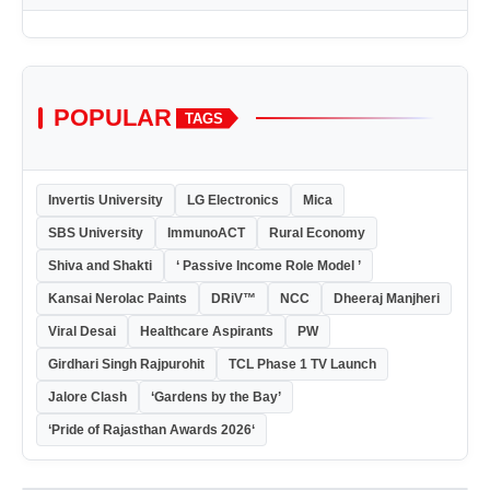
POPULAR
TAGS
Invertis University
LG Electronics
Mica
SBS University
ImmunoACT
Rural Economy
Shiva and Shakti
‘ Passive Income Role Model ’
Kansai Nerolac Paints
DRiV™
NCC
Dheeraj Manjheri
Viral Desai
Healthcare Aspirants
PW
Girdhari Singh Rajpurohit
TCL Phase 1 TV Launch
Jalore Clash
‘Gardens by the Bay’
‘Pride of Rajasthan Awards 2026‘