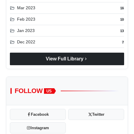
folder_open
Mar 2023
16
folder_open
Feb 2023
10
folder_open
Jan 2023
13
folder_open
Dec 2022
7
chevron_right
View Full Library
FOLLOW
US
Facebook
Twitter
Instagram