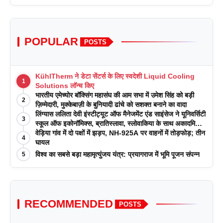
POPULAR
POSTS
KühlTherm ने डेटा सेंटर्स के लिए स्वदेशी Liquid Cooling
1
Solutions लॉन्च किए
भारतीय एमेच्योर बॉक्सिंग महासंघ की आम सभा में उमेश सिंह को बड़ी
2
ज़िम्मेदारी, मुक्केबाज़ी के बुनियादी ढांचे को सशक्त बनाने का वादा
लिंग्यास ललिता देवी इंस्टीट्यूट ऑफ मैनेजमेंट एंड साइंसेज ने यूनिवर्सिटी
3
स्कूल ऑफ इकोनॉमिक्स, ब्रातिस्लावा, स्लोवाकिया के साथ अकादमिक
पत्रिकाओं में प्रकाशन रणनीतियों पर एक दिवसीय कार्यशाला का
वेड़िया गांव में दो पक्षों में झड़प, NH-925A पर वाहनों में तोड़फोड़; तीन
4
आयोजन किया
घायल
विश्व का सबसे बड़ा महामृत्युंजय यंत्र: प्रयागराज में भूमि पूजन संपन्न
5
RECOMMENDED
POSTS