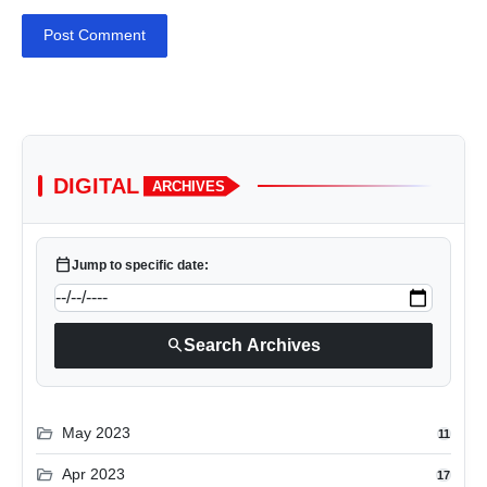
Post Comment
DIGITAL
ARCHIVES
calendar_today
Jump to specific date:
search
Search Archives
folder_open
May 2023
11
folder_open
Apr 2023
17