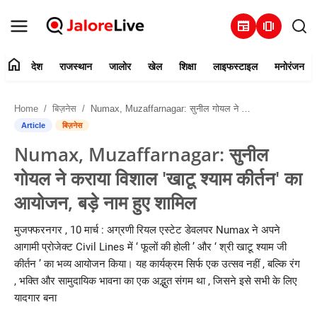
newspaper
amp_stories
home
देश
राजस्थान
जालोर
खेल
शिक्षा
लाइफस्टाइल
मनोरंजन
हमारे बारे में
Home
बिज़नेस
Numax, Muzaffarnagar: सुनील गोयल ने कराया विशाल 'खाटू श्याम कीर्तन' का आयोजन, बड़े नाम हुए शामिल
संपर्क करें
Article
बिज़नेस
Numax, Muzaffarnagar: सुनील
देश
गोयल ने कराया विशाल 'खाटू श्याम कीर्तन' का
राजस्थान
आयोजन, बड़े नाम हुए शामिल
जालोर
मुजफ्फरनगर , 10 मार्च : अग्रणी रियल एस्टेट डेवलपर Numax ने अपने
आगामी प्रोजेक्ट Civil Lines में ‘ फूलों की होली ’ और ‘ श्री खाटू श्याम जी
खेल
कीर्तन ’ का भव्य आयोजन किया। यह कार्यक्रम सिर्फ एक उत्सव नहीं , बल्कि रंग
, भक्ति और सामुदायिक भावना का एक अद्भुत संगम था , जिसने इसे सभी के लिए
शिक्षा
यादगार बना