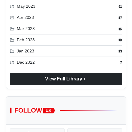
folder_open
May 2023
11
folder_open
Apr 2023
17
folder_open
Mar 2023
16
folder_open
Feb 2023
10
folder_open
Jan 2023
13
folder_open
Dec 2022
7
chevron_right
View Full Library
FOLLOW
US