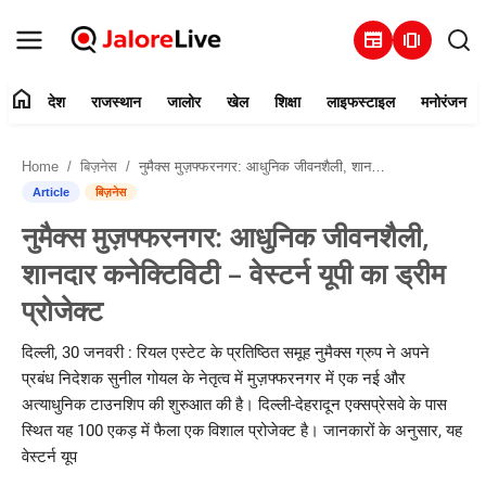
newspaper
amp_stories
home
देश
राजस्थान
जालोर
खेल
शिक्षा
लाइफस्टाइल
मनोरंजन
हमारे बारे में
Home
बिज़नेस
नुमैक्स मुज़फ्फरनगर: आधुनिक जीवनशैली, शानदार कनेक्टिविटी – वेस्टर्न यूपी का ड्रीम प्रोजेक्ट
संपर्क करें
Article
बिज़नेस
नुमैक्स मुज़फ्फरनगर: आधुनिक जीवनशैली,
देश
शानदार कनेक्टिविटी – वेस्टर्न यूपी का ड्रीम
राजस्थान
प्रोजेक्ट
जालोर
दिल्ली, 30 जनवरी : रियल एस्टेट के प्रतिष्ठित समूह नुमैक्स ग्रुप ने अपने
प्रबंध निदेशक सुनील गोयल के नेतृत्व में मुज़फ्फरनगर में एक नई और
खेल
अत्याधुनिक टाउनशिप की शुरुआत की है। दिल्ली-देहरादून एक्सप्रेसवे के पास
स्थित यह 100 एकड़ में फैला एक विशाल प्रोजेक्ट है। जानकारों के अनुसार, यह
शिक्षा
वेस्टर्न यूप