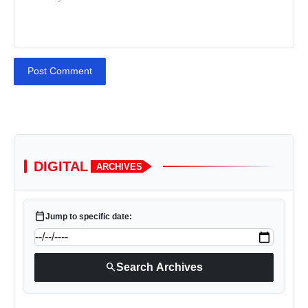
Post Comment
DIGITAL
ARCHIVES
calendar_today
Jump to specific date:
search
Search Archives