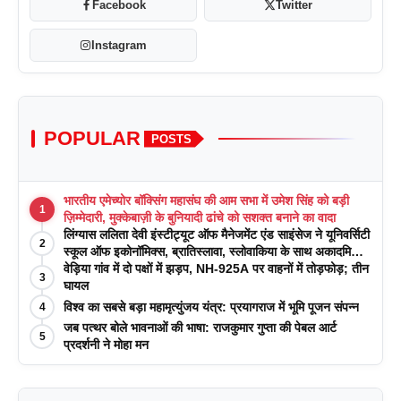
Facebook
Twitter
Instagram
POPULAR
POSTS
भारतीय एमेच्योर बॉक्सिंग महासंघ की आम सभा में उमेश सिंह को बड़ी
1
ज़िम्मेदारी, मुक्केबाज़ी के बुनियादी ढांचे को सशक्त बनाने का वादा
लिंग्यास ललिता देवी इंस्टीट्यूट ऑफ मैनेजमेंट एंड साइंसेज ने यूनिवर्सिटी
2
स्कूल ऑफ इकोनॉमिक्स, ब्रातिस्लावा, स्लोवाकिया के साथ अकादमिक
पत्रिकाओं में प्रकाशन रणनीतियों पर एक दिवसीय कार्यशाला का
वेड़िया गांव में दो पक्षों में झड़प, NH-925A पर वाहनों में तोड़फोड़; तीन
3
आयोजन किया
घायल
विश्व का सबसे बड़ा महामृत्युंजय यंत्र: प्रयागराज में भूमि पूजन संपन्न
4
जब पत्थर बोले भावनाओं की भाषा: राजकुमार गुप्ता की पेबल आर्ट
5
प्रदर्शनी ने मोहा मन