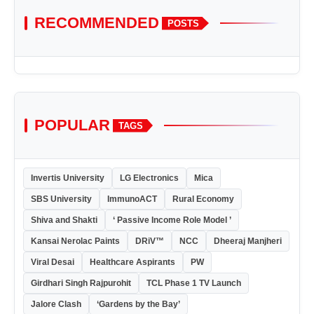
RECOMMENDED
POSTS
POPULAR
TAGS
Invertis University
LG Electronics
Mica
SBS University
ImmunoACT
Rural Economy
Shiva and Shakti
‘ Passive Income Role Model ’
Kansai Nerolac Paints
DRiV™
NCC
Dheeraj Manjheri
Viral Desai
Healthcare Aspirants
PW
Girdhari Singh Rajpurohit
TCL Phase 1 TV Launch
Jalore Clash
‘Gardens by the Bay’