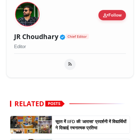
person_add
Follow
Verified Public Figure 
JR Choudhary
Chief Editor
Editor
RELATED
POSTS
सूरत में IIFD की 'आरासा' प्रदर्शनी में विद्यार्थियों
ने दिखाई रचनात्मक प्रतिभा