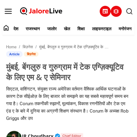
newspaper
amp_stories
home
देश
राजस्थान
जालोर
खेल
शिक्षा
लाइफस्टाइल
मनोरंजन
हमारे बारे में
Home
बिज़नेस
मुंबई, बेंगलुरु व गुरुग्राम में टेक एग्ज़िक्यूटिव के लिए एम & ए सेमिनार
संपर्क करें
Article
बिज़नेस
मुंबई, बेंगलुरु व गुरुग्राम में टेक एग्ज़िक्यूटिव
देश
के लिए एम & ए सेमिनार
राजस्थान
सिएटल, वाशिंगटन, संयुक्त राज्य अमेरिका वर्तमान वैश्विक आर्थिक घटनाओं के
कारण टेक सीईओज़ के लिए बाजार को समझने का यह सबसे महत्वपूर्ण समय बन
जालोर
गया है। Corum तकनीकी रुझानों, मूल्यांकन, विकास रणनीतियों और टेक एम
एंड ए के बारे में दुनिया का अग्रणी शिक्षण संस्थान है। Corum के अध्यक्ष Rob
खेल
Griggs और उप
शिक्षा
Verified Public Figure • 30 Mar, 2
JR Choudhary
Chief Editor