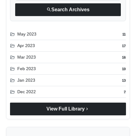
search
Search Archives
folder_open
May 2023
11
folder_open
Apr 2023
17
folder_open
Mar 2023
16
folder_open
Feb 2023
10
folder_open
Jan 2023
13
folder_open
Dec 2022
7
chevron_right
View Full Library