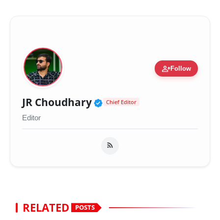
person_add
Follow
Verified Public Figure 
JR Choudhary
Chief Editor
Editor
RELATED
POSTS