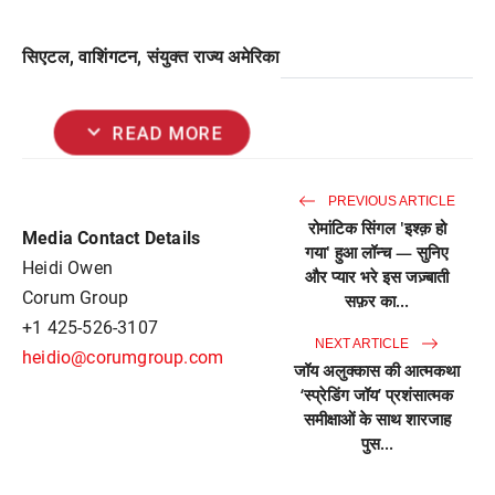
सिएटल, वाशिंगटन, संयुक्त राज्य अमेरिका
expand_more
READ MORE
PREVIOUS ARTICLE
रोमांटिक सिंगल 'इश्क़ हो
Media Contact Details
गया' हुआ लॉन्च — सुनिए
Heidi Owen
और प्यार भरे इस जज़्बाती
Corum Group
सफ़र का...
+1 425-526-3107
NEXT ARTICLE
heidio@corumgroup.com
जॉय अलुक्कास की आत्मकथा
‘स्प्रेडिंग जॉय’ प्रशंसात्मक
समीक्षाओं के साथ शारजाह
पुस...