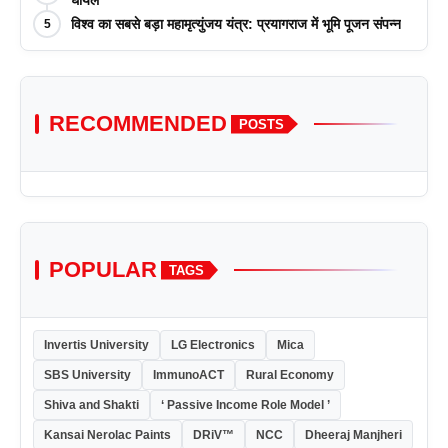
आयोजन किया
घायल
विश्व का सबसे बड़ा महामृत्युंजय यंत्र: प्रयागराज में भूमि पूजन संपन्न
5
RECOMMENDED
POSTS
POPULAR
TAGS
Invertis University
LG Electronics
Mica
SBS University
ImmunoACT
Rural Economy
Shiva and Shakti
‘ Passive Income Role Model ’
Kansai Nerolac Paints
DRiV™
NCC
Dheeraj Manjheri