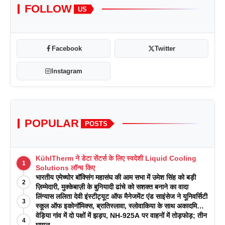
FOLLOW
US
Facebook
Twitter
Instagram
POPULAR
POSTS
KühlTherm ने डेटा सेंटर्स के लिए स्वदेशी Liquid Cooling
1
Solutions लॉन्च किए
भारतीय एमेच्योर बॉक्सिंग महासंघ की आम सभा में उमेश सिंह को बड़ी
2
ज़िम्मेदारी, मुक्केबाज़ी के बुनियादी ढांचे को सशक्त बनाने का वादा
लिंग्यास ललिता देवी इंस्टीट्यूट ऑफ मैनेजमेंट एंड साइंसेज ने यूनिवर्सिटी
3
स्कूल ऑफ इकोनॉमिक्स, ब्रातिस्लावा, स्लोवाकिया के साथ अकादमिक
पत्रिकाओं में प्रकाशन रणनीतियों पर एक दिवसीय कार्यशाला का
वेड़िया गांव में दो पक्षों में झड़प, NH-925A पर वाहनों में तोड़फोड़; तीन
4