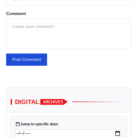
Comment
Post Comment
DIGITAL
ARCHIVES
calendar_today
Jump to specific date: