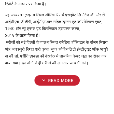
रिपोर्ट
के
आधार
पर
किया
है।
यह
अध्ययन
गुरुग्राम
स्थित
ऑरिगा
रिसर्च
प्राइवेट
लिमिटेड
की
ओर
से
आईसीएच
,
जीडीपी
,
आईसीएमआर
सहित
ड्रग्स
एंड
कॉस्मेटिक्स
एक्ट
,
1940
और
न्यू
ड्रग्स
एंड
क्लिनिकल
ट्रायल्स
रूल्स
,
2019
के
तहत
किया
है।
मरीजों
को
नई
दिल्ली
के
पालम
स्थित
रुमेडिक
हाॅस्पिटल
के
संजय
मिश्रा
और
जनकपुरी
स्थित
श्री
कृष्णा
सुपर
स्पेशियलिटी
इंस्टीट्यूट
ऑफ
आयुर्वे
दा
की
डाॅ
.
प्रीति
छाबड़ा
की
देखरेख
में
डायबिक
केयर
जूस
का
सेवन
कर
वाया
गया।
इन
दोनों
ने
ही
मरीजों
की
लगातार
जांच
भी
की।
expand_more
READ MORE