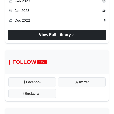
folder_open
Feb 2023
10
folder_open
Jan 2023
13
folder_open
Dec 2022
7
chevron_right
View Full Library
FOLLOW
US
Facebook
Twitter
Instagram