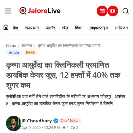
newspaper
amp_stories
home
देश
राजस्थान
जालोर
खेल
शिक्षा
लाइफस्टाइल
मनोरंजन
हमारे बारे में
Home
बिज़नेस
कृष्णा आयुर्वेदा का क्लिनिकली प्रमाणित डायबिक केयर जूस, 12 हफ्तों में 40% तक शुगर कम
संपर्क करें
Article
बिज़नेस
कृष्णा आयुर्वेदा का क्लिनिकली प्रमाणित
देश
डायबिक केयर जूस, 12 हफ्तों में 40% तक
राजस्थान
शुगर कम
जालोर
एलोपैथिक दवा नहीं लेने वाले डायबिटीज के मरीजों पर अध्ययन जोधपुर , अप्रैल
8 : कृष्णा आयुर्वेदा का डायबिक केयर जूस ब्लड शुगर नियंत्रण में क्लिनि
खेल
Verified Public Figure • 30 Mar, 2
JR Choudhary
Chief Editor
शिक्षा
Apr 9, 2025 • 12:24 PM
1
0