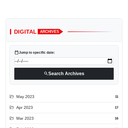
DIGITAL
ARCHIVES
calendar_today
Jump to specific date:
search
Search Archives
folder_open
May 2023
11
folder_open
Apr 2023
17
folder_open
Mar 2023
16