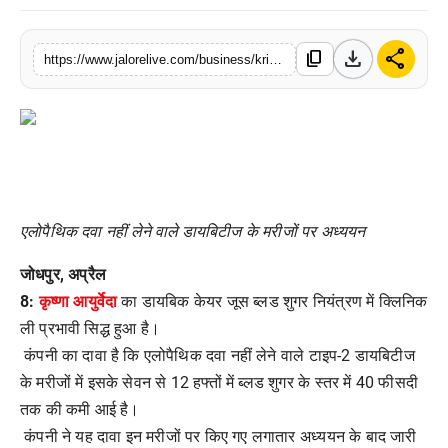
लाइफस्टाइल
download
share
content_copy
https://www.jalorelive.com/business/krishna-ayurvedas-clinically-certified
मनोरंजन
तकनीक
विशेष
बिज़नेस
एलोपैथिक
दवा
नहीं
लेने
वाले
डायबिटीज
के
मरीजों
पर
अध्ययन
जोधपुर
,
अप्रैल
8
:
कृष्णा
आयुर्वेदा
का
डायबिक
केयर
जूस
ब्लड
शुगर
नियंत्रण
में
क्लिनिक
ली
प्रभावी
सिद्ध
हुआ
है।
कंपनी
का
दावा
है
कि
एलोपैथिक
दवा
नहीं
लेने
वाले
टाइप
-2
डायबिटीज
के
मरीजों
में
इसके
सेवन
से
12
हफ्तों
में
ब्लड
शुगर
के
स्तर
में
40
फीसदी
तक
की
कमी
आई
है।
कंपनी
ने
यह
दावा
इन
मरीजों
पर
किए
गए
लगातार
अध्ययन
के
बाद
जारी