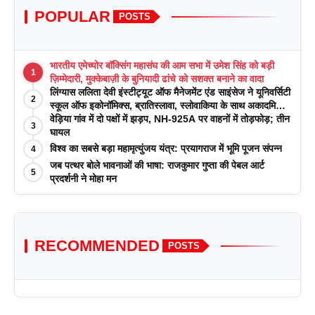
POPULAR
POSTS
भारतीय एमेच्योर बॉक्सिंग महासंघ की आम सभा में उमेश सिंह को बड़ी
1
ज़िम्मेदारी, मुक्केबाज़ी के बुनियादी ढांचे को सशक्त बनाने का वादा
लिंग्यास ललिता देवी इंस्टीट्यूट ऑफ मैनेजमेंट एंड साइंसेज ने यूनिवर्सिटी
2
स्कूल ऑफ इकोनॉमिक्स, ब्रातिस्लावा, स्लोवाकिया के साथ अकादमिक
पत्रिकाओं में प्रकाशन रणनीतियों पर एक दिवसीय कार्यशाला का
वेड़िया गांव में दो पक्षों में झड़प, NH-925A पर वाहनों में तोड़फोड़; तीन
3
आयोजन किया
घायल
विश्व का सबसे बड़ा महामृत्युंजय यंत्र: प्रयागराज में भूमि पूजन संपन्न
4
जब पत्थर बोले भावनाओं की भाषा: राजकुमार गुप्ता की पेबल आर्ट
5
प्रदर्शनी ने मोहा मन
RECOMMENDED
POSTS