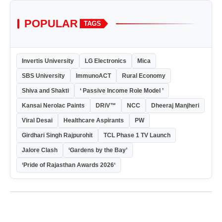
POPULAR
TAGS
Invertis University
LG Electronics
Mica
SBS University
ImmunoACT
Rural Economy
Shiva and Shakti
‘ Passive Income Role Model ’
Kansai Nerolac Paints
DRiV™
NCC
Dheeraj Manjheri
Viral Desai
Healthcare Aspirants
PW
Girdhari Singh Rajpurohit
TCL Phase 1 TV Launch
Jalore Clash
‘Gardens by the Bay’
‘Pride of Rajasthan Awards 2026‘