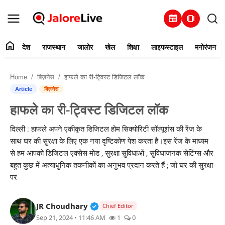
newspaper
amp_stories
home
देश
राजस्थान
जालोर
खेल
शिक्षा
लाइफस्टाइल
मनोरंजन
हमारे बारे में
Home
बिज़नेस
हाफले का री-ट्विस्ट डिजिटल लॉक
संपर्क करें
Article
बिज़नेस
हाफले का री-ट्विस्ट डिजिटल लॉक
देश
दिल्ली : हाफले अपने एकीकृत डिजिटल होम सिक्योरिटी सॉल्यूशंस की रेंज के
राजस्थान
साथ घर की सुरक्षा के लिए एक नया दृष्टिकोण पेश करता है।इस रेंज के माध्यम
से हम आपको डिजिटल एक्सेस मोड , सुरक्षा सुविधाओं , सुविधाजनक सेटिंग्स और
जालोर
बहुत कुछ में अत्याधुनिक तकनीकों का अनुभव प्रदान करते हैं ; जो घर की सुरक्षा
पर
खेल
Verified Public Figure • 30 Mar, 2
JR Choudhary
Chief Editor
शिक्षा
Sep 21, 2024 • 11:46 AM
1
0