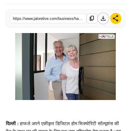
लाइफस्टाइल
download
share
content_copy
https://www.jalorelive.com/business/hafele-re-twist-digital-lock
मनोरंजन
तकनीक
विशेष
बिज़नेस
दिल्ली
:
हाफले
अपने
एकीकृत
डिजिटल
होम
सिक्योरिटी
सॉल्यूशंस
की