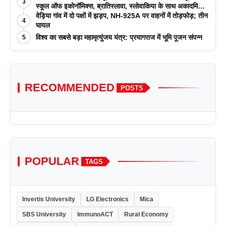
3
स्कूल ऑफ इकोनॉमिक्स, ब्रातिस्लावा, स्लोवाकिया के साथ अकादमिक
पत्रिकाओं में प्रकाशन रणनीतियों पर एक दिवसीय कार्यशाला का
वेड़िया गांव में दो पक्षों में झड़प, NH-925A पर वाहनों में तोड़फोड़; तीन
4
आयोजन किया
घायल
विश्व का सबसे बड़ा महामृत्युंजय यंत्र: प्रयागराज में भूमि पूजन संपन्न
5
RECOMMENDED
POSTS
POPULAR
TAGS
Invertis University
LG Electronics
Mica
SBS University
ImmunoACT
Rural Economy