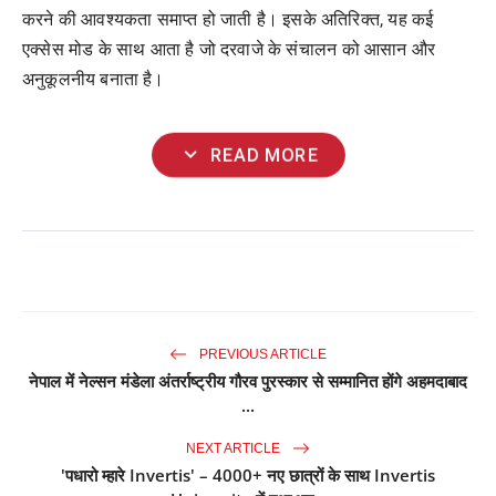
करने
की
आवश्यकता
समाप्त
हो
जाती
है।
इसके
अतिरिक्त
,
यह
कई
एक्सेस
मोड
के
साथ
आता
है
जो
दरवाजे
के
संचालन
को
आसान
और
अनुकूलनीय
बनाता
है।
expand_more
READ MORE
PREVIOUS ARTICLE
नेपाल में नेल्सन मंडेला अंतर्राष्ट्रीय गौरव पुरस्कार से सम्मानित होंगे अहमदाबाद
...
NEXT ARTICLE
'पधारो म्हारे Invertis' – 4000+ नए छात्रों के साथ Invertis