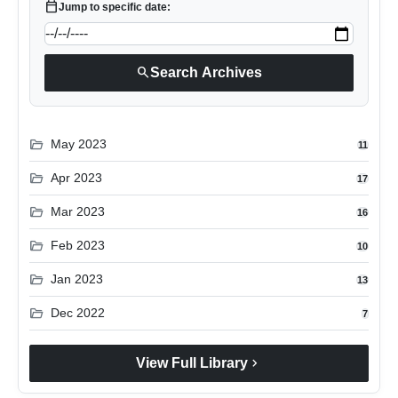
calendar_today
Jump to specific date:
search
Search Archives
folder_open
May 2023
11
folder_open
Apr 2023
17
folder_open
Mar 2023
16
folder_open
Feb 2023
10
folder_open
Jan 2023
13
folder_open
Dec 2022
7
chevron_right
View Full Library