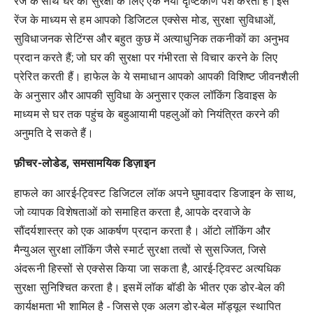
रेंज
के
साथ
घर
की
सुरक्षा
के
लिए
एक
नया
दृष्टिकोण
पेश
करता
है।इस
रेंज
के
माध्यम
से
हम
आपको
डिजिटल
एक्सेस
मोड
,
सुरक्षा
सुविधाओं
,
सुविधाजनक
सेटिंग्स
और
बहुत
कुछ
में
अत्याधुनिक
तकनीकों
का
अनुभव
प्रदान
करते
हैं
;
जो
घर
की
सुरक्षा
पर
गंभीरता
से
विचार
करने
के
लिए
प्रेरित
करती
हैं।
हाफेल
के
ये
समाधान
आपको
आपकी
विशिष्ट
जीवनशैली
के
अनुसार
और
आपकी
सुविधा
के
अनुसार
एकल
लॉकिंग
डिवाइस
के
माध्यम
से
घर
तक
पहुंच
के
बहुआयामी
पहलुओं
को
नियंत्रित
करने
की
अनुमति
दे
सकते
हैं।
फ़ीचर
-
लोडेड
,
समसामयिक
डिज़ाइन
हाफले
का
आरई
-
ट्विस्ट
डिजिटल
लॉक
अपने
घुमावदार
डिजाइन
के
साथ
,
जो
व्यापक
विशेषताओं
को
समाहित
करता
है
,
आपके
दरवाजे
के
सौंदर्यशास्त्र
को
एक
आकर्षण
प्रदान
करता
है।
ऑटो
लॉकिंग
और
मैन्युअल
सुरक्षा
लॉकिंग
जैसे
स्मार्ट
सुरक्षा
तत्वों
से
सुसज्जित
,
जिसे
अंदरूनी
हिस्सों
से
एक्सेस
किया
जा
सकता
है
,
आरई
-
ट्विस्ट
अत्यधिक
सुरक्षा
सुनिश्चित
करता
है।
इसमें
लॉक
बॉडी
के
भीतर
एक
डोर
-
बेल
की
कार्यक्षमता
भी
शामिल
है
-
जिससे
एक
अलग
डोर
-
बेल
मॉड्यूल
स्थापित