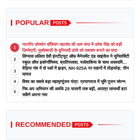
POPULAR
POSTS
भारतीय एमेच्योर बॉक्सिंग महासंघ की आम सभा में उमेश सिंह को बड़ी
1
ज़िम्मेदारी, मुक्केबाज़ी के बुनियादी ढांचे को सशक्त बनाने का वादा
लिंग्यास ललिता देवी इंस्टीट्यूट ऑफ मैनेजमेंट एंड साइंसेज ने यूनिवर्सिटी
2
स्कूल ऑफ इकोनॉमिक्स, ब्रातिस्लावा, स्लोवाकिया के साथ अकादमिक
पत्रिकाओं में प्रकाशन रणनीतियों पर एक दिवसीय कार्यशाला का
वेड़िया गांव में दो पक्षों में झड़प, NH-925A पर वाहनों में तोड़फोड़; तीन
3
आयोजन किया
घायल
विश्व का सबसे बड़ा महामृत्युंजय यंत्र: प्रयागराज में भूमि पूजन संपन्न
4
गिव-अप अभियान की अवधि 28 फरवरी तक बढ़ी, अपात्र लाभार्थी हटा
5
सकेंगे अपना नाम
RECOMMENDED
POSTS