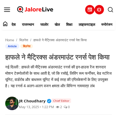
newspaper
amp_stories
home
देश
राजस्थान
जालोर
खेल
शिक्षा
लाइफस्टाइल
मनोरंजन
हमारे बारे में
Home
बिज़नेस
हाफले ने मैट्रिक्स अंडरमाउंट रनर्स पेश किया
संपर्क करें
Article
बिज़नेस
हाफले ने मैट्रिक्स अंडरमाउंट रनर्स पेश किया
देश
नई दिल्ली : हाफले की मैट्रिक्स अंडरमाउंट रनर्स की इन-हाउस रेंज शानदार
राजस्थान
मोशन टेक्नोलॉजी के साथ आती है, जो कि रसोई, लिविंग रूम फर्नीचर, बेड स्टोरेज
यूनिट, वार्डरोब और बाथरूम यूनिट में कई तरह की एप्लिकेशनों के लिए उपयुक्त
जालोर
है। यह रनर्स 4 अलग-अलग वजन क्षमता और विभिन्न नाममात्र लंब
खेल
Verified Public Figure • 30 Mar, 2
JR Choudhary
Chief Editor
May 13, 2025 • 1:22 PM
2
0
शिक्षा