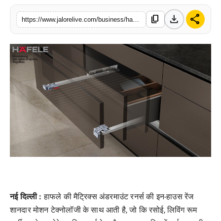
लाइफस्टाइल
download
share
content_copy
https://www.jalorelive.com/business/hafele-introduces-matrix-undermount
मनोरंजन
तकनीक
विशेष
बिज़नेस
नई दिल्ली
:
हाफले की मैट्रिक्स अंडरमाउंट रनर्स की इन-हाउस रेंज
शानदार मोशन टेक्नोलॉजी के साथ आती है, जो कि रसोई, लिविंग रूम