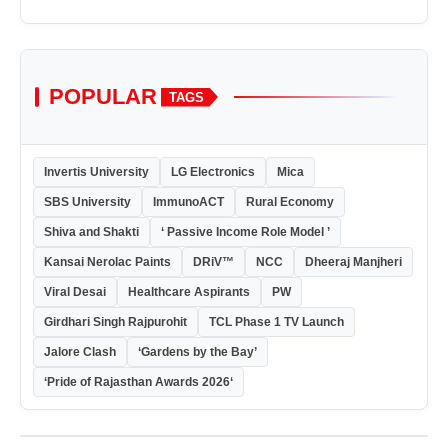
POPULAR
TAGS
Invertis University
LG Electronics
Mica
SBS University
ImmunoACT
Rural Economy
Shiva and Shakti
‘ Passive Income Role Model ’
Kansai Nerolac Paints
DRiV™
NCC
Dheeraj Manjheri
Viral Desai
Healthcare Aspirants
PW
Girdhari Singh Rajpurohit
TCL Phase 1 TV Launch
Jalore Clash
‘Gardens by the Bay’
‘Pride of Rajasthan Awards 2026‘