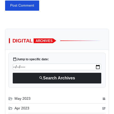
Post Comment
DIGITAL
ARCHIVES
calendar_today
Jump to specific date:
search
Search Archives
folder_open
May 2023
11
folder_open
Apr 2023
17