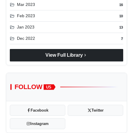
folder_open
Mar 2023
16
folder_open
Feb 2023
10
folder_open
Jan 2023
13
folder_open
Dec 2022
7
chevron_right
View Full Library
FOLLOW
US
Facebook
Twitter
Instagram