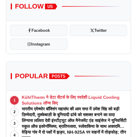
FOLLOW
US
Facebook
Twitter
Instagram
POPULAR
POSTS
KühlTherm ने डेटा सेंटर्स के लिए स्वदेशी Liquid Cooling
1
Solutions लॉन्च किए
भारतीय एमेच्योर बॉक्सिंग महासंघ की आम सभा में उमेश सिंह को बड़ी
2
ज़िम्मेदारी, मुक्केबाज़ी के बुनियादी ढांचे को सशक्त बनाने का वादा
लिंग्यास ललिता देवी इंस्टीट्यूट ऑफ मैनेजमेंट एंड साइंसेज ने यूनिवर्सिटी
3
स्कूल ऑफ इकोनॉमिक्स, ब्रातिस्लावा, स्लोवाकिया के साथ अकादमिक
पत्रिकाओं में प्रकाशन रणनीतियों पर एक दिवसीय कार्यशाला का
वेड़िया गांव में दो पक्षों में झड़प, NH-925A पर वाहनों में तोड़फोड़; तीन
4