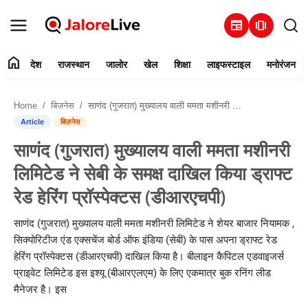
newspaper
amp_stories
home
देश
राजस्थान
जालोर
खेल
शिक्षा
लाइफस्टाइल
मनोरंजन
हमारे बारे में
Home
बिज़नेस
साणंद (गुजरात) मुख्यालय वाली ममता मशीनरी लिमिटेड ने सेबी के समक्ष दाखिल किया ड्राफ्ट रेड हेरिंग प्रॉस्पेक्टस (डीआरएचपी)
संपर्क करें
Article
बिज़नेस
साणंद (गुजरात) मुख्यालय वाली ममता मशीनरी
देश
लिमिटेड ने सेबी के समक्ष दाखिल किया ड्राफ्ट
राजस्थान
रेड हेरिंग प्रॉस्पेक्टस (डीआरएचपी)
जालोर
साणंद (गुजरात) मुख्यालय वाली ममता मशीनरी लिमिटेड ने शेयर बाजार नियामक ,
सिक्योरिटीज एंड एक्सचेंज बोर्ड ऑफ इंडिया (सेबी) के पास अपना ड्राफ्ट रेड
खेल
हेरिंग प्रॉस्पेक्टस (डीआरएचपी) दाखिल किया है। बीलाइन कैपिटल एडवाइजर्स
प्राइवेट लिमिटेड इस इश्यू (बीआरएलएम) के लिए एकमात्र बुक रनिंग लीड
शिक्षा
मैनेजर है। इस