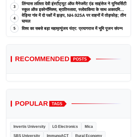
लिंग्यास ललिता देवी इंस्टीट्यूट ऑफ मैनेजमेंट एंड साइंसेज ने यूनिवर्सिटी
3
स्कूल ऑफ इकोनॉमिक्स, ब्रातिस्लावा, स्लोवाकिया के साथ अकादमिक
पत्रिकाओं में प्रकाशन रणनीतियों पर एक दिवसीय कार्यशाला का
वेड़िया गांव में दो पक्षों में झड़प, NH-925A पर वाहनों में तोड़फोड़; तीन
4
आयोजन किया
घायल
विश्व का सबसे बड़ा महामृत्युंजय यंत्र: प्रयागराज में भूमि पूजन संपन्न
5
RECOMMENDED
POSTS
POPULAR
TAGS
Invertis University
LG Electronics
Mica
SBS University
ImmunoACT
Rural Economy