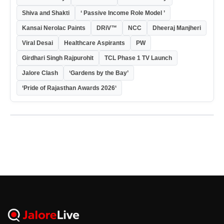
Shiva and Shakti
‘ Passive Income Role Model ’
Kansai Nerolac Paints
DRiV™
NCC
Dheeraj Manjheri
Viral Desai
Healthcare Aspirants
PW
Girdhari Singh Rajpurohit
TCL Phase 1 TV Launch
Jalore Clash
‘Gardens by the Bay’
‘Pride of Rajasthan Awards 2026‘