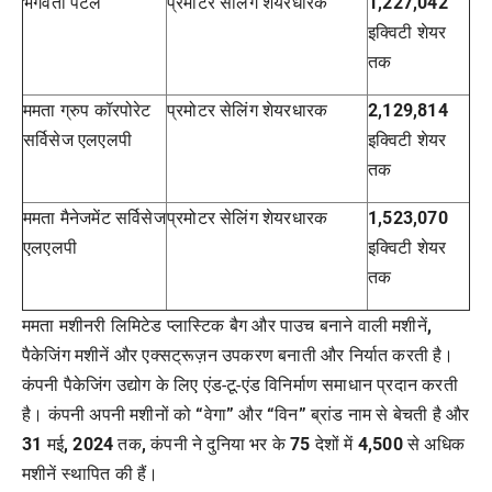
भगवती पटेल
प्रमोटर
सेलिंग
शेयरधारक
1,227,042
कार्यक्रम ने
इक्विटी शेयर
पुरंतया
व्यावसायीक
तक
चरण में प्रवेश
किया
ममता ग्रुप कॉरपोरेट
प्रमोटर
सेलिंग
शेयरधारक
2,129,814
सर्विसेज एलएलपी
इक्विटी शेयर
तक
ममता मैनेजमेंट सर्विसेज
प्रमोटर
सेलिंग
शेयरधारक
1,523,070
एलएलपी
इक्विटी शेयर
तक
ममता मशीनरी लिमिटेड प्लास्टिक बैग और पाउच बनाने वाली मशीनें
,
पैकेजिंग मशीनें और एक्सट्रूज़न उपकरण बनाती और निर्यात करती है।
कंपनी पैकेजिंग उद्योग के लिए एंड-टू-एंड विनिर्माण समाधान प्रदान करती
है। कंपनी अपनी मशीनों को
“
वेगा
”
और
“
विन
”
ब्रांड नाम से बेचती है और
31
मई
, 2024
तक
,
कंपनी ने दुनिया भर के
75
देशों में
4,500
से अधिक
मशीनें स्थापित की हैं।