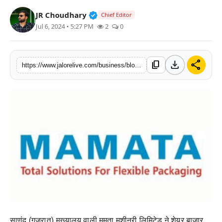
लाइफस्टाइल
Verified Public Figure • 30 Mar, 2
JR Choudhary
Chief Editor
Jul 6, 2024 • 5:27 PM
2
0
मनोरंजन
तकनीक
download
share
content_copy
https://www.jalorelive.com/business/blog-post_6
विशेष
बिज़नेस
साणंद (गुजरात) मुख्यालय वाली ममता मशीनरी लिमिटेड ने शेयर बाजार