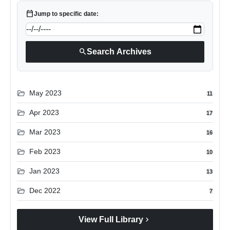
calendar_today
Jump to specific date:
search
Search Archives
folder_open
May 2023
11
folder_open
Apr 2023
17
folder_open
Mar 2023
16
folder_open
Feb 2023
10
folder_open
Jan 2023
13
folder_open
Dec 2022
7
chevron_right
View Full Library