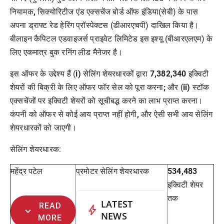
नियामक
,
सिक्योरिटीज
एंड
एक्सचेंज
बोर्ड
ऑफ
इंडिया
(सेबी) के पास
अपना ड्राफ्ट रेड हेरिंग प्रॉस्पेक्टस (डीआरएचपी) दाखिल किया है।
बीलाइन कैपिटल एडवाइजर्स प्राइवेट लिमिटेड इस इश्यू (बीआरएलएम) के
लिए एकमात्र बुक रनिंग लीड मैनेजर है।
इस ऑफर के उद्देश्य हैं (
i)
सेलिंग
शेयरधारकों द्वारा
7,382,340
इक्विटी
शेयरों की बिक्री के लिए ऑफर
फॉर सेल
को पूरा करना
;
और (
ii)
स्टॉक
एक्सचेंजों पर इक्विटी शेयरों को सूचीबद्ध करने का लाभ प्राप्त करना।
कंपनी को ऑफर से कोई आय प्राप्त नहीं होगी
,
और ऐसी सभी आय
सेलिंग
शेयरधारकों को जाएगी।
सेलिंग
शेयरधारक:
महेंद्र पटेल
प्रमोटर
सेलिंग
शेयरधारक
534,483
इक्विटी शेयर
तक
LATEST
READ
bolt
expand_more
NEWS
MORE