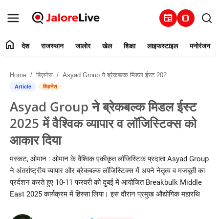
newspaper
amp_stories
home
देश
राजस्थान
जालोर
खेल
शिक्षा
लाइफस्टाइल
मनोरंजन
हमारे बारे में
Home
बिज़नेस
Asyad Group ने ब्रेकबल्क मिडल ईस्ट 2025 में वैश्विक व्यापार व लॉजिस्टिक्स को आकार दिया
संपर्क करें
Article
बिज़नेस
Asyad Group ने ब्रेकबल्क मिडल ईस्ट
देश
2025 में वैश्विक व्यापार व लॉजिस्टिक्स को
राजस्थान
आकार दिया
जालोर
मस्कट, ओमान : ओमान के वैश्विक एकीकृत लॉजिस्टिक प्रदाता Asyad Group
ने अंतर्राष्ट्रीय व्यापार और ब्रेकबल्क लॉजिस्टिक्स में अपने नेतृत्व व मजबूती का
खेल
प्रर्दशन करते हुए 10-11 फरवरी को दुबई में आयोजित Breakbulk Middle
East 2025 कार्यक्रम में हिस्सा लिया। इस दौरान प्रमुख औद्योगिक महारथि
शिक्षा