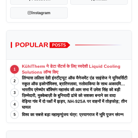
Instagram
POPULAR
POSTS
KühlTherm ने डेटा सेंटर्स के लिए स्वदेशी Liquid Cooling
1
Solutions लॉन्च किए
लिंग्यास ललिता देवी इंस्टीट्यूट ऑफ मैनेजमेंट एंड साइंसेज ने यूनिवर्सिटी
2
स्कूल ऑफ इकोनॉमिक्स, ब्रातिस्लावा, स्लोवाकिया के साथ अकादमिक
पत्रिकाओं में प्रकाशन रणनीतियों पर एक दिवसीय कार्यशाला का
भारतीय एमेच्योर बॉक्सिंग महासंघ की आम सभा में उमेश सिंह को बड़ी
3
आयोजन किया
ज़िम्मेदारी, मुक्केबाज़ी के बुनियादी ढांचे को सशक्त बनाने का वादा
वेड़िया गांव में दो पक्षों में झड़प, NH-925A पर वाहनों में तोड़फोड़; तीन
4
घायल
विश्व का सबसे बड़ा महामृत्युंजय यंत्र: प्रयागराज में भूमि पूजन संपन्न
5