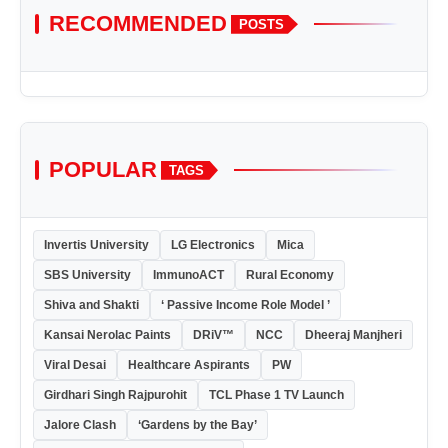
RECOMMENDED
POSTS
POPULAR
TAGS
Invertis University
LG Electronics
Mica
SBS University
ImmunoACT
Rural Economy
Shiva and Shakti
‘ Passive Income Role Model ’
Kansai Nerolac Paints
DRiV™
NCC
Dheeraj Manjheri
Viral Desai
Healthcare Aspirants
PW
Girdhari Singh Rajpurohit
TCL Phase 1 TV Launch
Jalore Clash
‘Gardens by the Bay’