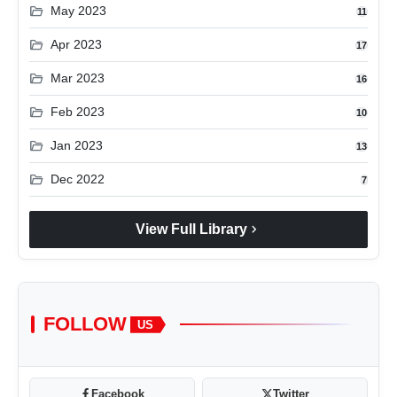
folder_open
May 2023
11
folder_open
Apr 2023
17
folder_open
Mar 2023
16
folder_open
Feb 2023
10
folder_open
Jan 2023
13
folder_open
Dec 2022
7
chevron_right
View Full Library
FOLLOW
US
Facebook
Twitter