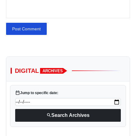
Post Comment
DIGITAL
ARCHIVES
calendar_today
Jump to specific date:
search
Search Archives