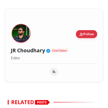
person_add
Follow
Verified Public Figure 
JR Choudhary
Chief Editor
Editor
RELATED
POSTS