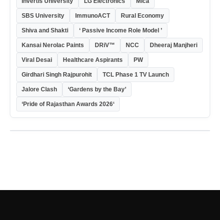
Invertis University
LG Electronics
Mica
SBS University
ImmunoACT
Rural Economy
Shiva and Shakti
‘ Passive Income Role Model ’
Kansai Nerolac Paints
DRiV™
NCC
Dheeraj Manjheri
Viral Desai
Healthcare Aspirants
PW
Girdhari Singh Rajpurohit
TCL Phase 1 TV Launch
Jalore Clash
‘Gardens by the Bay’
‘Pride of Rajasthan Awards 2026‘