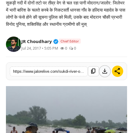
सुकड़ी नदी में दोनों तटो पर तीव्र वेग से चल रहा पानी मोदरान/जालोर: जिलेभर
लाइफस्टाइल
में भारी बारिश के चलते कस्बे के निकटवर्ती धानसा गाँव के हल्दिया महादेव के पास
लोगों के फंसे होने की सूचना पुलिस को मिली, उसके बाद मोदरान चौकी प्रभारी
मनोरंजन
विनोद पुनिया, शक्तिसिंह और स्थानीय ग्रामीणो की मुस्
तकनीक
Verified Public Figure • 30 Mar, 2
JR Choudhary
Chief Editor
Jul 24, 2017 • 5:05 PM
0
0
विशेष
बिज़नेस
download
share
content_copy
https://www.jalorelive.com/sukdi-river-overflow