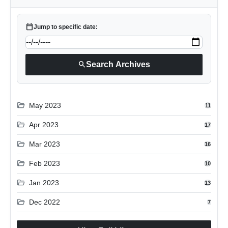
calendar_today
Jump to specific date:
search
Search Archives
folder_open
May 2023
11
folder_open
Apr 2023
17
folder_open
Mar 2023
16
folder_open
Feb 2023
10
folder_open
Jan 2023
13
folder_open
Dec 2022
7