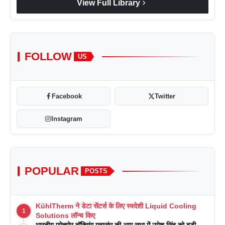
chevron_right
View Full Library
FOLLOW
US
Facebook
Twitter
Instagram
POPULAR
POSTS
KühlTherm ने डेटा सेंटर्स के लिए स्वदेशी Liquid Cooling
1
Solutions लॉन्च किए
भारतीय एमेच्योर बॉक्सिंग महासंघ की आम सभा में उमेश सिंह को बड़ी