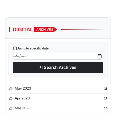
DIGITAL
ARCHIVES
calendar_today
Jump to specific date:
search
Search Archives
folder_open
May 2023
11
folder_open
Apr 2023
17
folder_open
Mar 2023
16