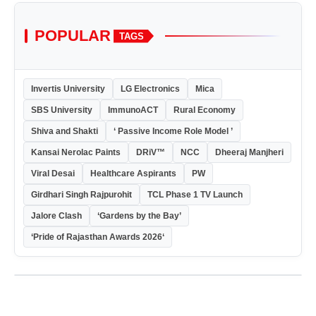
POPULAR
TAGS
Invertis University
LG Electronics
Mica
SBS University
ImmunoACT
Rural Economy
Shiva and Shakti
‘ Passive Income Role Model ’
Kansai Nerolac Paints
DRiV™
NCC
Dheeraj Manjheri
Viral Desai
Healthcare Aspirants
PW
Girdhari Singh Rajpurohit
TCL Phase 1 TV Launch
Jalore Clash
‘Gardens by the Bay’
‘Pride of Rajasthan Awards 2026‘