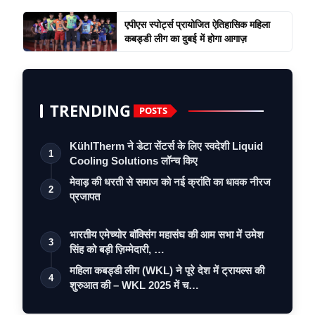
एपीएस स्पोर्ट्स प्रायोजित ऐतिहासिक महिला
कबड्डी लीग का दुबई में होगा आगाज़
TRENDING
POSTS
KühlTherm ने डेटा सेंटर्स के लिए स्वदेशी Liquid
1
Cooling Solutions लॉन्च किए
मेवाड़ की धरती से समाज को नई क्रांति का धावक नीरज
2
प्रजापत
भारतीय एमेच्योर बॉक्सिंग महासंघ की आम सभा में उमेश
3
सिंह को बड़ी ज़िम्मेदारी, …
महिला कबड्डी लीग (WKL) ने पूरे देश में ट्रायल्स की
4
शुरुआत की – WKL 2025 में च…