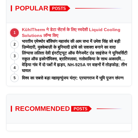
POPULAR
POSTS
KühlTherm ने डेटा सेंटर्स के लिए स्वदेशी Liquid Cooling
1
Solutions लॉन्च किए
भारतीय एमेच्योर बॉक्सिंग महासंघ की आम सभा में उमेश सिंह को बड़ी
2
ज़िम्मेदारी, मुक्केबाज़ी के बुनियादी ढांचे को सशक्त बनाने का वादा
लिंग्यास ललिता देवी इंस्टीट्यूट ऑफ मैनेजमेंट एंड साइंसेज ने यूनिवर्सिटी
3
स्कूल ऑफ इकोनॉमिक्स, ब्रातिस्लावा, स्लोवाकिया के साथ अकादमिक
पत्रिकाओं में प्रकाशन रणनीतियों पर एक दिवसीय कार्यशाला का
वेड़िया गांव में दो पक्षों में झड़प, NH-925A पर वाहनों में तोड़फोड़; तीन
4
आयोजन किया
घायल
विश्व का सबसे बड़ा महामृत्युंजय यंत्र: प्रयागराज में भूमि पूजन संपन्न
5
RECOMMENDED
POSTS