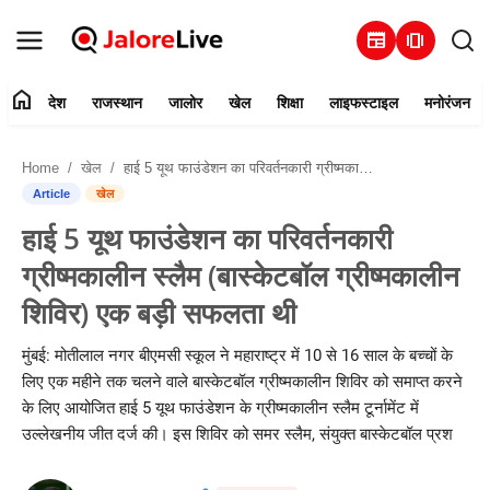
newspaper
amp_stories
home
देश
राजस्थान
जालोर
खेल
शिक्षा
लाइफस्टाइल
मनोरंजन
हमारे बारे में
Home
खेल
हाई 5 यूथ फाउंडेशन का परिवर्तनकारी ग्रीष्मकालीन स्लैम (बास्केटबॉल ग्रीष्मकालीन शिविर) एक बड़ी सफलता थी
संपर्क करें
Article
खेल
हाई 5 यूथ फाउंडेशन का परिवर्तनकारी
देश
ग्रीष्मकालीन स्लैम (बास्केटबॉल ग्रीष्मकालीन
राजस्थान
शिविर) एक बड़ी सफलता थी
जालोर
मुंबई: मोतीलाल नगर बीएमसी स्कूल ने महाराष्ट्र में 10 से 16 साल के बच्चों के
लिए एक महीने तक चलने वाले बास्केटबॉल ग्रीष्मकालीन शिविर को समाप्त करने
खेल
के लिए आयोजित हाई 5 यूथ फाउंडेशन के ग्रीष्मकालीन स्लैम टूर्नामेंट में
उल्लेखनीय जीत दर्ज की। इस शिविर को समर स्लैम, संयुक्त बास्केटबॉल प्रश
शिक्षा