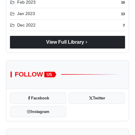
folder_open
Feb 2023
10
folder_open
Jan 2023
13
folder_open
Dec 2022
7
chevron_right
View Full Library
FOLLOW
US
Facebook
Twitter
Instagram