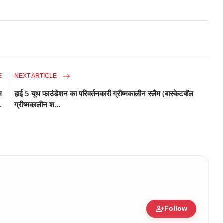
E
NEXT ARTICLE
म
हाई 5 यूथ फाउंडेशन का परिवर्तनकारी ग्रीष्मकालीन स्लैम (बास्केटबॉल
.
ग्रीष्मकालीन श...
person_add
Follow