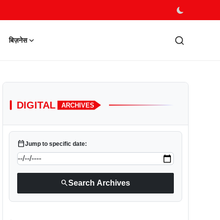
बिज़नेस
DIGITAL
ARCHIVES
calendar_today
Jump to specific date:
search
Search Archives