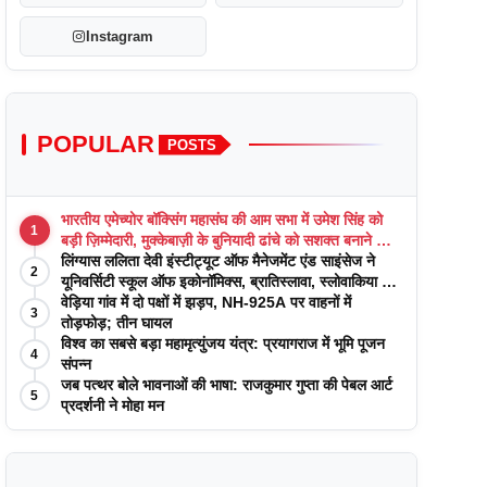
Instagram
POPULAR
POSTS
भारतीय एमेच्योर बॉक्सिंग महासंघ की आम सभा में उमेश सिंह को
1
बड़ी ज़िम्मेदारी, मुक्केबाज़ी के बुनियादी ढांचे को सशक्त बनाने का
वादा
लिंग्यास ललिता देवी इंस्टीट्यूट ऑफ मैनेजमेंट एंड साइंसेज ने
2
यूनिवर्सिटी स्कूल ऑफ इकोनॉमिक्स, ब्रातिस्लावा, स्लोवाकिया के
साथ अकादमिक पत्रिकाओं में प्रकाशन रणनीतियों पर एक
वेड़िया गांव में दो पक्षों में झड़प, NH-925A पर वाहनों में
3
दिवसीय कार्यशाला का आयोजन किया
तोड़फोड़; तीन घायल
विश्व का सबसे बड़ा महामृत्युंजय यंत्र: प्रयागराज में भूमि पूजन
4
संपन्न
जब पत्थर बोले भावनाओं की भाषा: राजकुमार गुप्ता की पेबल आर्ट
5
प्रदर्शनी ने मोहा मन