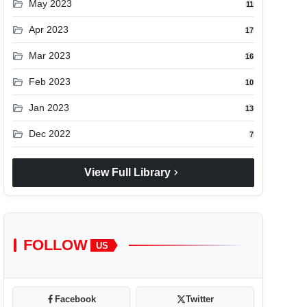
folder_open
May 2023
11
folder_open
Apr 2023
17
folder_open
Mar 2023
16
folder_open
Feb 2023
10
folder_open
Jan 2023
13
folder_open
Dec 2022
7
chevron_right
View Full Library
FOLLOW
US
Facebook
Twitter