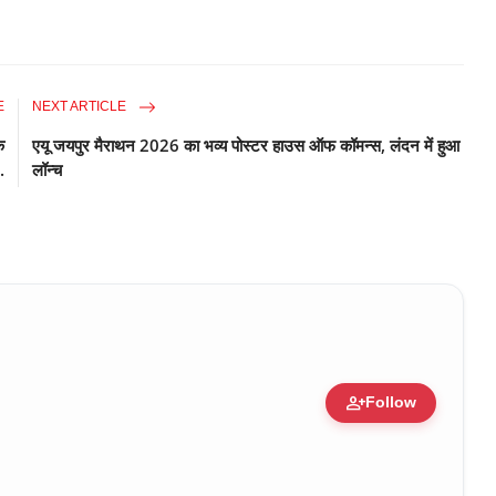
E
NEXT ARTICLE
े
एयू जयपुर मैराथन 2026 का भव्य पोस्टर हाउस ऑफ कॉमन्स, लंदन में हुआ
.
लॉन्च
person_add
Follow
ure • 30 Mar, 2026