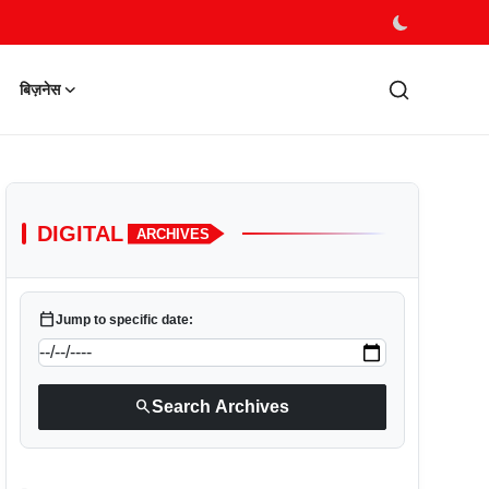
बिज़नेस
DIGITAL
ARCHIVES
calendar_today
Jump to specific date:
search
Search Archives