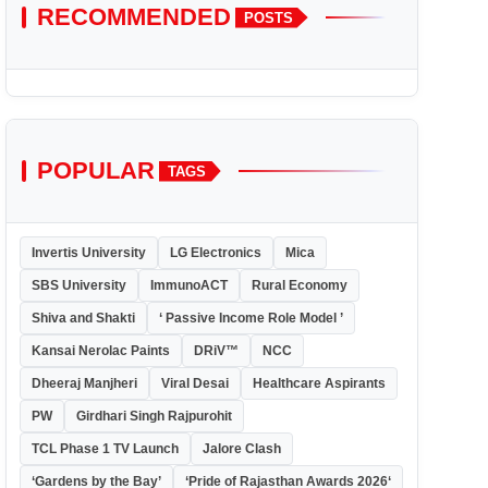
RECOMMENDED
POSTS
POPULAR
TAGS
Invertis University
LG Electronics
Mica
SBS University
ImmunoACT
Rural Economy
Shiva and Shakti
‘ Passive Income Role Model ’
Kansai Nerolac Paints
DRiV™
NCC
Dheeraj Manjheri
Viral Desai
Healthcare Aspirants
PW
Girdhari Singh Rajpurohit
TCL Phase 1 TV Launch
Jalore Clash
‘Gardens by the Bay’
‘Pride of Rajasthan Awards 2026‘