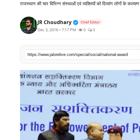
राजस्थान की चार विभिन्न संस्थाओं एवं व्यक्तियों को दिव्यांग लोगों के कल्याण
लाइफस्टाइल
Verified Public Figure • 3
JR Choudhary
मनोरंजन
Chief Editor
Dec 3, 2016 • 7:17 PM
0
0
तकनीक
विशेष
https://www.jalorelive.com/special/social/national-award
बिज़नेस