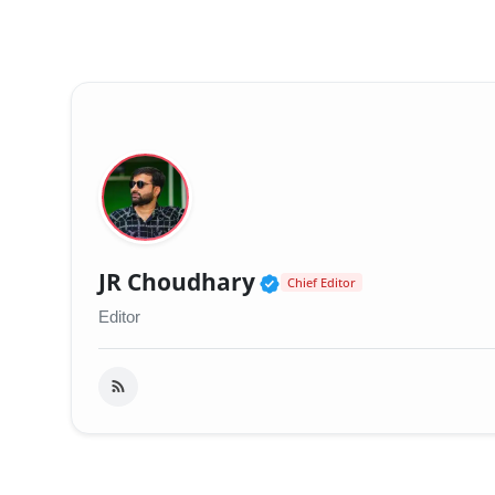
Verified Public Fig
JR Choudhary
Chief Editor
Editor