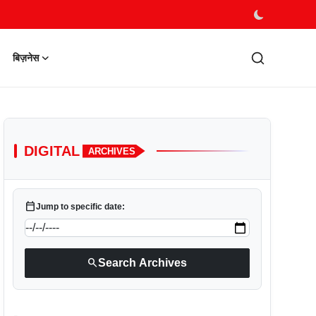
बिज़नेस
DIGITAL
ARCHIVES
calendar_today
Jump to specific date:
search
Search Archives