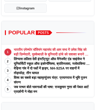
Instagram
POPULAR
POSTS
भारतीय एमेच्योर बॉक्सिंग महासंघ की आम सभा में उमेश सिंह को
1
बड़ी ज़िम्मेदारी, मुक्केबाज़ी के बुनियादी ढांचे को सशक्त बनाने का
वादा
लिंग्यास ललिता देवी इंस्टीट्यूट ऑफ मैनेजमेंट एंड साइंसेज ने
2
यूनिवर्सिटी स्कूल ऑफ इकोनॉमिक्स, ब्रातिस्लावा, स्लोवाकिया के
साथ अकादमिक पत्रिकाओं में प्रकाशन रणनीतियों पर एक
वेड़िया गांव में दो पक्षों में झड़प, NH-925A पर वाहनों में
3
दिवसीय कार्यशाला का आयोजन किया
तोड़फोड़; तीन घायल
विश्व का सबसे बड़ा महामृत्युंजय यंत्र: प्रयागराज में भूमि पूजन
4
संपन्न
जब पत्थर बोले भावनाओं की भाषा: राजकुमार गुप्ता की पेबल आर्ट
5
प्रदर्शनी ने मोहा मन