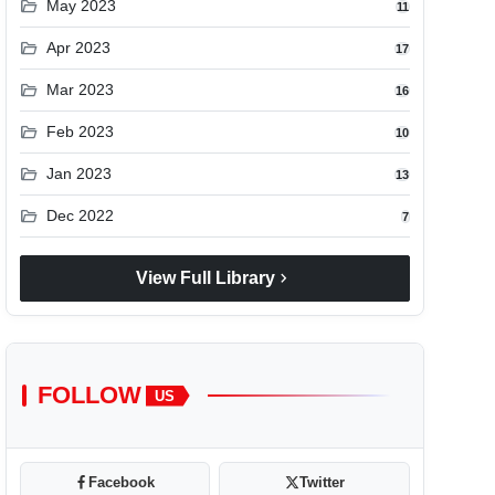
folder_open
May 2023
11
folder_open
Apr 2023
17
folder_open
Mar 2023
16
folder_open
Feb 2023
10
folder_open
Jan 2023
13
folder_open
Dec 2022
7
chevron_right
View Full Library
FOLLOW
US
Facebook
Twitter