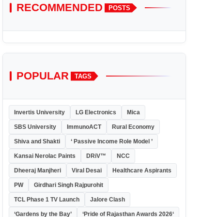
RECOMMENDED
POSTS
POPULAR
TAGS
Invertis University
LG Electronics
Mica
SBS University
ImmunoACT
Rural Economy
Shiva and Shakti
‘ Passive Income Role Model ’
Kansai Nerolac Paints
DRiV™
NCC
Dheeraj Manjheri
Viral Desai
Healthcare Aspirants
PW
Girdhari Singh Rajpurohit
TCL Phase 1 TV Launch
Jalore Clash
‘Gardens by the Bay’
‘Pride of Rajasthan Awards 2026‘