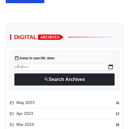
DIGITAL
ARCHIVES
calendar_today
Jump to specific date:
search
Search Archives
folder_open
May 2023
11
folder_open
Apr 2023
17
folder_open
Mar 2023
16