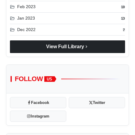
folder_open
Feb 2023
10
folder_open
Jan 2023
13
folder_open
Dec 2022
7
chevron_right
View Full Library
FOLLOW
US
Facebook
Twitter
Instagram