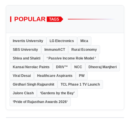
POPULAR
TAGS
Invertis University
LG Electronics
Mica
SBS University
ImmunoACT
Rural Economy
Shiva and Shakti
‘ Passive Income Role Model ’
Kansai Nerolac Paints
DRiV™
NCC
Dheeraj Manjheri
Viral Desai
Healthcare Aspirants
PW
Girdhari Singh Rajpurohit
TCL Phase 1 TV Launch
Jalore Clash
‘Gardens by the Bay’
‘Pride of Rajasthan Awards 2026‘