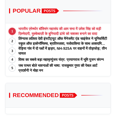
POPULAR
POSTS
भारतीय एमेच्योर बॉक्सिंग महासंघ की आम सभा में उमेश सिंह को बड़ी
1
ज़िम्मेदारी, मुक्केबाज़ी के बुनियादी ढांचे को सशक्त बनाने का वादा
लिंग्यास ललिता देवी इंस्टीट्यूट ऑफ मैनेजमेंट एंड साइंसेज ने यूनिवर्सिटी
2
स्कूल ऑफ इकोनॉमिक्स, ब्रातिस्लावा, स्लोवाकिया के साथ अकादमिक
पत्रिकाओं में प्रकाशन रणनीतियों पर एक दिवसीय कार्यशाला का
वेड़िया गांव में दो पक्षों में झड़प, NH-925A पर वाहनों में तोड़फोड़; तीन
3
आयोजन किया
घायल
विश्व का सबसे बड़ा महामृत्युंजय यंत्र: प्रयागराज में भूमि पूजन संपन्न
4
जब पत्थर बोले भावनाओं की भाषा: राजकुमार गुप्ता की पेबल आर्ट
5
प्रदर्शनी ने मोहा मन
RECOMMENDED
POSTS