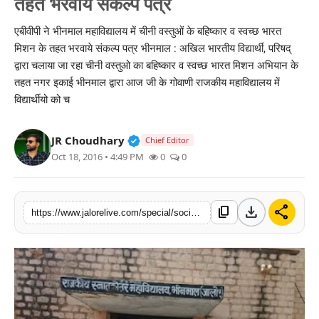
तहत भरवाये संकल्प पत्र
लाइफस्टाइल
एबीवीपी ने भीनमाल महाविद्यालय में चीनी वस्तुओं के बहिष्कार व स्वच्छ भारत
मिशन के तहत भरवाये संकल्प पत्र भीनमाल : अखिल भारतीय विद्यार्थी, परिषद्
मनोरंजन
द्वारा चलाया जा रहा चीनी वस्तुओ का बहिष्कार व स्वच्छ भारत मिशन अभियान के
तहत नगर इकाई भीनमाल द्वारा आज जी के गोवाणी राजकीय महाविद्यालय में
तकनीक
विद्यार्थीयो को च
विशेष
Verified Public Figure • 30 Mar, 2
JR Choudhary
Chief Editor
बिज़नेस
Oct 18, 2016 • 4:49 PM
0
0
download
share
content_copy
https://www.jalorelive.com/special/social/abvp-bhinmal