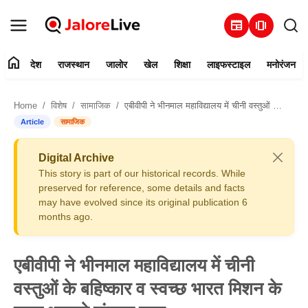
newspaper
amp_stories
home
देश
राजस्थान
जालोर
खेल
शिक्षा
लाइफस्टाइल
मनोरंजन
हमारे बारे में
Home
विशेष
सामाजिक
एबीवीपी ने भीनमाल महाविद्यालय में चीनी वस्तुओं के बहिष्कार व स्वच्छ भारत मिशन के तहत भरवाये संकल्प पत्र
संपर्क करें
Article
सामाजिक
देश
Digital Archive
This story is part of our historical records. While
राजस्थान
preserved for reference, some details and facts
may have evolved since its original publication 6
months ago.
जालोर
खेल
एबीवीपी ने भीनमाल महाविद्यालय में चीनी
वस्तुओं के बहिष्कार व स्वच्छ भारत मिशन के
शिक्षा