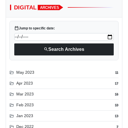
DIGITAL
ARCHIVES
calendar_today
Jump to specific date:
search
Search Archives
folder_open
May 2023
11
folder_open
Apr 2023
17
folder_open
Mar 2023
16
folder_open
Feb 2023
10
folder_open
Jan 2023
13
folder_open
Dec 2022
7