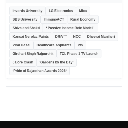
Invertis University
LG Electronics
Mica
SBS University
ImmunoACT
Rural Economy
Shiva and Shakti
‘ Passive Income Role Model ’
Kansai Nerolac Paints
DRiV™
NCC
Dheeraj Manjheri
Viral Desai
Healthcare Aspirants
PW
Girdhari Singh Rajpurohit
TCL Phase 1 TV Launch
Jalore Clash
‘Gardens by the Bay’
‘Pride of Rajasthan Awards 2026‘