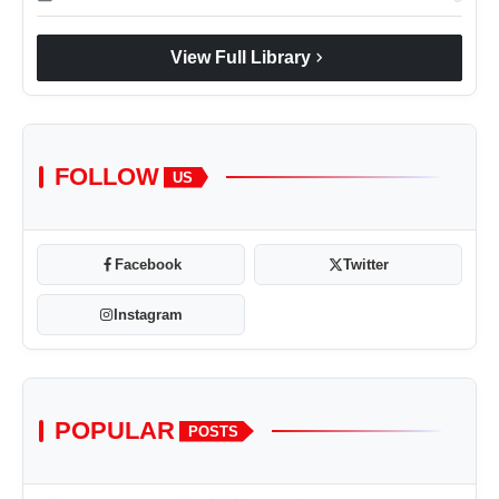
chevron_right
View Full Library
FOLLOW
US
Facebook
Twitter
Instagram
POPULAR
POSTS