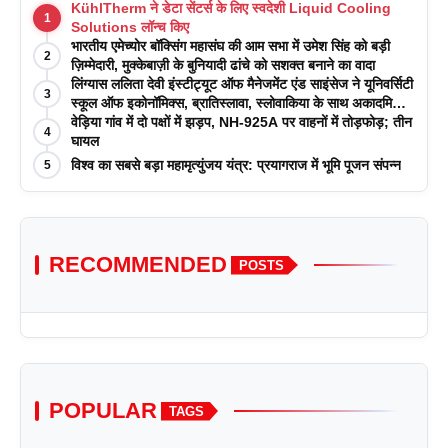
KühlTherm ने डेटा सेंटर्स के लिए स्वदेशी Liquid Cooling
1
Solutions लॉन्च किए
भारतीय एमेच्योर बॉक्सिंग महासंघ की आम सभा में उमेश सिंह को बड़ी
2
ज़िम्मेदारी, मुक्केबाज़ी के बुनियादी ढांचे को सशक्त बनाने का वादा
लिंग्यास ललिता देवी इंस्टीट्यूट ऑफ मैनेजमेंट एंड साइंसेज ने यूनिवर्सिटी
3
स्कूल ऑफ इकोनॉमिक्स, ब्रातिस्लावा, स्लोवाकिया के साथ अकादमिक
पत्रिकाओं में प्रकाशन रणनीतियों पर एक दिवसीय कार्यशाला का
वेड़िया गांव में दो पक्षों में झड़प, NH-925A पर वाहनों में तोड़फोड़; तीन
4
आयोजन किया
घायल
विश्व का सबसे बड़ा महामृत्युंजय यंत्र: प्रयागराज में भूमि पूजन संपन्न
5
RECOMMENDED
POSTS
POPULAR
TAGS