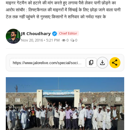
माइनर गेटमैन को हटाने की मांग करते हुए लगाया पैसे लेकर पानी छोड़ने का
लाइफस्टाइल
आरोप सांचौर : लिफ्टकैनाल की माइनरों में सिंचाई के लिए छोड़ा जाने वाला पानी
टेल तक नहीं पहुंचने से गुस्साए किसानों ने शनिवार को नर्मदा नहर के
मनोरंजन
Verified Public Figure • 30 Mar, 2
JR Choudhary
Chief Editor
तकनीक
Nov 20, 2016 • 5:21 PM
0
0
विशेष
download
share
content_copy
https://www.jalorelive.com/special/social/No-water-reached-the-end-point-Narmada-farmers-besieged-the-chief-engineers-office
बिज़नेस