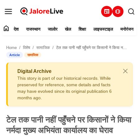
newspaper
amp_stories
home
देश
राजस्थान
जालोर
खेल
शिक्षा
लाइफस्टाइल
मनोरंजन
हमारे बारे में
Home
विशेष
सामाजिक
टेल तक पानी नहीं पहुँचने पर किसानों ने किया नर्मदा मुख्य अभियंता कार्यालय का घेराव
संपर्क करें
Article
सामाजिक
देश
Digital Archive
This story is part of our historical records. While
राजस्थान
preserved for reference, some details and facts
may have evolved since its original publication 6
months ago.
जालोर
खेल
टेल तक पानी नहीं पहुँचने पर किसानों ने किया
नर्मदा मुख्य अभियंता कार्यालय का घेराव
शिक्षा