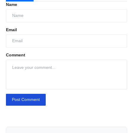
Name
Email
Comment
Post Comment