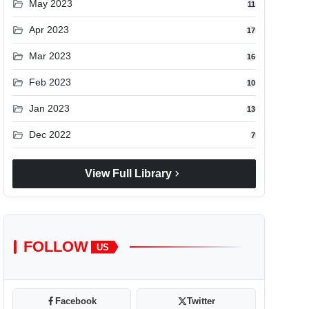
folder_open
May 2023
11
folder_open
Apr 2023
17
folder_open
Mar 2023
16
folder_open
Feb 2023
10
folder_open
Jan 2023
13
folder_open
Dec 2022
7
chevron_right
View Full Library
FOLLOW
US
Facebook
Twitter