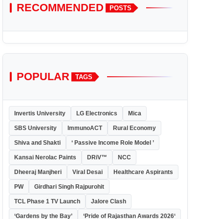
RECOMMENDED
POSTS
POPULAR
TAGS
Invertis University
LG Electronics
Mica
SBS University
ImmunoACT
Rural Economy
Shiva and Shakti
‘ Passive Income Role Model ’
Kansai Nerolac Paints
DRiV™
NCC
Dheeraj Manjheri
Viral Desai
Healthcare Aspirants
PW
Girdhari Singh Rajpurohit
TCL Phase 1 TV Launch
Jalore Clash
‘Gardens by the Bay’
‘Pride of Rajasthan Awards 2026‘