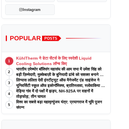
Instagram
POPULAR
POSTS
KühlTherm ने डेटा सेंटर्स के लिए स्वदेशी Liquid
1
Cooling Solutions लॉन्च किए
भारतीय एमेच्योर बॉक्सिंग महासंघ की आम सभा में उमेश सिंह को
2
बड़ी ज़िम्मेदारी, मुक्केबाज़ी के बुनियादी ढांचे को सशक्त बनाने का
वादा
लिंग्यास ललिता देवी इंस्टीट्यूट ऑफ मैनेजमेंट एंड साइंसेज ने
3
यूनिवर्सिटी स्कूल ऑफ इकोनॉमिक्स, ब्रातिस्लावा, स्लोवाकिया के
साथ अकादमिक पत्रिकाओं में प्रकाशन रणनीतियों पर एक
वेड़िया गांव में दो पक्षों में झड़प, NH-925A पर वाहनों में
4
दिवसीय कार्यशाला का आयोजन किया
तोड़फोड़; तीन घायल
विश्व का सबसे बड़ा महामृत्युंजय यंत्र: प्रयागराज में भूमि पूजन
5
संपन्न