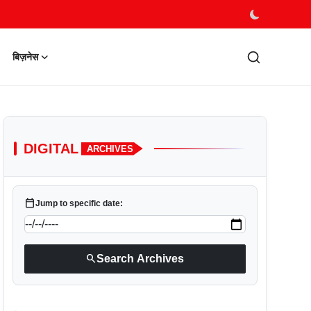
बिज़नेस
DIGITAL
ARCHIVES
calendar_today
Jump to specific date:
search
Search Archives