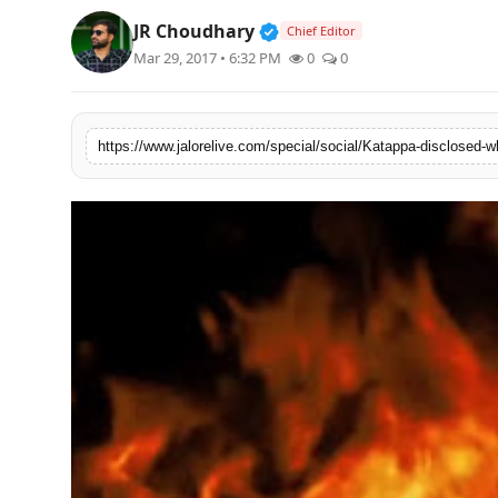
लाइफस्टाइल
Verified Public Figure • 3
JR Choudhary
Chief Editor
Mar 29, 2017 • 6:32 PM
0
0
मनोरंजन
तकनीक
https://www.jalorelive.com/special/social/Katappa-disclosed-wh
विशेष
बिज़नेस