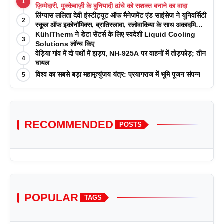
1
ज़िम्मेदारी, मुक्केबाज़ी के बुनियादी ढांचे को सशक्त बनाने का वादा
लिंग्यास ललिता देवी इंस्टीट्यूट ऑफ मैनेजमेंट एंड साइंसेज ने यूनिवर्सिटी
2
स्कूल ऑफ इकोनॉमिक्स, ब्रातिस्लावा, स्लोवाकिया के साथ अकादमिक
पत्रिकाओं में प्रकाशन रणनीतियों पर एक दिवसीय कार्यशाला का
KühlTherm ने डेटा सेंटर्स के लिए स्वदेशी Liquid Cooling
3
आयोजन किया
Solutions लॉन्च किए
वेड़िया गांव में दो पक्षों में झड़प, NH-925A पर वाहनों में तोड़फोड़; तीन
4
घायल
विश्व का सबसे बड़ा महामृत्युंजय यंत्र: प्रयागराज में भूमि पूजन संपन्न
5
RECOMMENDED
POSTS
POPULAR
TAGS