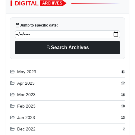
DIGITAL
ARCHIVES
calendar_today
Jump to specific date:
search
Search Archives
folder_open
May 2023
11
folder_open
Apr 2023
17
folder_open
Mar 2023
16
folder_open
Feb 2023
10
folder_open
Jan 2023
13
folder_open
Dec 2022
7