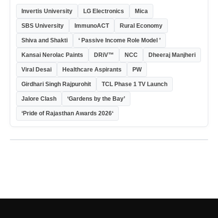
Invertis University
LG Electronics
Mica
SBS University
ImmunoACT
Rural Economy
Shiva and Shakti
‘ Passive Income Role Model ’
Kansai Nerolac Paints
DRiV™
NCC
Dheeraj Manjheri
Viral Desai
Healthcare Aspirants
PW
Girdhari Singh Rajpurohit
TCL Phase 1 TV Launch
Jalore Clash
‘Gardens by the Bay’
‘Pride of Rajasthan Awards 2026‘