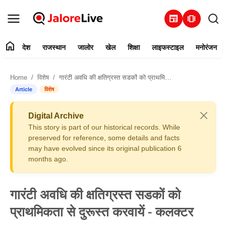
newspaper
amp_stories
home
देश
राजस्थान
जालोर
खेल
शिक्षा
लाइफस्टाइल
मनोरंजन
हमारे बारे में
Home
विशेष
गारंटी अवधि की क्षतिग्रस्त सडकों को प्राथमिकता से दुरूस्त करवायें - कलक्टर
संपर्क करें
Article
विशेष
देश
Digital Archive
This story is part of our historical records. While
राजस्थान
preserved for reference, some details and facts
may have evolved since its original publication 6
months ago.
जालोर
खेल
गारंटी अवधि की क्षतिग्रस्त सडकों को
प्राथमिकता से दुरूस्त करवायें - कलक्टर
शिक्षा