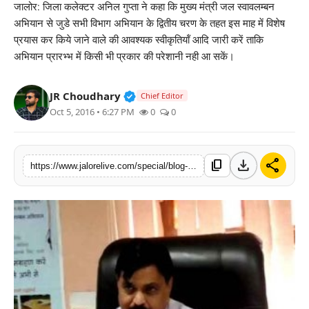
जालोर: जिला कलेक्टर अनिल गुप्ता ने कहा कि मुख्य मंत्री जल स्वावलम्बन
लाइफस्टाइल
अभियान से जुडे सभी विभाग अभियान के द्वितीय चरण के तहत इस माह में विशेष
प्रयास कर किये जाने वाले की आवश्यक स्वीकृतियॉं आदि जारी करें ताकि
मनोरंजन
अभियान प्रारभ्भ में किसी भी प्रकार की परेशानी नही आ सकें।
तकनीक
Verified Public Figure • 30 Mar, 2
JR Choudhary
Chief Editor
Oct 5, 2016 • 6:27 PM
0
0
विशेष
बिज़नेस
download
share
content_copy
https://www.jalorelive.com/special/blog-post_5