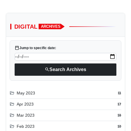
DIGITAL
ARCHIVES
calendar_today
Jump to specific date:
search
Search Archives
folder_open
May 2023
11
folder_open
Apr 2023
17
folder_open
Mar 2023
16
folder_open
Feb 2023
10