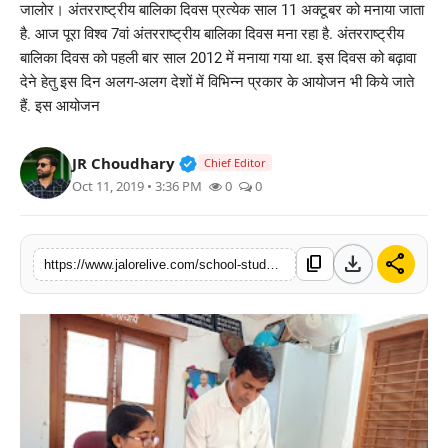
जालोर। अंतरराष्ट्रीय बालिका दिवस प्रत्येक साल 11 अक्टूबर को मनाया जाता
लाइफस्टाइल
है. आज पूरा विश्व 7वां अंतरराष्ट्रीय बालिका दिवस मना रहा है. अंतरराष्ट्रीय
बालिका दिवस को पहली बार साल 2012 में मनाया गया था. इस दिवस को बढ़ावा
मनोरंजन
देने हेतु इस दिन अलग-अलग देशों में विभिन्न प्रकार के आयोजन भी किये जाते
हैं. इस आयोजन
तकनीक
Verified Public Figure • 30 Mar, 2
JR Choudhary
Chief Editor
विशेष
Oct 11, 2019 • 3:36 PM
0
0
बिज़नेस
download
share
content_copy
https://www.jalorelive.com/school-student-girl-was-made-principal-for-one-day-in-honor-of-international-girl-day