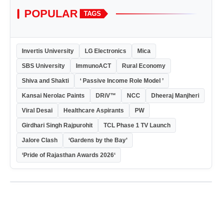
POPULAR
TAGS
Invertis University
LG Electronics
Mica
SBS University
ImmunoACT
Rural Economy
Shiva and Shakti
‘ Passive Income Role Model ’
Kansai Nerolac Paints
DRiV™
NCC
Dheeraj Manjheri
Viral Desai
Healthcare Aspirants
PW
Girdhari Singh Rajpurohit
TCL Phase 1 TV Launch
Jalore Clash
‘Gardens by the Bay’
‘Pride of Rajasthan Awards 2026‘