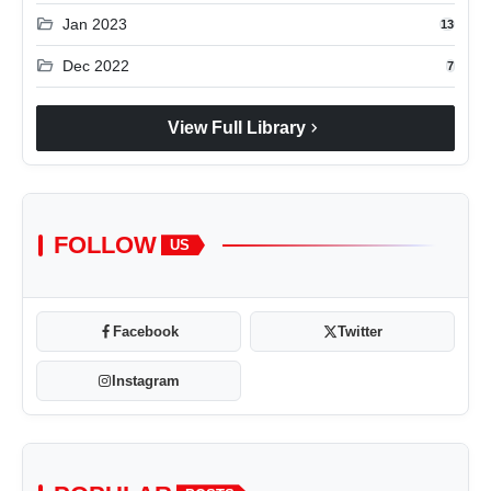
folder_open
Jan 2023
13
folder_open
Dec 2022
7
chevron_right
View Full Library
FOLLOW
US
Facebook
Twitter
Instagram