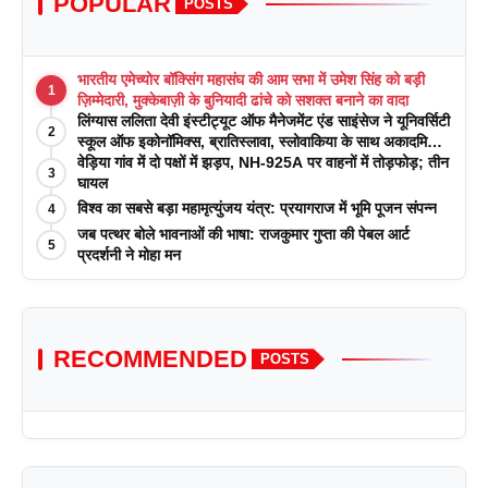
POPULAR
POSTS
भारतीय एमेच्योर बॉक्सिंग महासंघ की आम सभा में उमेश सिंह को बड़ी
1
ज़िम्मेदारी, मुक्केबाज़ी के बुनियादी ढांचे को सशक्त बनाने का वादा
लिंग्यास ललिता देवी इंस्टीट्यूट ऑफ मैनेजमेंट एंड साइंसेज ने यूनिवर्सिटी
2
स्कूल ऑफ इकोनॉमिक्स, ब्रातिस्लावा, स्लोवाकिया के साथ अकादमिक
पत्रिकाओं में प्रकाशन रणनीतियों पर एक दिवसीय कार्यशाला का
वेड़िया गांव में दो पक्षों में झड़प, NH-925A पर वाहनों में तोड़फोड़; तीन
3
आयोजन किया
घायल
विश्व का सबसे बड़ा महामृत्युंजय यंत्र: प्रयागराज में भूमि पूजन संपन्न
4
जब पत्थर बोले भावनाओं की भाषा: राजकुमार गुप्ता की पेबल आर्ट
5
प्रदर्शनी ने मोहा मन
RECOMMENDED
POSTS