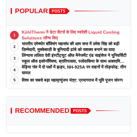
POPULAR
POSTS
KühlTherm ने डेटा सेंटर्स के लिए स्वदेशी Liquid Cooling
1
Solutions लॉन्च किए
भारतीय एमेच्योर बॉक्सिंग महासंघ की आम सभा में उमेश सिंह को बड़ी
2
ज़िम्मेदारी, मुक्केबाज़ी के बुनियादी ढांचे को सशक्त बनाने का वादा
लिंग्यास ललिता देवी इंस्टीट्यूट ऑफ मैनेजमेंट एंड साइंसेज ने यूनिवर्सिटी
3
स्कूल ऑफ इकोनॉमिक्स, ब्रातिस्लावा, स्लोवाकिया के साथ अकादमिक
पत्रिकाओं में प्रकाशन रणनीतियों पर एक दिवसीय कार्यशाला का
वेड़िया गांव में दो पक्षों में झड़प, NH-925A पर वाहनों में तोड़फोड़; तीन
4
आयोजन किया
घायल
विश्व का सबसे बड़ा महामृत्युंजय यंत्र: प्रयागराज में भूमि पूजन संपन्न
5
RECOMMENDED
POSTS