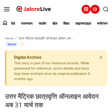
newspaper
amp_stories
home
देश
राजस्थान
जालोर
खेल
शिक्षा
लाइफस्टाइल
मनोरंजन
हमारे बारे में
Home
उत्तर मैट्रिक छात्रवृत्ति ऑनलाइन आवेदन अब 31 मार्च तक
संपर्क करें
Article
देश
Digital Archive
This story is part of our historical records. While
राजस्थान
preserved for reference, some details and facts
may have evolved since its original publication 6
months ago.
जालोर
खेल
उत्तर मैट्रिक छात्रवृत्ति ऑनलाइन आवेदन
अब 31 मार्च तक
शिक्षा