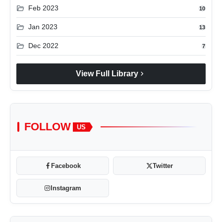
folder_open
Feb 2023
10
folder_open
Jan 2023
13
folder_open
Dec 2022
7
chevron_right
View Full Library
FOLLOW
US
Facebook
Twitter
Instagram