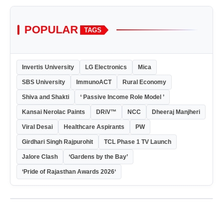
POPULAR
TAGS
Invertis University
LG Electronics
Mica
SBS University
ImmunoACT
Rural Economy
Shiva and Shakti
‘ Passive Income Role Model ’
Kansai Nerolac Paints
DRiV™
NCC
Dheeraj Manjheri
Viral Desai
Healthcare Aspirants
PW
Girdhari Singh Rajpurohit
TCL Phase 1 TV Launch
Jalore Clash
‘Gardens by the Bay’
‘Pride of Rajasthan Awards 2026‘