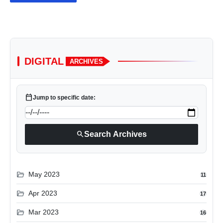
DIGITAL
ARCHIVES
calendar_today
Jump to specific date:
search
Search Archives
folder_open
May 2023
11
folder_open
Apr 2023
17
folder_open
Mar 2023
16