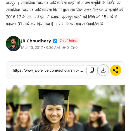
जयपुर । सामाजिक न्याय एवं अधिकारिता मंत्री डॉ अरुण चतुर्वेदी के निर्देश पर
लाइफस्टाइल
सामाजिक न्याय एवं अधिकारिता विभाग द्वारा संचालित उत्तर मैट्रिक छात्रवृति वर्ष
2016-17 के लिए आवेदन ऑनलाइन प्रस्तुत करने की तिथि को 15 मार्च से
मनोरंजन
बढ़ाकर 31 मार्च कर दिया गया है । सामाजिक न्याय अधिकारिता वि
तकनीक
Verified Public Figure • 30 Mar, 2
JR Choudhary
Chief Editor
Mar 15, 2017 • 9:36 AM
0
0
विशेष
बिज़नेस
download
share
content_copy
https://www.jalorelive.com/scholarship-last-date-31-till-march