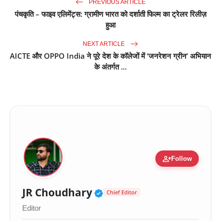
PREVIOUS ARTICLE
पंचकृति – फाइव एलिमेंट्स: ग्रामीण भारत को दर्शाती फिल्म का ट्रेलर रिलीज़
हुआ
NEXT ARTICLE
AICTE और OPPO India ने पूरे देश के कॉलेजों में ‘जनरेशन ग्रीन’ अभियान
के अंतर्गत ...
person_add
Follow
Verified Public Figure 
JR Choudhary
Chief Editor
Editor