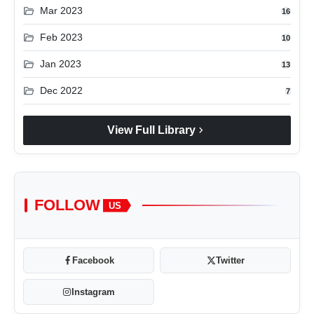
folder_open
Mar 2023
16
folder_open
Feb 2023
10
folder_open
Jan 2023
13
folder_open
Dec 2022
7
chevron_right
View Full Library
FOLLOW
US
Facebook
Twitter
Instagram