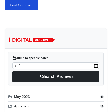
Post Comment
DIGITAL
ARCHIVES
calendar_today
Jump to specific date:
search
Search Archives
folder_open
May 2023
11
folder_open
Apr 2023
17