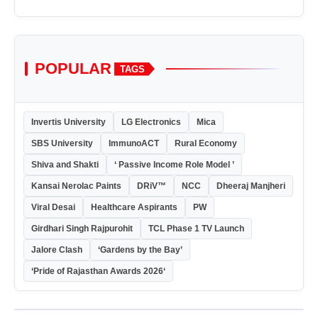
POPULAR
TAGS
Invertis University
LG Electronics
Mica
SBS University
ImmunoACT
Rural Economy
Shiva and Shakti
‘ Passive Income Role Model ’
Kansai Nerolac Paints
DRiV™
NCC
Dheeraj Manjheri
Viral Desai
Healthcare Aspirants
PW
Girdhari Singh Rajpurohit
TCL Phase 1 TV Launch
Jalore Clash
‘Gardens by the Bay’
‘Pride of Rajasthan Awards 2026‘