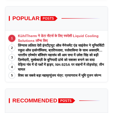
POPULAR
POSTS
KühlTherm ने डेटा सेंटर्स के लिए स्वदेशी Liquid Cooling
1
Solutions लॉन्च किए
लिंग्यास ललिता देवी इंस्टीट्यूट ऑफ मैनेजमेंट एंड साइंसेज ने यूनिवर्सिटी
2
स्कूल ऑफ इकोनॉमिक्स, ब्रातिस्लावा, स्लोवाकिया के साथ अकादमिक
पत्रिकाओं में प्रकाशन रणनीतियों पर एक दिवसीय कार्यशाला का
भारतीय एमेच्योर बॉक्सिंग महासंघ की आम सभा में उमेश सिंह को बड़ी
3
आयोजन किया
ज़िम्मेदारी, मुक्केबाज़ी के बुनियादी ढांचे को सशक्त बनाने का वादा
वेड़िया गांव में दो पक्षों में झड़प, NH-925A पर वाहनों में तोड़फोड़; तीन
4
घायल
विश्व का सबसे बड़ा महामृत्युंजय यंत्र: प्रयागराज में भूमि पूजन संपन्न
5
RECOMMENDED
POSTS