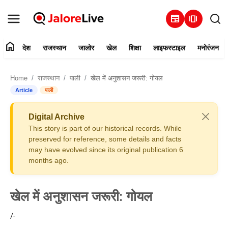
newspaper
amp_stories
home
देश
राजस्थान
जालोर
खेल
शिक्षा
लाइफस्टाइल
मनोरंजन
हमारे बारे में
Home
राजस्थान
पाली
खेल में अनुशासन जरूरी: गोयल
संपर्क करें
Article
पाली
देश
Digital Archive
This story is part of our historical records. While
राजस्थान
preserved for reference, some details and facts
may have evolved since its original publication 6
months ago.
जालोर
खेल
खेल में अनुशासन जरूरी: गोयल
शिक्षा
/-