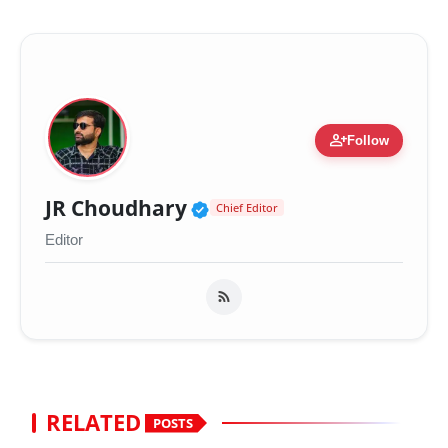
person_add
Follow
Verified Public Figure 
JR Choudhary
Chief Editor
Editor
RELATED
POSTS