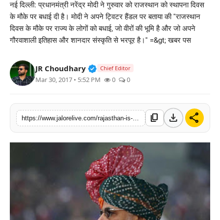
नई दिल्ली: प्रधानमंत्री नरेंद्र मोदी ने गुरुवार को राजस्थान को स्थापना दिवस
लाइफस्टाइल
के मौके पर बधाई दी है। मोदी ने अपने ट्विटर हैंडल पर बताया की ''राजस्थान
दिवस के मौके पर राज्य के लोगों को बधाई, जो वीरों की भूमि है और जो अपने
मनोरंजन
गौरवाशाली इतिहास और शानदार संस्कृति से भरपूर है।'' =&gt; खबर पस
तकनीक
Verified Public Figure • 30 Mar, 2
JR Choudhary
Chief Editor
Mar 30, 2017 • 5:52 PM
0
0
विशेष
बिज़नेस
download
share
content_copy
https://www.jalorelive.com/rajasthan-is-land-of-glorious-history