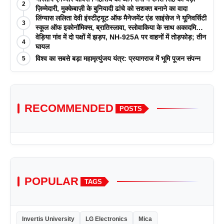
2
ज़िम्मेदारी, मुक्केबाज़ी के बुनियादी ढांचे को सशक्त बनाने का वादा
लिंग्यास ललिता देवी इंस्टीट्यूट ऑफ मैनेजमेंट एंड साइंसेज ने यूनिवर्सिटी
3
स्कूल ऑफ इकोनॉमिक्स, ब्रातिस्लावा, स्लोवाकिया के साथ अकादमिक
पत्रिकाओं में प्रकाशन रणनीतियों पर एक दिवसीय कार्यशाला का
वेड़िया गांव में दो पक्षों में झड़प, NH-925A पर वाहनों में तोड़फोड़; तीन
4
आयोजन किया
घायल
विश्व का सबसे बड़ा महामृत्युंजय यंत्र: प्रयागराज में भूमि पूजन संपन्न
5
RECOMMENDED
POSTS
POPULAR
TAGS
Invertis University
LG Electronics
Mica