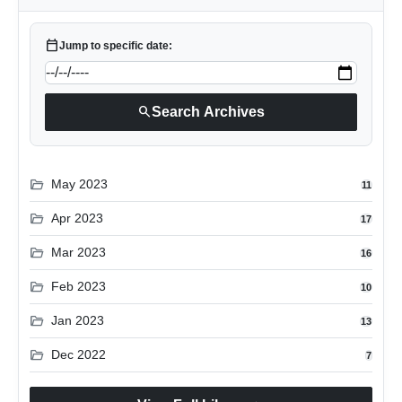
calendar_today
Jump to specific date:
search
Search Archives
folder_open
May 2023
11
folder_open
Apr 2023
17
folder_open
Mar 2023
16
folder_open
Feb 2023
10
folder_open
Jan 2023
13
folder_open
Dec 2022
7