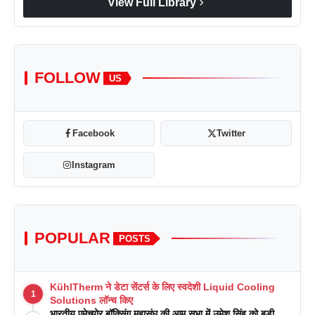
chevron_right
View Full Library
FOLLOW
US
Facebook
Twitter
Instagram
POPULAR
POSTS
KühlTherm ने डेटा सेंटर्स के लिए स्वदेशी Liquid Cooling
1
Solutions लॉन्च किए
भारतीय एमेच्योर बॉक्सिंग महासंघ की आम सभा में उमेश सिंह को बड़ी