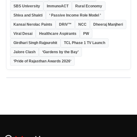
SBS University
ImmunoACT
Rural Economy
Shiva and Shakti
‘ Passive Income Role Model ’
Kansai Nerolac Paints
DRiV™
NCC
Dheeraj Manjheri
Viral Desai
Healthcare Aspirants
PW
Girdhari Singh Rajpurohit
TCL Phase 1 TV Launch
Jalore Clash
‘Gardens by the Bay’
‘Pride of Rajasthan Awards 2026‘