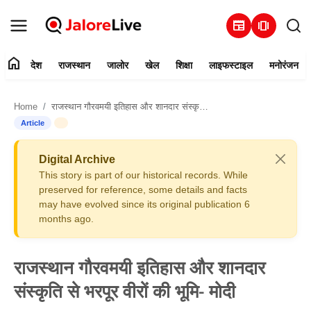
newspaper
amp_stories
home
देश
राजस्थान
जालोर
खेल
शिक्षा
लाइफस्टाइल
मनोरंजन
हमारे बारे में
Home
राजस्थान गौरवमयी इतिहास और शानदार संस्कृति से भरपूर वीरों की भूमि- मोदी
संपर्क करें
Article
देश
Digital Archive
This story is part of our historical records. While
राजस्थान
preserved for reference, some details and facts
may have evolved since its original publication 6
months ago.
जालोर
खेल
राजस्थान गौरवमयी इतिहास और शानदार
संस्कृति से भरपूर वीरों की भूमि- मोदी
शिक्षा