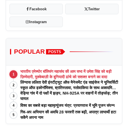
Facebook
Twitter
Instagram
POPULAR
POSTS
भारतीय एमेच्योर बॉक्सिंग महासंघ की आम सभा में उमेश सिंह को बड़ी
1
ज़िम्मेदारी, मुक्केबाज़ी के बुनियादी ढांचे को सशक्त बनाने का वादा
लिंग्यास ललिता देवी इंस्टीट्यूट ऑफ मैनेजमेंट एंड साइंसेज ने यूनिवर्सिटी
2
स्कूल ऑफ इकोनॉमिक्स, ब्रातिस्लावा, स्लोवाकिया के साथ अकादमिक
पत्रिकाओं में प्रकाशन रणनीतियों पर एक दिवसीय कार्यशाला का
वेड़िया गांव में दो पक्षों में झड़प, NH-925A पर वाहनों में तोड़फोड़; तीन
3
आयोजन किया
घायल
विश्व का सबसे बड़ा महामृत्युंजय यंत्र: प्रयागराज में भूमि पूजन संपन्न
4
गिव-अप अभियान की अवधि 28 फरवरी तक बढ़ी, अपात्र लाभार्थी हटा
5
सकेंगे अपना नाम