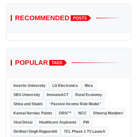
RECOMMENDED
POSTS
POPULAR
TAGS
Invertis University
LG Electronics
Mica
SBS University
ImmunoACT
Rural Economy
Shiva and Shakti
‘ Passive Income Role Model ’
Kansai Nerolac Paints
DRiV™
NCC
Dheeraj Manjheri
Viral Desai
Healthcare Aspirants
PW
Girdhari Singh Rajpurohit
TCL Phase 1 TV Launch