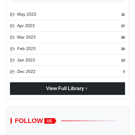
folder_open
May 2023
11
folder_open
Apr 2023
17
folder_open
Mar 2023
16
folder_open
Feb 2023
10
folder_open
Jan 2023
13
folder_open
Dec 2022
7
chevron_right
View Full Library
FOLLOW
US