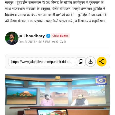
जयपुर | दूरदर्शन राजस्थान के 20 मिनट के चौपाल कार्यक्रम मे पूरममल के
लाइफस्टाइल
साथ राजस्थान सरकार के आयुक्त, विशेष योग्यजन मन्त्री धन्नाराम पुरोहित ने
दिव्यांग व समाज के विषय पर जानकारी दर्शोको को दी । पुरोहित ने जानकारी दी
मनोरंजन
की विशेष योग्यजन का प्रमाण - पत्र कैसे प्राप्त करे , व विधालय व महाविद्याल
तकनीक
Verified Public Figure • 30 Mar, 2
JR Choudhary
Chief Editor
Dec 3, 2016 • 4:15 PM
0
0
विशेष
बिज़नेस
download
share
content_copy
https://www.jalorelive.com/purohit-dd-chopal