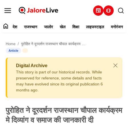
newspaper
amp_stories
home
देश
राजस्थान
जालोर
खेल
शिक्षा
लाइफस्टाइल
मनोरंजन
हमारे बारे में
Home
पुरोहित ने दूरदर्शन राजस्थान चौपाल कार्यक्रम मे दिव्यांग व समाज की जानकारी दी
संपर्क करें
Article
देश
Digital Archive
This story is part of our historical records. While
राजस्थान
preserved for reference, some details and facts
may have evolved since its original publication 6
months ago.
जालोर
खेल
पुरोहित ने दूरदर्शन राजस्थान चौपाल कार्यक्रम
मे दिव्यांग व समाज की जानकारी दी
शिक्षा