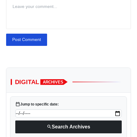
Post Comment
DIGITAL
ARCHIVES
calendar_today
Jump to specific date:
search
Search Archives