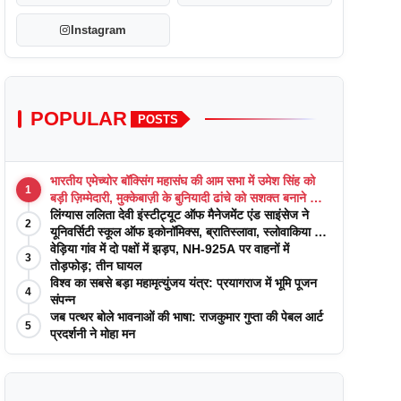
Instagram
POPULAR
POSTS
भारतीय एमेच्योर बॉक्सिंग महासंघ की आम सभा में उमेश सिंह को
1
बड़ी ज़िम्मेदारी, मुक्केबाज़ी के बुनियादी ढांचे को सशक्त बनाने का
वादा
लिंग्यास ललिता देवी इंस्टीट्यूट ऑफ मैनेजमेंट एंड साइंसेज ने
2
यूनिवर्सिटी स्कूल ऑफ इकोनॉमिक्स, ब्रातिस्लावा, स्लोवाकिया के
साथ अकादमिक पत्रिकाओं में प्रकाशन रणनीतियों पर एक
वेड़िया गांव में दो पक्षों में झड़प, NH-925A पर वाहनों में
3
दिवसीय कार्यशाला का आयोजन किया
तोड़फोड़; तीन घायल
विश्व का सबसे बड़ा महामृत्युंजय यंत्र: प्रयागराज में भूमि पूजन
4
संपन्न
जब पत्थर बोले भावनाओं की भाषा: राजकुमार गुप्ता की पेबल आर्ट
5
प्रदर्शनी ने मोहा मन