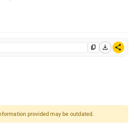
0 Mar, 2026
download
share
content_copy
 information provided may be outdated.