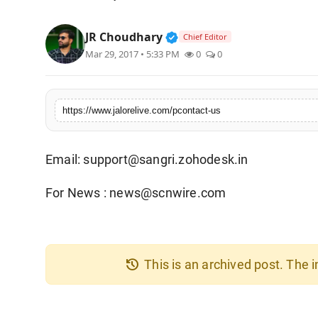
लाइफस्टाइल
Verified Public Figure • 3
JR Choudhary
Chief Editor
मनोरंजन
Mar 29, 2017 • 5:33 PM
0
0
तकनीक
https://www.jalorelive.com/pcontact-us
विशेष
बिज़नेस
Email: support@sangri.zohodesk.in
For News : news@scnwire.com
history
This is an archived post. The