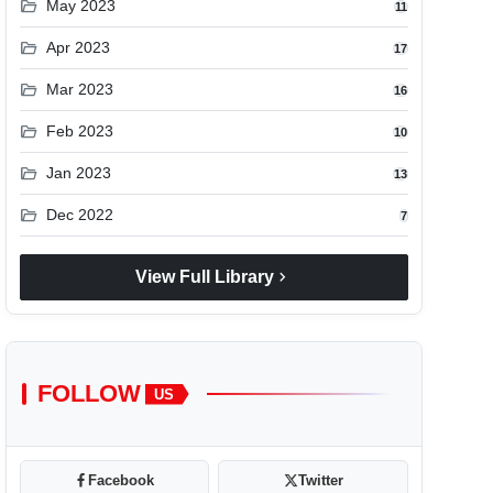
folder_open
May 2023
11
folder_open
Apr 2023
17
folder_open
Mar 2023
16
folder_open
Feb 2023
10
folder_open
Jan 2023
13
folder_open
Dec 2022
7
chevron_right
View Full Library
FOLLOW
US
Facebook
Twitter