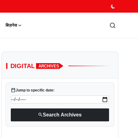
बिज़नेस
DIGITAL
ARCHIVES
calendar_today
Jump to specific date:
search
Search Archives