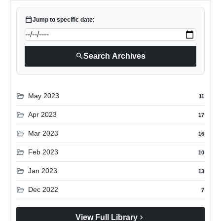
calendar_today
Jump to specific date:
search
Search Archives
folder_open
May 2023
11
folder_open
Apr 2023
17
folder_open
Mar 2023
16
folder_open
Feb 2023
10
folder_open
Jan 2023
13
folder_open
Dec 2022
7
chevron_right
View Full Library