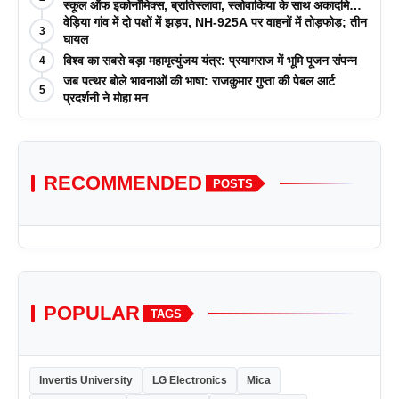
स्कूल ऑफ इकोनॉमिक्स, ब्रातिस्लावा, स्लोवाकिया के साथ अकादमिक
पत्रिकाओं में प्रकाशन रणनीतियों पर एक दिवसीय कार्यशाला का
वेड़िया गांव में दो पक्षों में झड़प, NH-925A पर वाहनों में तोड़फोड़; तीन
3
आयोजन किया
घायल
विश्व का सबसे बड़ा महामृत्युंजय यंत्र: प्रयागराज में भूमि पूजन संपन्न
4
जब पत्थर बोले भावनाओं की भाषा: राजकुमार गुप्ता की पेबल आर्ट
5
प्रदर्शनी ने मोहा मन
RECOMMENDED
POSTS
POPULAR
TAGS
Invertis University
LG Electronics
Mica