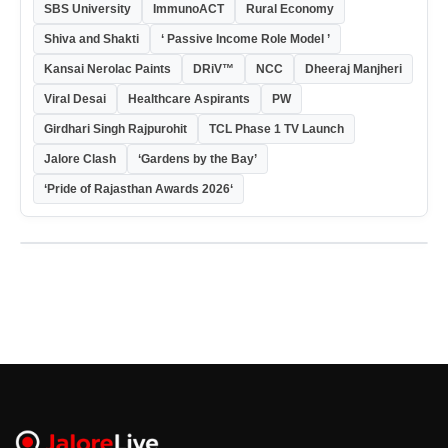
SBS University
ImmunoACT
Rural Economy
Shiva and Shakti
‘ Passive Income Role Model ’
Kansai Nerolac Paints
DRiV™
NCC
Dheeraj Manjheri
Viral Desai
Healthcare Aspirants
PW
Girdhari Singh Rajpurohit
TCL Phase 1 TV Launch
Jalore Clash
‘Gardens by the Bay’
‘Pride of Rajasthan Awards 2026‘