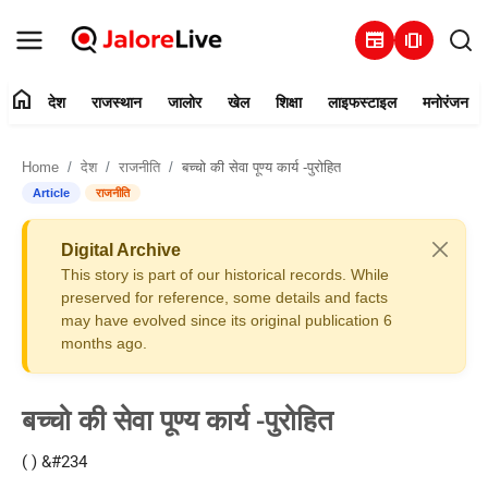
newspaper
amp_stories
home
देश
राजस्थान
जालोर
खेल
शिक्षा
लाइफस्टाइल
मनोरंजन
हमारे बारे में
Home
देश
राजनीति
बच्चो की सेवा पूण्य कार्य -पुरोहित
संपर्क करें
Article
राजनीति
देश
Digital Archive
This story is part of our historical records. While
राजस्थान
preserved for reference, some details and facts
may have evolved since its original publication 6
months ago.
जालोर
खेल
बच्चो की सेवा पूण्य कार्य -पुरोहित
शिक्षा
( ) &#234