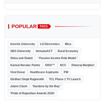
POPULAR
TAGS
Invertis University
LG Electronics
Mica
SBS University
ImmunoACT
Rural Economy
Shiva and Shakti
‘ Passive Income Role Model ’
Kansai Nerolac Paints
DRiV™
NCC
Dheeraj Manjheri
Viral Desai
Healthcare Aspirants
PW
Girdhari Singh Rajpurohit
TCL Phase 1 TV Launch
Jalore Clash
‘Gardens by the Bay’
‘Pride of Rajasthan Awards 2026‘