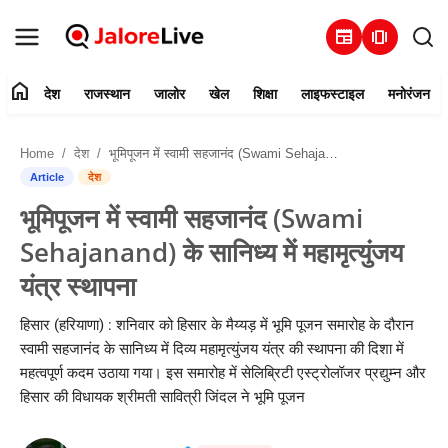
newspaper
amp_stories
home
देश
राजस्थान
जालोर
खेल
शिक्षा
लाइफस्टाइल
मनोरंजन
हमारे बारे में
Home
देश
भूमिपूजन में स्वामी सहजानंद (Swami Sehajanand) के सानिध्य में महामृत्युंजय यंत्र स्थापना
संपर्क करें
Article
देश
भूमिपूजन में स्वामी सहजानंद (Swami
देश
Sehajanand) के सानिध्य में महामृत्युंजय
राजस्थान
यंत्र स्थापना
जालोर
हिसार (हरियाणा) : शनिवार को हिसार के मैय्यड़ में भूमि पूजन समारोह के दौरान
स्वामी सहजानंद के सानिध्य में दिव्य महामृत्युंजय यंत्र की स्थापना की दिशा में
खेल
महत्वपूर्ण कदम उठाया गया। इस समारोह में सेलिब्रिटी एस्ट्रोलॉजर प्रद्युम्न और
हिसार की विधायक श्रीमती सावित्री जिंदल ने भूमि पूजन
शिक्षा