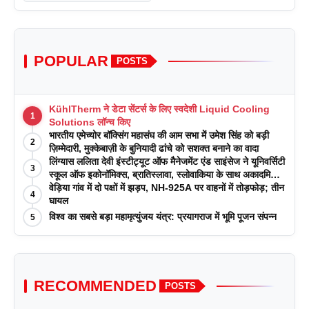
POPULAR
POSTS
KühlTherm ने डेटा सेंटर्स के लिए स्वदेशी Liquid Cooling
1
Solutions लॉन्च किए
भारतीय एमेच्योर बॉक्सिंग महासंघ की आम सभा में उमेश सिंह को बड़ी
2
ज़िम्मेदारी, मुक्केबाज़ी के बुनियादी ढांचे को सशक्त बनाने का वादा
लिंग्यास ललिता देवी इंस्टीट्यूट ऑफ मैनेजमेंट एंड साइंसेज ने यूनिवर्सिटी
3
स्कूल ऑफ इकोनॉमिक्स, ब्रातिस्लावा, स्लोवाकिया के साथ अकादमिक
पत्रिकाओं में प्रकाशन रणनीतियों पर एक दिवसीय कार्यशाला का
वेड़िया गांव में दो पक्षों में झड़प, NH-925A पर वाहनों में तोड़फोड़; तीन
4
आयोजन किया
घायल
विश्व का सबसे बड़ा महामृत्युंजय यंत्र: प्रयागराज में भूमि पूजन संपन्न
5
RECOMMENDED
POSTS