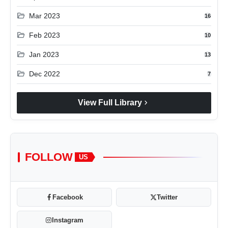
folder_open
Mar 2023
16
folder_open
Feb 2023
10
folder_open
Jan 2023
13
folder_open
Dec 2022
7
chevron_right
View Full Library
FOLLOW
US
Facebook
Twitter
Instagram