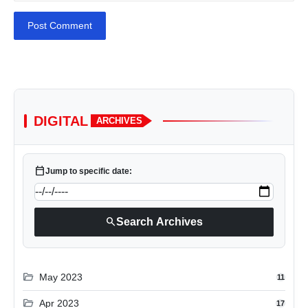
Post Comment
DIGITAL
ARCHIVES
calendar_today
Jump to specific date:
search
Search Archives
folder_open
May 2023
11
folder_open
Apr 2023
17