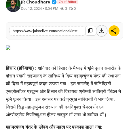
Verified Public Figure • 30 Mar, 2
JR Choudhary
Chief Editor
लाइफस्टाइल
Dec 12, 2024 • 3:54 PM
3
0
मनोरंजन
download
share
content_copy
https://www.jalorelive.com/national/installation-of-mahamrityunjaya-yantra
तकनीक
विशेष
बिज़नेस
हिसार (हरियाणा)
:
शनिवार को हिसार के मैय्यड़ में भूमि पूजन समारोह के
दौरान स्वामी सहजानंद के सानिध्य में दिव्य महामृत्युंजय यंत्र की स्थापना
की दिशा में महत्वपूर्ण कदम उठाया गया। इस समारोह में सेलिब्रिटी
एस्ट्रोलॉजर प्रद्युम्न और हिसार की विधायक श्रीमती सावित्री जिंदल ने
भूमि पूजन किया। इस अवसर पर कई प्रमुख व्यक्तित्वों ने भाग लिया,
जिसमें सिद्ध महामृत्युंजय संस्थान की नवनियुक्त चेयरपर्सन एवं
अंतर्राष्ट्रीय स्पिरिच्युअल हीलर सदगुरु माँ ऊषा भी शामिल थीं।
महामृत्युंजय यंत्र के उद्देश्य और महत्व पर प्रकाश डाला गया: