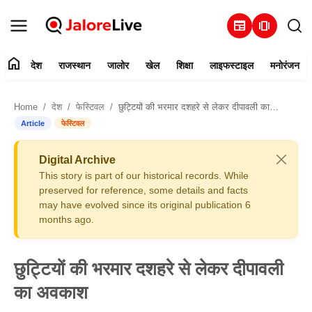
newspaper
amp_stories
home
देश
राजस्थान
जालोर
खेल
शिक्षा
लाइफस्टाइल
मनोरंजन
हमारे बारे में
Home
देश
फेस्टिवल
छुट्टियों की भरमार दशहरे से लेकर दीपावली का अवकाश
संपर्क करें
Article
फेस्टिवल
देश
Digital Archive
This story is part of our historical records. While
राजस्थान
preserved for reference, some details and facts
may have evolved since its original publication 6
months ago.
जालोर
खेल
छुट्टियों की भरमार दशहरे से लेकर दीपावली
का अवकाश
शिक्षा