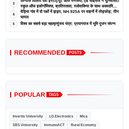
लिंग्यास ललिता देवी इंस्टीट्यूट ऑफ मैनेजमेंट एंड साइंसेज ने यूनिवर्सिटी
3
स्कूल ऑफ इकोनॉमिक्स, ब्रातिस्लावा, स्लोवाकिया के साथ अकादमिक
पत्रिकाओं में प्रकाशन रणनीतियों पर एक दिवसीय कार्यशाला का
वेड़िया गांव में दो पक्षों में झड़प, NH-925A पर वाहनों में तोड़फोड़; तीन
4
आयोजन किया
घायल
विश्व का सबसे बड़ा महामृत्युंजय यंत्र: प्रयागराज में भूमि पूजन संपन्न
5
RECOMMENDED
POSTS
POPULAR
TAGS
Invertis University
LG Electronics
Mica
SBS University
ImmunoACT
Rural Economy