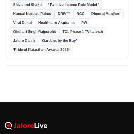
Shiva and Shakti
‘ Passive Income Role Model ’
Kansai Nerolac Paints
DRiV™
NCC
Dheeraj Manjheri
Viral Desai
Healthcare Aspirants
PW
Girdhari Singh Rajpurohit
TCL Phase 1 TV Launch
Jalore Clash
‘Gardens by the Bay’
‘Pride of Rajasthan Awards 2026‘