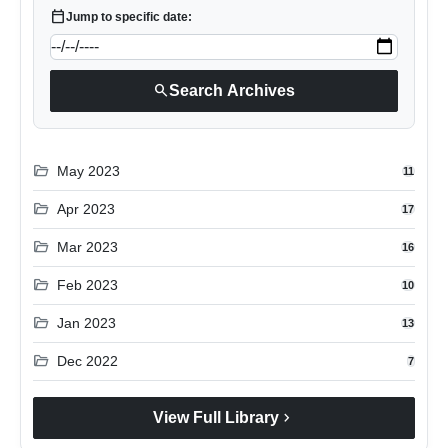
calendar_today
Jump to specific date:
search
Search Archives
folder_open
May 2023
11
folder_open
Apr 2023
17
folder_open
Mar 2023
16
folder_open
Feb 2023
10
folder_open
Jan 2023
13
folder_open
Dec 2022
7
chevron_right
View Full Library