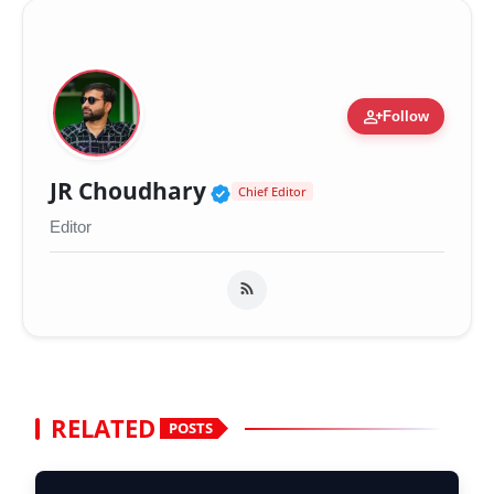
person_add
Follow
Verified Public Figure 
JR Choudhary
Chief Editor
Editor
RELATED
POSTS