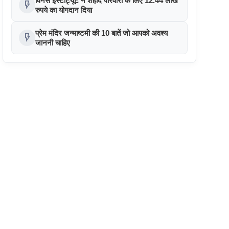
विनर्स इंस्टीट्यूट ने शहीद परिवारों के लिए 12.44 लाख
flash_on
रुपये का योगदान दिया
प्रेम मंदिर जन्माष्टमी की 10 बातें जो आपको अवश्य
flash_on
जाननी चाहिए