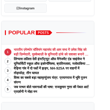
Instagram
POPULAR
POSTS
भारतीय एमेच्योर बॉक्सिंग महासंघ की आम सभा में उमेश सिंह को
1
बड़ी ज़िम्मेदारी, मुक्केबाज़ी के बुनियादी ढांचे को सशक्त बनाने का
वादा
लिंग्यास ललिता देवी इंस्टीट्यूट ऑफ मैनेजमेंट एंड साइंसेज ने
2
यूनिवर्सिटी स्कूल ऑफ इकोनॉमिक्स, ब्रातिस्लावा, स्लोवाकिया के
साथ अकादमिक पत्रिकाओं में प्रकाशन रणनीतियों पर एक
वेड़िया गांव में दो पक्षों में झड़प, NH-925A पर वाहनों में
3
दिवसीय कार्यशाला का आयोजन किया
तोड़फोड़; तीन घायल
विश्व का सबसे बड़ा महामृत्युंजय यंत्र: प्रयागराज में भूमि पूजन
4
संपन्न
जब पत्थर बोले भावनाओं की भाषा: राजकुमार गुप्ता की पेबल आर्ट
5
प्रदर्शनी ने मोहा मन