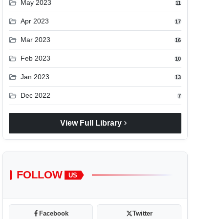
folder_open
May 2023
11
folder_open
Apr 2023
17
folder_open
Mar 2023
16
folder_open
Feb 2023
10
folder_open
Jan 2023
13
folder_open
Dec 2022
7
chevron_right
View Full Library
FOLLOW
US
Facebook
Twitter