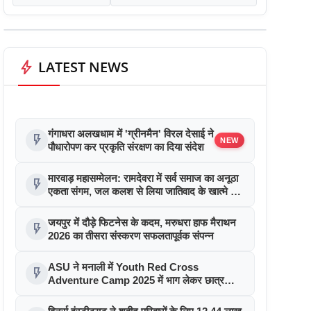
bolt
LATEST NEWS
गंगाधरा अलखधाम में 'ग्रीनमैन' विरल देसाई ने
flash_on
NEW
पौधारोपण कर प्रकृति संरक्षण का दिया संदेश
मारवाड़ महासम्मेलन: रामदेवरा में सर्व समाज का अनूठा
flash_on
एकता संगम, जल कलश से लिया जातिवाद के खात्मे का
संकल्प
जयपुर में दौड़े फिटनेस के कदम, मरुधरा हाफ मैराथन
flash_on
2026 का तीसरा संस्करण सफलतापूर्वक संपन्न
ASU ने मनाली में Youth Red Cross
flash_on
Adventure Camp 2025 में भाग लेकर छात्र
नेतृत्व को दी नई उड़ान