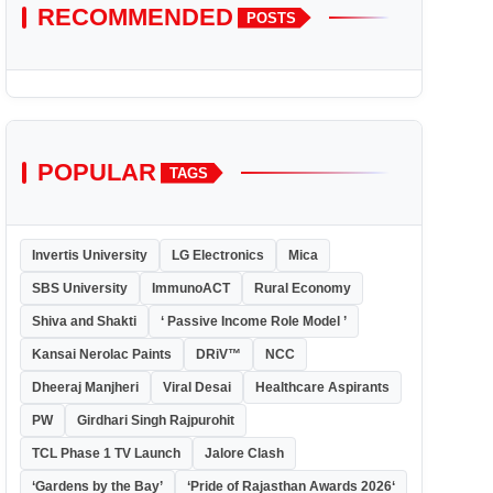
RECOMMENDED
POSTS
POPULAR
TAGS
Invertis University
LG Electronics
Mica
SBS University
ImmunoACT
Rural Economy
Shiva and Shakti
‘ Passive Income Role Model ’
Kansai Nerolac Paints
DRiV™
NCC
Dheeraj Manjheri
Viral Desai
Healthcare Aspirants
PW
Girdhari Singh Rajpurohit
TCL Phase 1 TV Launch
Jalore Clash
‘Gardens by the Bay’
‘Pride of Rajasthan Awards 2026‘