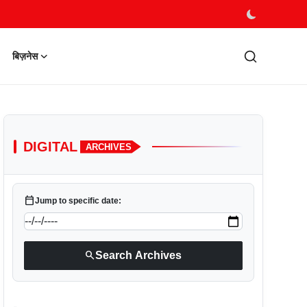
बिज़नेस
DIGITAL
ARCHIVES
calendar_today
Jump to specific date:
search
Search Archives