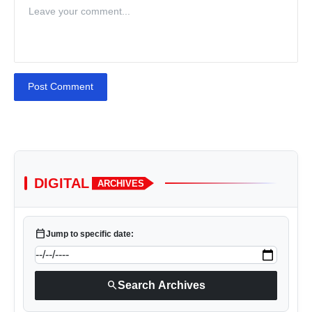
Post Comment
DIGITAL
ARCHIVES
calendar_today
Jump to specific date:
search
Search Archives