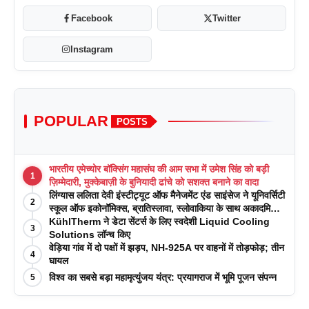
Facebook
Twitter
Instagram
POPULAR
POSTS
भारतीय एमेच्योर बॉक्सिंग महासंघ की आम सभा में उमेश सिंह को बड़ी
1
ज़िम्मेदारी, मुक्केबाज़ी के बुनियादी ढांचे को सशक्त बनाने का वादा
लिंग्यास ललिता देवी इंस्टीट्यूट ऑफ मैनेजमेंट एंड साइंसेज ने यूनिवर्सिटी
2
स्कूल ऑफ इकोनॉमिक्स, ब्रातिस्लावा, स्लोवाकिया के साथ अकादमिक
पत्रिकाओं में प्रकाशन रणनीतियों पर एक दिवसीय कार्यशाला का
KühlTherm ने डेटा सेंटर्स के लिए स्वदेशी Liquid Cooling
3
आयोजन किया
Solutions लॉन्च किए
वेड़िया गांव में दो पक्षों में झड़प, NH-925A पर वाहनों में तोड़फोड़; तीन
4
घायल
विश्व का सबसे बड़ा महामृत्युंजय यंत्र: प्रयागराज में भूमि पूजन संपन्न
5