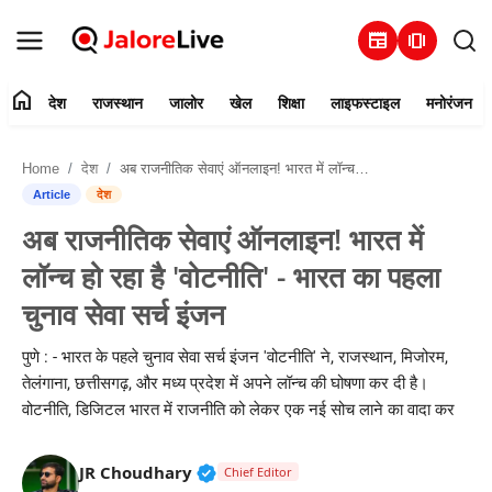
newspaper
amp_stories
home
देश
राजस्थान
जालोर
खेल
शिक्षा
लाइफस्टाइल
मनोरंजन
हमारे बारे में
Home
देश
अब राजनीतिक सेवाएं ऑनलाइन! भारत में लॉन्च हो रहा है 'वोटनीति' - भारत का पहला चुनाव सेवा सर्च इंजन
संपर्क करें
Article
देश
अब राजनीतिक सेवाएं ऑनलाइन! भारत में
देश
लॉन्च हो रहा है 'वोटनीति' - भारत का पहला
राजस्थान
चुनाव सेवा सर्च इंजन
जालोर
पुणे : - भारत के पहले चुनाव सेवा सर्च इंजन 'वोटनीति' ने, राजस्थान, मिजोरम,
तेलंगाना, छत्तीसगढ़, और मध्य प्रदेश में अपने लॉन्च की घोषणा कर दी है।
खेल
वोटनीति, डिजिटल भारत में राजनीति को लेकर एक नई सोच लाने का वादा कर
शिक्षा
Verified Public Figure • 30 Mar, 2
JR Choudhary
Chief Editor