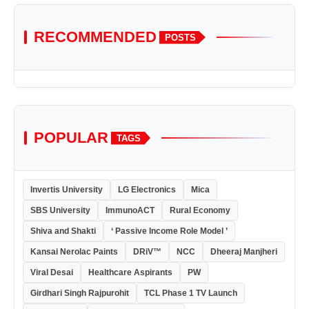
RECOMMENDED
POSTS
POPULAR
TAGS
Invertis University
LG Electronics
Mica
SBS University
ImmunoACT
Rural Economy
Shiva and Shakti
‘ Passive Income Role Model ’
Kansai Nerolac Paints
DRiV™
NCC
Dheeraj Manjheri
Viral Desai
Healthcare Aspirants
PW
Girdhari Singh Rajpurohit
TCL Phase 1 TV Launch