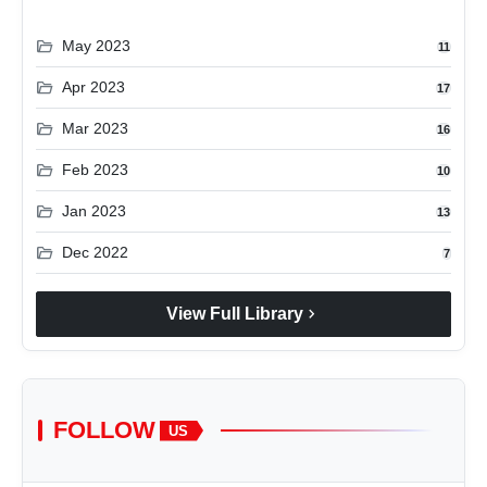
folder_open
May 2023
11
folder_open
Apr 2023
17
folder_open
Mar 2023
16
folder_open
Feb 2023
10
folder_open
Jan 2023
13
folder_open
Dec 2022
7
chevron_right
View Full Library
FOLLOW
US