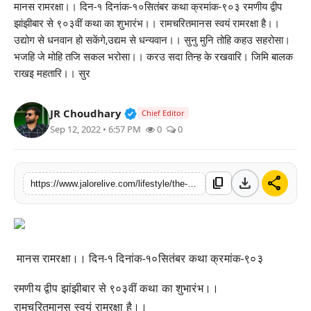
मानस रामरक्षा।। दिन-१ दिनांक-१०सितंबर कथा क्रमांक-९०३ रमणीय द्वीप
लाइफस्टाइल
झांझीबार से ९०३वीं कथा का शुभारंभ।। रामचरितमानस स्वयं रामरक्षा है।।
उद्योग से धनवान हो सकेंगे,उद्यम से धन्यवान।। सुनु मुनि तोहि कहउ सहरोसा।
मनोरंजन
भजहि जे मोहि तजि सकल भरोसा।। करउ सदा तिन्ह के रखवारि। जिमि बालक
राखइ महतारि।। सुर
तकनीक
Verified Public Figure • 30 Mar, 2
JR Choudhary
Chief Editor
विशेष
Sep 12, 2022 • 6:57 PM
0
0
बिज़नेस
download
share
content_copy
https://www.jalorelive.com/lifestyle/the-903rd-story-begins-from-delightful
मानस रामरक्षा।। दिन-१ दिनांक-१०सितंबर कथा क्रमांक-९०३
रमणीय द्वीप झांझीबार से ९०३वीं कथा का शुभारंभ।।
रामचरितमानस स्वयं रामरक्षा है।।