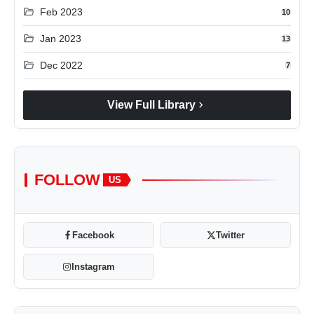
folder_open
Feb 2023
10
folder_open
Jan 2023
13
folder_open
Dec 2022
7
chevron_right
View Full Library
FOLLOW
US
Facebook
Twitter
Instagram