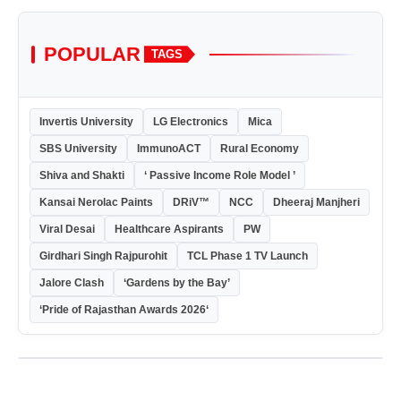
POPULAR
TAGS
Invertis University
LG Electronics
Mica
SBS University
ImmunoACT
Rural Economy
Shiva and Shakti
‘ Passive Income Role Model ’
Kansai Nerolac Paints
DRiV™
NCC
Dheeraj Manjheri
Viral Desai
Healthcare Aspirants
PW
Girdhari Singh Rajpurohit
TCL Phase 1 TV Launch
Jalore Clash
‘Gardens by the Bay’
‘Pride of Rajasthan Awards 2026‘