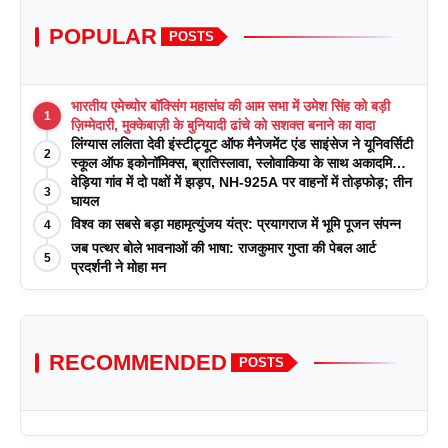
POPULAR
POSTS
भारतीय एमेच्योर बॉक्सिंग महासंघ की आम सभा में उमेश सिंह को बड़ी
1
ज़िम्मेदारी, मुक्केबाज़ी के बुनियादी ढांचे को सशक्त बनाने का वादा
लिंग्यास ललिता देवी इंस्टीट्यूट ऑफ मैनेजमेंट एंड साइंसेज ने यूनिवर्सिटी
2
स्कूल ऑफ इकोनॉमिक्स, ब्रातिस्लावा, स्लोवाकिया के साथ अकादमिक
पत्रिकाओं में प्रकाशन रणनीतियों पर एक दिवसीय कार्यशाला का
वेड़िया गांव में दो पक्षों में झड़प, NH-925A पर वाहनों में तोड़फोड़; तीन
3
आयोजन किया
घायल
विश्व का सबसे बड़ा महामृत्युंजय यंत्र: प्रयागराज में भूमि पूजन संपन्न
4
जब पत्थर बोले भावनाओं की भाषा: राजकुमार गुप्ता की पेबल आर्ट
5
प्रदर्शनी ने मोहा मन
RECOMMENDED
POSTS