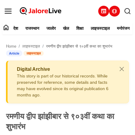
newspaper
amp_stories
home
देश
राजस्थान
जालोर
खेल
शिक्षा
लाइफस्टाइल
मनोरंजन
हमारे बारे में
Home
लाइफस्टाइल
रमणीय द्वीप झांझीबार से ९०३वीं कथा का शुभारंभ
संपर्क करें
Article
लाइफस्टाइल
देश
Digital Archive
This story is part of our historical records. While
राजस्थान
preserved for reference, some details and facts
may have evolved since its original publication 6
months ago.
जालोर
खेल
रमणीय द्वीप झांझीबार से ९०३वीं कथा का
शुभारंभ
शिक्षा