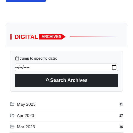
DIGITAL
ARCHIVES
calendar_today
Jump to specific date:
search
Search Archives
folder_open
May 2023
11
folder_open
Apr 2023
17
folder_open
Mar 2023
16