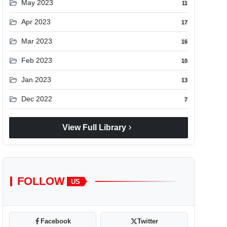
folder_open
May 2023
11
folder_open
Apr 2023
17
folder_open
Mar 2023
16
folder_open
Feb 2023
10
folder_open
Jan 2023
13
folder_open
Dec 2022
7
chevron_right
View Full Library
FOLLOW
US
Facebook
Twitter