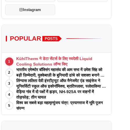
Instagram
POPULAR
POSTS
KühlTherm ने डेटा सेंटर्स के लिए स्वदेशी Liquid
1
Cooling Solutions लॉन्च किए
भारतीय एमेच्योर बॉक्सिंग महासंघ की आम सभा में उमेश सिंह को
2
बड़ी ज़िम्मेदारी, मुक्केबाज़ी के बुनियादी ढांचे को सशक्त बनाने का
वादा
लिंग्यास ललिता देवी इंस्टीट्यूट ऑफ मैनेजमेंट एंड साइंसेज ने
3
यूनिवर्सिटी स्कूल ऑफ इकोनॉमिक्स, ब्रातिस्लावा, स्लोवाकिया के
साथ अकादमिक पत्रिकाओं में प्रकाशन रणनीतियों पर एक
वेड़िया गांव में दो पक्षों में झड़प, NH-925A पर वाहनों में
4
दिवसीय कार्यशाला का आयोजन किया
तोड़फोड़; तीन घायल
विश्व का सबसे बड़ा महामृत्युंजय यंत्र: प्रयागराज में भूमि पूजन
5
संपन्न