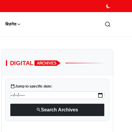
बिज़नेस
DIGITAL
ARCHIVES
calendar_today
Jump to specific date:
search
Search Archives