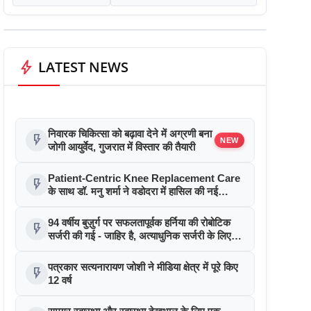
bolt
LATEST NEWS
निवारक चिकित्सा को बढ़ावा देने में अग्रणी बना
flash_on
NEW
जोगी आयुर्वेद, गुजरात में विस्तार की तैयारी
Patient-Centric Knee Replacement Care
flash_on
के साथ डॉ. मनु शर्मा ने वडोदरा में हासिल की नई
उपलब्धि
94 वर्षीय बुज़ुर्ग पर सफलतापूर्वक हर्निया की रोबोटिक
flash_on
सर्जरी की गई - जाहिर है, अत्याधुनिक सर्जरी के लिए
उम्र की कोई सीमा नहीं
पत्रकार सत्यनारायण जोशी ने मीडिया क्षेत्र में पूरे किए
flash_on
12 वर्ष