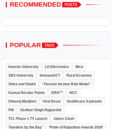
RECOMMENDED
POSTS
POPULAR
TAGS
Invertis University
LG Electronics
Mica
SBS University
ImmunoACT
Rural Economy
Shiva and Shakti
‘ Passive Income Role Model ’
Kansai Nerolac Paints
DRiV™
NCC
Dheeraj Manjheri
Viral Desai
Healthcare Aspirants
PW
Girdhari Singh Rajpurohit
TCL Phase 1 TV Launch
Jalore Clash
‘Gardens by the Bay’
‘Pride of Rajasthan Awards 2026‘