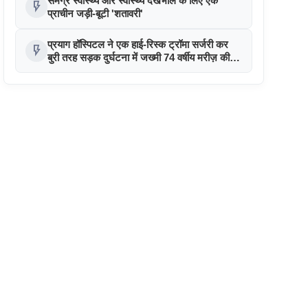
समग्र स्वास्थ्य और स्वास्थ्य देखभाल के लिए एक
flash_on
प्राचीन जड़ी-बूटी 'शतावरी'
प्रयाग हॉस्पिटल ने एक हाई-रिस्क ट्रॉमा सर्जरी कर
flash_on
बुरी तरह सड़क दुर्घटना में जख्मी 74 वर्षीय मरीज़ की
जान बचाई