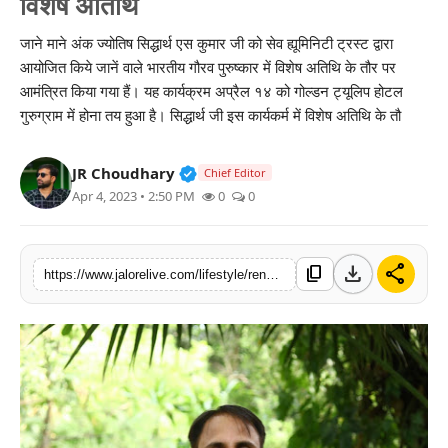
विशेष अतिथि
लाइफस्टाइल
जाने माने अंक ज्योतिष सिद्धार्थ एस कुमार जी को सेव ह्यूमिनिटी ट्रस्ट द्वारा
आयोजित किये जानें वाले भारतीय गौरव पुरुष्कार में विशेष अतिथि के तौर पर
मनोरंजन
आमंत्रित किया गया हैं। यह कार्यक्रम अप्रैल १४ को गोल्डन ट्यूलिप होटल
गुरुग्राम में होना तय हुआ है। सिद्धार्थ जी इस कार्यकर्म में विशेष अतिथि के तौ
तकनीक
विशेष
Verified Public Figure • 30 Mar, 2
JR Choudhary
Chief Editor
Apr 4, 2023 • 2:50 PM
0
0
बिज़नेस
download
share
content_copy
https://www.jalorelive.com/lifestyle/renowned-numerologist-siddharth-s-kumar