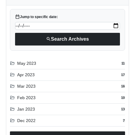
calendar_today
Jump to specific date:
search
Search Archives
folder_open
May 2023
11
folder_open
Apr 2023
17
folder_open
Mar 2023
16
folder_open
Feb 2023
10
folder_open
Jan 2023
13
folder_open
Dec 2022
7