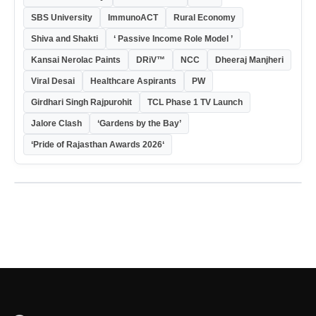
SBS University
ImmunoACT
Rural Economy
Shiva and Shakti
‘ Passive Income Role Model ’
Kansai Nerolac Paints
DRiV™
NCC
Dheeraj Manjheri
Viral Desai
Healthcare Aspirants
PW
Girdhari Singh Rajpurohit
TCL Phase 1 TV Launch
Jalore Clash
‘Gardens by the Bay’
‘Pride of Rajasthan Awards 2026‘