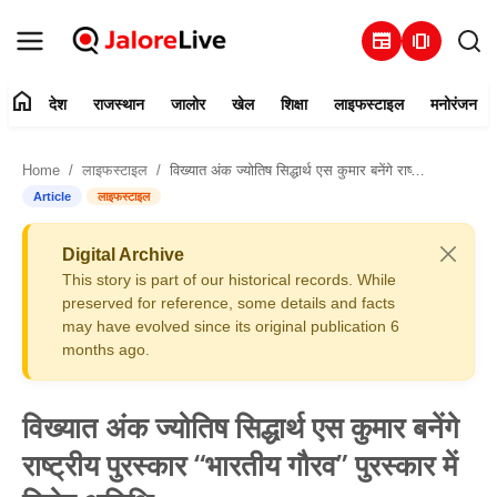
newspaper
amp_stories
home
देश
राजस्थान
जालोर
खेल
शिक्षा
लाइफस्टाइल
मनोरंजन
हमारे बारे में
Home
लाइफस्टाइल
विख्यात अंक ज्योतिष सिद्धार्थ एस कुमार बनेंगे राष्ट्रीय पुरस्कार “भारतीय गौरव” पुरस्कार में विशेष अतिथि
संपर्क करें
Article
लाइफस्टाइल
देश
Digital Archive
This story is part of our historical records. While
राजस्थान
preserved for reference, some details and facts
may have evolved since its original publication 6
months ago.
जालोर
खेल
विख्यात अंक ज्योतिष सिद्धार्थ एस कुमार बनेंगे
राष्ट्रीय पुरस्कार “भारतीय गौरव” पुरस्कार में
शिक्षा