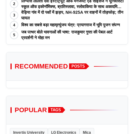
लिंग्यास ललिता देवी इंस्टीट्यूट ऑफ मैनेजमेंट एंड साइंसेज ने यूनिवर्सिटी
2
स्कूल ऑफ इकोनॉमिक्स, ब्रातिस्लावा, स्लोवाकिया के साथ अकादमिक
पत्रिकाओं में प्रकाशन रणनीतियों पर एक दिवसीय कार्यशाला का
वेड़िया गांव में दो पक्षों में झड़प, NH-925A पर वाहनों में तोड़फोड़; तीन
3
आयोजन किया
घायल
विश्व का सबसे बड़ा महामृत्युंजय यंत्र: प्रयागराज में भूमि पूजन संपन्न
4
जब पत्थर बोले भावनाओं की भाषा: राजकुमार गुप्ता की पेबल आर्ट
5
प्रदर्शनी ने मोहा मन
RECOMMENDED
POSTS
POPULAR
TAGS
Invertis University
LG Electronics
Mica