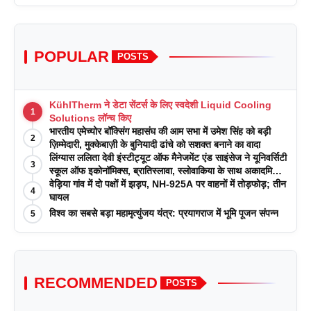
POPULAR
POSTS
KühlTherm ने डेटा सेंटर्स के लिए स्वदेशी Liquid Cooling
1
Solutions लॉन्च किए
भारतीय एमेच्योर बॉक्सिंग महासंघ की आम सभा में उमेश सिंह को बड़ी
2
ज़िम्मेदारी, मुक्केबाज़ी के बुनियादी ढांचे को सशक्त बनाने का वादा
लिंग्यास ललिता देवी इंस्टीट्यूट ऑफ मैनेजमेंट एंड साइंसेज ने यूनिवर्सिटी
3
स्कूल ऑफ इकोनॉमिक्स, ब्रातिस्लावा, स्लोवाकिया के साथ अकादमिक
पत्रिकाओं में प्रकाशन रणनीतियों पर एक दिवसीय कार्यशाला का
वेड़िया गांव में दो पक्षों में झड़प, NH-925A पर वाहनों में तोड़फोड़; तीन
4
आयोजन किया
घायल
विश्व का सबसे बड़ा महामृत्युंजय यंत्र: प्रयागराज में भूमि पूजन संपन्न
5
RECOMMENDED
POSTS