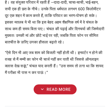
है।
वह
संयुक्त
परिवार
में
रहती
हैं
—
दादा
-
दादी
,
चाचा
-
चाची
,
भाई
-
बहन
,
सभी
एक
ही
छत
के
नीचे।
उनके
पिता
धर्मपाल
लगभग
600
किलोमीटर
दूर
एक
शहर
में
काम
करते
हैं
,
ताकि
परिवार
का
भरण
-
पोषण
हो
सके।
इसका
मतलब
ये
भी
था
कि
इस
बेहद
अहम
शैक्षणिक
वर्ष
में
वे
चंचल
के
साथ
कम
ही
समय
बिता
पाए।
चंचल
की
पढ़ाई
और
दिनचर्या
की
जिम्मेदारी
मुख्यतः
उनकी
मां
और
छोटे
भाई
पर
रही
,
जबकि
पिता
फोन
पर
सीमित
बातचीत
के
ज़रिए
उनका
हौसला
बढ़ाते
रहे।
“
ऐसे
दिन
भी
आए
जब
शाम
को
बिजली
नहीं
होती
थी।
इनवर्टर
न
होने
की
वजह
से
मैं
मम्मी
का
फोन
भी
चार्ज
नहीं
कर
पाती
थी
जिससे
ऑनलाइन
क्लास
देख
सकूं
,”
चंचल
याद
करती
हैं।
“
उस
समय
तो
लगा
था
कि
शायद
मैं
परीक्षा
भी
पास
न
कर
पाऊं।
”
expand_more
READ MORE