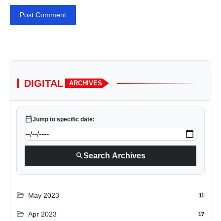
Post Comment
DIGITAL
ARCHIVES
calendar_today
Jump to specific date:
search
Search Archives
folder_open
May 2023
11
folder_open
Apr 2023
17