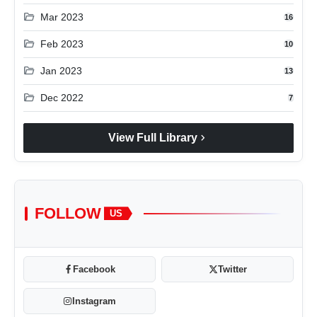
folder_open
Mar 2023
16
folder_open
Feb 2023
10
folder_open
Jan 2023
13
folder_open
Dec 2022
7
chevron_right
View Full Library
FOLLOW
US
Facebook
Twitter
Instagram