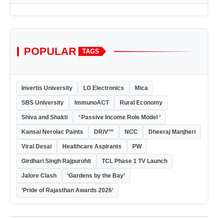
POPULAR
TAGS
Invertis University
LG Electronics
Mica
SBS University
ImmunoACT
Rural Economy
Shiva and Shakti
‘ Passive Income Role Model ’
Kansai Nerolac Paints
DRiV™
NCC
Dheeraj Manjheri
Viral Desai
Healthcare Aspirants
PW
Girdhari Singh Rajpurohit
TCL Phase 1 TV Launch
Jalore Clash
‘Gardens by the Bay’
‘Pride of Rajasthan Awards 2026‘