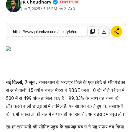
Verified Public Figure • 30 Mar, 2
JR Choudhary
Chief Editor
लाइफस्टाइल
Jun 7, 2025 • 6:16 PM
2
0
मनोरंजन
download
share
content_copy
https://www.jalorelive.com/lifestyle/no-electricity-no-coaching-yet-chanchal
तकनीक
विशेष
बिज़नेस
नई
दिल्ली
, 7
जून
:
राजस्थान
के
भरतपुर
ज़िले
के
एक
छोटे
से
गाँव
पंडेका
से
आने
वाली
15
वर्षीय
चंचल
मेहरा
ने
RBSE
कक्षा
10
की
बोर्ड
परीक्षा
में
500
में
से
499
अंक
हासिल
किए
हैं।
99.83%
के
साथ
वह
राज्य
की
टॉप
करने
वाली
छात्राओं
में
शामिल
हैं
,
यह
साबित
करते
हुए
कि
संसाधनों
की
कमी
सफलता
की
राह
में
बाधा
नहीं
बन
सकती
,
अगर
इरादे
मजबूत
हों।
साधन
-
संसाधनों
की
सीमित
पहुंच
के
बावजूद
चंचल
ने
यह
सफर
तय
किया