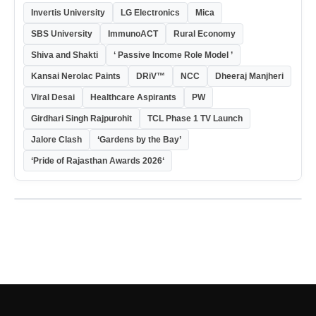
Invertis University
LG Electronics
Mica
SBS University
ImmunoACT
Rural Economy
Shiva and Shakti
‘ Passive Income Role Model ’
Kansai Nerolac Paints
DRiV™
NCC
Dheeraj Manjheri
Viral Desai
Healthcare Aspirants
PW
Girdhari Singh Rajpurohit
TCL Phase 1 TV Launch
Jalore Clash
‘Gardens by the Bay’
‘Pride of Rajasthan Awards 2026‘