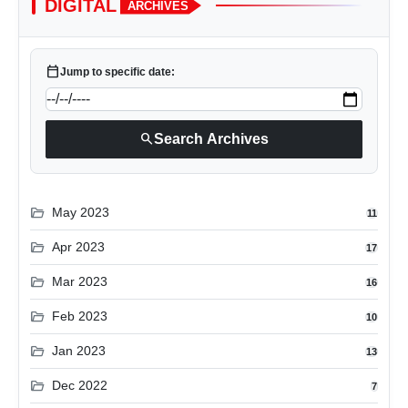
DIGITAL
ARCHIVES
calendar_today
Jump to specific date:
search
Search Archives
folder_open
May 2023
11
folder_open
Apr 2023
17
folder_open
Mar 2023
16
folder_open
Feb 2023
10
folder_open
Jan 2023
13
folder_open
Dec 2022
7