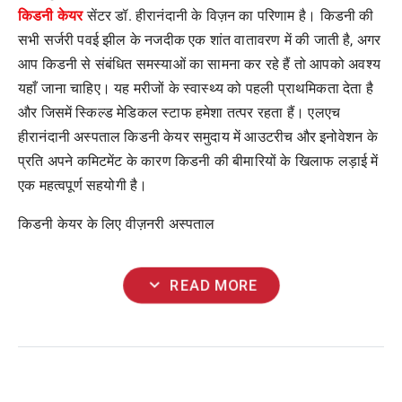
किडनी
केयर
सेंटर
डॉ
.
हीरानंदानी
के
विज़न
का
परिणाम
है।
किडनी
की
सभी
सर्जरी
पवई
झील
के
नजदीक
एक
शांत
वातावरण
में
की
जाती
है
,
अगर
आप
किडनी
से
संबंधित
समस्याओं
का
सामना
कर
रहे
हैं
तो
आपको
अवश्य
यहाँ
जाना
चाहिए।
यह
मरीजों
के
स्वास्थ्य
को
पहली
प्राथमिकता
देता
है
और
जिसमें
स्किल्ड
मेडिकल
स्टाफ
हमेशा
तत्पर
रहता
हैं।
एलएच
हीरानंदानी
अस्पताल
किडनी
केयर
समुदाय
में
आउटरीच
और
इनोवेशन
के
प्रति
अपने
कमिटमेंट
के
कारण
किडनी
की
बीमारियों
के
खिलाफ
लड़ाई
में
एक
महत्वपूर्ण
सहयोगी
है।
किडनी
केयर
के
लिए
वीज़नरी
अस्पताल
expand_more
READ MORE