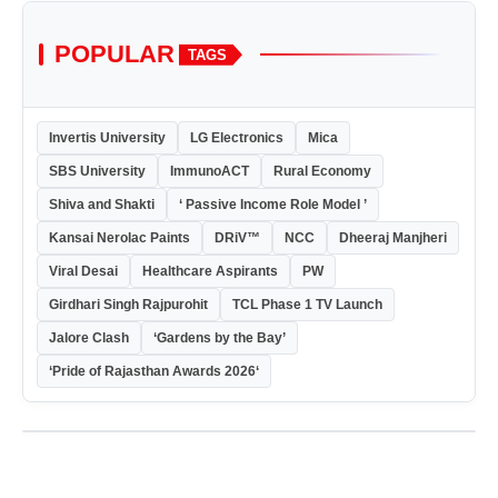
POPULAR
TAGS
Invertis University
LG Electronics
Mica
SBS University
ImmunoACT
Rural Economy
Shiva and Shakti
‘ Passive Income Role Model ’
Kansai Nerolac Paints
DRiV™
NCC
Dheeraj Manjheri
Viral Desai
Healthcare Aspirants
PW
Girdhari Singh Rajpurohit
TCL Phase 1 TV Launch
Jalore Clash
‘Gardens by the Bay’
‘Pride of Rajasthan Awards 2026‘