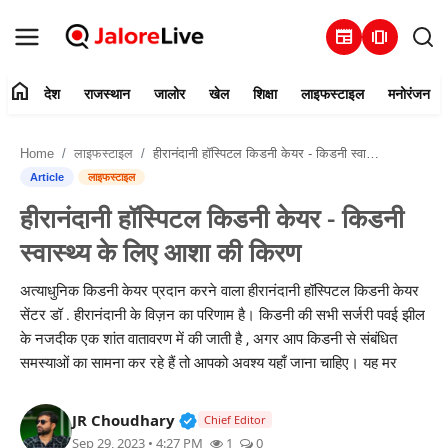
newspaper
amp_stories
home
देश
राजस्थान
जालोर
खेल
शिक्षा
लाइफस्टाइल
मनोरंजन
हमारे बारे में
Home
लाइफस्टाइल
हीरानंदानी हॉस्पिटल किडनी केयर - किडनी स्वास्थ्य के लिए आशा की किरण
संपर्क करें
Article
लाइफस्टाइल
हीरानंदानी हॉस्पिटल किडनी केयर - किडनी
देश
स्वास्थ्य के लिए आशा की किरण
राजस्थान
अत्याधुनिक किडनी केयर प्रदान करने वाला हीरानंदानी हॉस्पिटल किडनी केयर
सेंटर डॉ . हीरानंदानी के विज़न का परिणाम है। किडनी की सभी सर्जरी पवई झील
जालोर
के नजदीक एक शांत वातावरण में की जाती है , अगर आप किडनी से संबंधित
समस्याओं का सामना कर रहे हैं तो आपको अवश्य यहाँ जाना चाहिए। यह मर
खेल
Verified Public Figure • 30 Mar, 2
JR Choudhary
शिक्षा
Chief Editor
Sep 29, 2023 • 4:27 PM
1
0