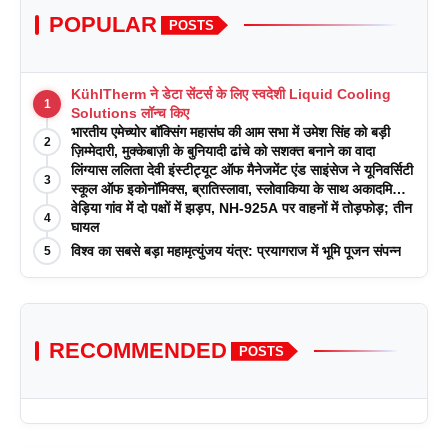
POPULAR
POSTS
KühlTherm ने डेटा सेंटर्स के लिए स्वदेशी Liquid Cooling
1
Solutions लॉन्च किए
भारतीय एमेच्योर बॉक्सिंग महासंघ की आम सभा में उमेश सिंह को बड़ी
2
ज़िम्मेदारी, मुक्केबाज़ी के बुनियादी ढांचे को सशक्त बनाने का वादा
लिंग्यास ललिता देवी इंस्टीट्यूट ऑफ मैनेजमेंट एंड साइंसेज ने यूनिवर्सिटी
3
स्कूल ऑफ इकोनॉमिक्स, ब्रातिस्लावा, स्लोवाकिया के साथ अकादमिक
पत्रिकाओं में प्रकाशन रणनीतियों पर एक दिवसीय कार्यशाला का
वेड़िया गांव में दो पक्षों में झड़प, NH-925A पर वाहनों में तोड़फोड़; तीन
4
आयोजन किया
घायल
विश्व का सबसे बड़ा महामृत्युंजय यंत्र: प्रयागराज में भूमि पूजन संपन्न
5
RECOMMENDED
POSTS