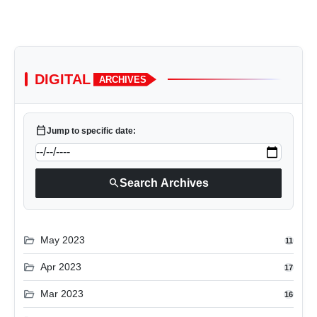
DIGITAL
ARCHIVES
calendar_today
Jump to specific date:
search
Search Archives
folder_open
May 2023
11
folder_open
Apr 2023
17
folder_open
Mar 2023
16