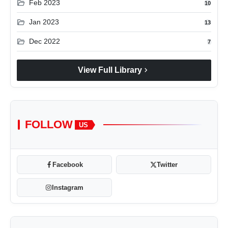
folder_open
Feb 2023
10
folder_open
Jan 2023
13
folder_open
Dec 2022
7
chevron_right
View Full Library
FOLLOW
US
Facebook
Twitter
Instagram