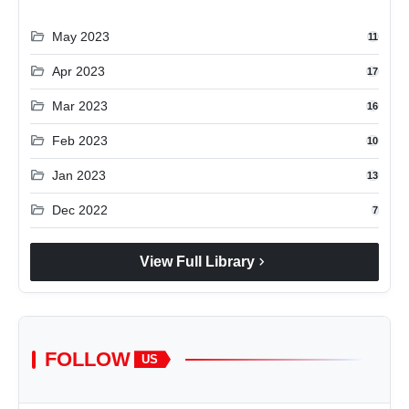
folder_open
May 2023
11
folder_open
Apr 2023
17
folder_open
Mar 2023
16
folder_open
Feb 2023
10
folder_open
Jan 2023
13
folder_open
Dec 2022
7
chevron_right
View Full Library
FOLLOW
US