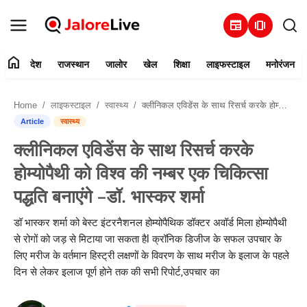
newspaper
amp_stories
home
देश
राजस्थान
जालोर
खेल
शिक्षा
लाइफस्टाइल
मनोरंजन
हमारे बारे में
Home
लाइफस्टाइल
स्वास्थ्य
क्लीनिकल एविडेंस के साथ रिसर्च करके होम्योपैथी को विश्व की नम्बर एक चिकित्सा पद्धति बनाएंगे –डॉ. भास्कर शर्मा
संपर्क करें
Article
स्वास्थ्य
क्लीनिकल एविडेंस के साथ रिसर्च करके
देश
होम्योपैथी को विश्व की नम्बर एक चिकित्सा
राजस्थान
पद्धति बनाएंगे –डॉ. भास्कर शर्मा
जालोर
डॉ भास्कर शर्मा को बेस्ट इंटरनैशनल होम्योपैथिक डॉक्टर अवॉर्ड मिला होम्योपैथी
से रोगों को जड़ से मिटाया जा सकता हैl क्रॉनिक डिजीज के सफल उपचार के
खेल
लिए मरीज के वर्तमान हिस्ट्री लक्षणों के विवरण के साथ मरीज के इलाज के पहले
दिन से लेकर इलाज पूर्ण होने तक की सभी रिपोर्ट,उपचार का
शिक्षा