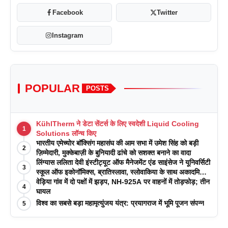
Facebook
Twitter
Instagram
POPULAR
POSTS
KühlTherm ने डेटा सेंटर्स के लिए स्वदेशी Liquid Cooling
1
Solutions लॉन्च किए
भारतीय एमेच्योर बॉक्सिंग महासंघ की आम सभा में उमेश सिंह को बड़ी
2
ज़िम्मेदारी, मुक्केबाज़ी के बुनियादी ढांचे को सशक्त बनाने का वादा
लिंग्यास ललिता देवी इंस्टीट्यूट ऑफ मैनेजमेंट एंड साइंसेज ने यूनिवर्सिटी
3
स्कूल ऑफ इकोनॉमिक्स, ब्रातिस्लावा, स्लोवाकिया के साथ अकादमिक
पत्रिकाओं में प्रकाशन रणनीतियों पर एक दिवसीय कार्यशाला का
वेड़िया गांव में दो पक्षों में झड़प, NH-925A पर वाहनों में तोड़फोड़; तीन
4
आयोजन किया
घायल
विश्व का सबसे बड़ा महामृत्युंजय यंत्र: प्रयागराज में भूमि पूजन संपन्न
5