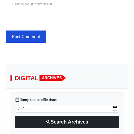
Post Comment
DIGITAL
ARCHIVES
calendar_today
Jump to specific date:
search
Search Archives