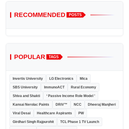
RECOMMENDED
POSTS
POPULAR
TAGS
Invertis University
LG Electronics
Mica
SBS University
ImmunoACT
Rural Economy
Shiva and Shakti
‘ Passive Income Role Model ’
Kansai Nerolac Paints
DRiV™
NCC
Dheeraj Manjheri
Viral Desai
Healthcare Aspirants
PW
Girdhari Singh Rajpurohit
TCL Phase 1 TV Launch