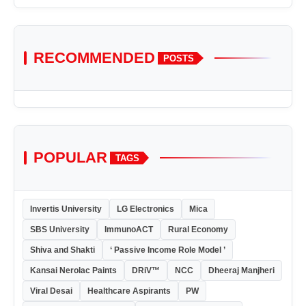
RECOMMENDED
POSTS
POPULAR
TAGS
Invertis University
LG Electronics
Mica
SBS University
ImmunoACT
Rural Economy
Shiva and Shakti
‘ Passive Income Role Model ’
Kansai Nerolac Paints
DRiV™
NCC
Dheeraj Manjheri
Viral Desai
Healthcare Aspirants
PW