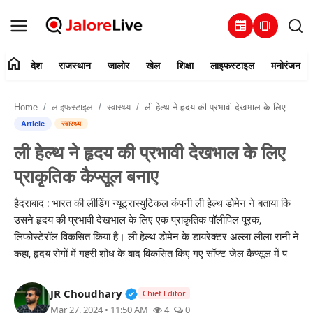
newspaper
amp_stories
home
देश
राजस्थान
जालोर
खेल
शिक्षा
लाइफस्टाइल
मनोरंजन
हमारे बारे में
Home
लाइफस्टाइल
स्वास्थ्य
ली हेल्थ ने हृदय की प्रभावी देखभाल के लिए प्राकृतिक कैप्सूल बनाए
संपर्क करें
Article
स्वास्थ्य
ली हेल्थ ने हृदय की प्रभावी देखभाल के लिए
देश
प्राकृतिक कैप्सूल बनाए
राजस्थान
हैदराबाद : भारत की लीडिंग न्यूट्रास्युटिकल कंपनी ली हेल्थ डोमेन ने बताया कि
उसने हृदय की प्रभावी देखभाल के लिए एक प्राकृतिक पॉलीपिल पूरक,
जालोर
लिफोस्टेरॉल विकसित किया है। ली हेल्थ डोमेन के डायरेक्टर अल्ला लीला रानी ने
कहा, हृदय रोगों में गहरी शोध के बाद विकसित किए गए सॉफ्ट जेल कैप्सूल में प
खेल
Verified Public Figure • 30 Mar, 2
JR Choudhary
शिक्षा
Chief Editor
Mar 27, 2024 • 11:50 AM
4
0