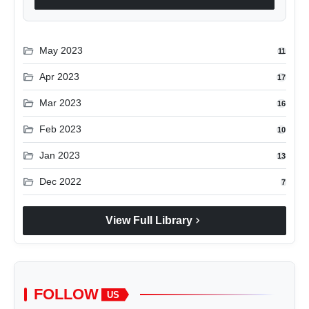
folder_open
May 2023
11
folder_open
Apr 2023
17
folder_open
Mar 2023
16
folder_open
Feb 2023
10
folder_open
Jan 2023
13
folder_open
Dec 2022
7
chevron_right
View Full Library
FOLLOW
US