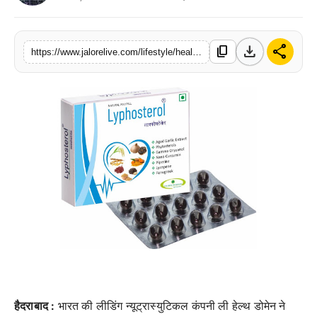
लाइफस्टाइल
download
share
content_copy
मनोरंजन
https://www.jalorelive.com/lifestyle/health/lee-health-creates-natural-capsules-for
तकनीक
विशेष
बिज़नेस
हैदराबाद :
भारत की लीडिंग न्यूट्रास्युटिकल कंपनी ली हेल्थ डोमेन ने