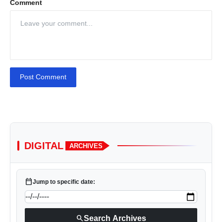
Comment
Post Comment
DIGITAL
ARCHIVES
calendar_today
Jump to specific date:
search
Search Archives