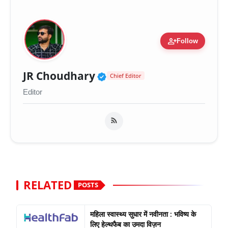
person_add
Follow
Verified Public Figure 
JR Choudhary
Chief Editor
Editor
RELATED
POSTS
महिला स्वास्थ्य सुधार में नवीनता : भविष्य के
लिए हेल्थफैब का उमदा विज़न