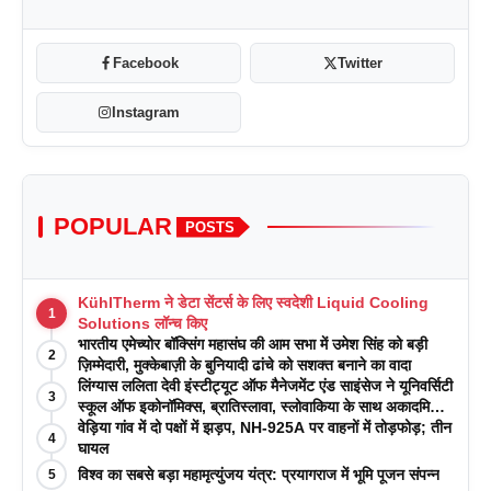
Facebook
Twitter
Instagram
POPULAR
POSTS
KühlTherm ने डेटा सेंटर्स के लिए स्वदेशी Liquid Cooling
1
Solutions लॉन्च किए
भारतीय एमेच्योर बॉक्सिंग महासंघ की आम सभा में उमेश सिंह को बड़ी
2
ज़िम्मेदारी, मुक्केबाज़ी के बुनियादी ढांचे को सशक्त बनाने का वादा
लिंग्यास ललिता देवी इंस्टीट्यूट ऑफ मैनेजमेंट एंड साइंसेज ने यूनिवर्सिटी
3
स्कूल ऑफ इकोनॉमिक्स, ब्रातिस्लावा, स्लोवाकिया के साथ अकादमिक
पत्रिकाओं में प्रकाशन रणनीतियों पर एक दिवसीय कार्यशाला का
वेड़िया गांव में दो पक्षों में झड़प, NH-925A पर वाहनों में तोड़फोड़; तीन
4
आयोजन किया
घायल
विश्व का सबसे बड़ा महामृत्युंजय यंत्र: प्रयागराज में भूमि पूजन संपन्न
5