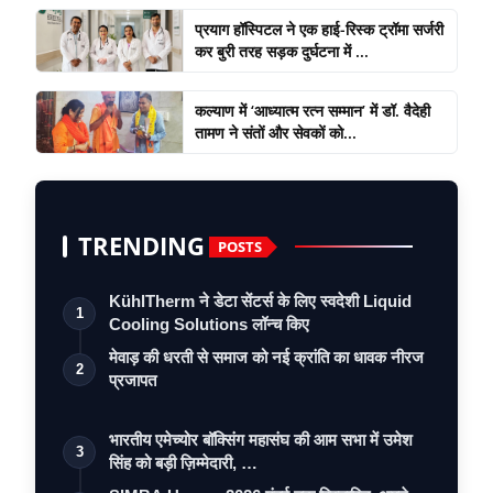
प्रयाग हॉस्पिटल ने एक हाई-रिस्क ट्रॉमा सर्जरी
कर बुरी तरह सड़क दुर्घटना में ...
कल्याण में ‘आध्यात्म रत्न सम्मान’ में डॉ. वैदेही
तामण ने संतों और सेवकों को...
TRENDING
POSTS
KühlTherm ने डेटा सेंटर्स के लिए स्वदेशी Liquid
1
Cooling Solutions लॉन्च किए
मेवाड़ की धरती से समाज को नई क्रांति का धावक नीरज
2
प्रजापत
भारतीय एमेच्योर बॉक्सिंग महासंघ की आम सभा में उमेश
3
सिंह को बड़ी ज़िम्मेदारी, …