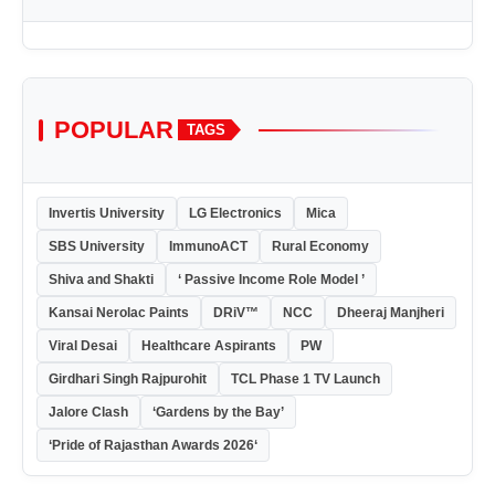
POPULAR
TAGS
Invertis University
LG Electronics
Mica
SBS University
ImmunoACT
Rural Economy
Shiva and Shakti
‘ Passive Income Role Model ’
Kansai Nerolac Paints
DRiV™
NCC
Dheeraj Manjheri
Viral Desai
Healthcare Aspirants
PW
Girdhari Singh Rajpurohit
TCL Phase 1 TV Launch
Jalore Clash
‘Gardens by the Bay’
‘Pride of Rajasthan Awards 2026‘