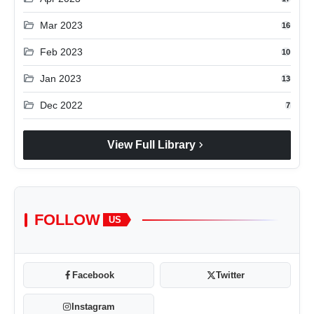
folder_open
Mar 2023
16
folder_open
Feb 2023
10
folder_open
Jan 2023
13
folder_open
Dec 2022
7
chevron_right
View Full Library
FOLLOW
US
Facebook
Twitter
Instagram