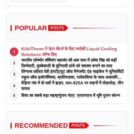
POPULAR
POSTS
KühlTherm ने डेटा सेंटर्स के लिए स्वदेशी Liquid Cooling
1
Solutions लॉन्च किए
भारतीय एमेच्योर बॉक्सिंग महासंघ की आम सभा में उमेश सिंह को बड़ी
2
ज़िम्मेदारी, मुक्केबाज़ी के बुनियादी ढांचे को सशक्त बनाने का वादा
लिंग्यास ललिता देवी इंस्टीट्यूट ऑफ मैनेजमेंट एंड साइंसेज ने यूनिवर्सिटी
3
स्कूल ऑफ इकोनॉमिक्स, ब्रातिस्लावा, स्लोवाकिया के साथ अकादमिक
पत्रिकाओं में प्रकाशन रणनीतियों पर एक दिवसीय कार्यशाला का
वेड़िया गांव में दो पक्षों में झड़प, NH-925A पर वाहनों में तोड़फोड़; तीन
4
आयोजन किया
घायल
विश्व का सबसे बड़ा महामृत्युंजय यंत्र: प्रयागराज में भूमि पूजन संपन्न
5
RECOMMENDED
POSTS