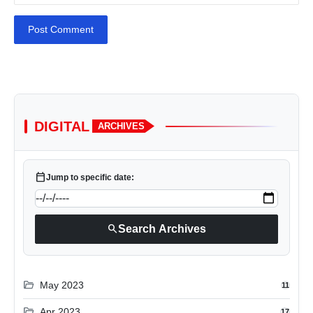
Post Comment
DIGITAL
ARCHIVES
calendar_today
Jump to specific date:
search
Search Archives
folder_open
May 2023
11
folder_open
Apr 2023
17