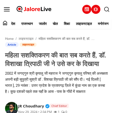
newspaper
amp_stories
home
देश
राजस्थान
जालोर
खेल
शिक्षा
लाइफस्टाइल
मनोरंजन
हमारे बारे में
Home
लाइफस्टाइल
महिला सशक्तिकरण की बात सब करते हैं, डॉ. विशाखा त्रिपाठी जी ने उसे कर के दिखाया
संपर्क करें
Article
लाइफस्टाइल
महिला सशक्तिकरण की बात सब करते हैं, डॉ.
देश
विशाखा त्रिपाठी जी ने उसे कर के दिखाया
राजस्थान
2002 में जगद्गुरु श्री कृपालु जी महराज ने जगद्गुरु कृपालु परिषत् की अध्यक्षता
अपनी बड़ी सुपुत्री सुश्री डॉ . विशखा त्रिपाठी जी को सौंप दी। नई दिल्ली [
जालोर
भारत ], 29 नवंबर : उत्तर प्रदेश के प्रतापगढ़ ज़िले में कुंडा नाम का एक कस्बा
है। कुछ दशकों पहले तक यहाँ के आस - पास के गाँवों में साक्षरत
खेल
Verified Public Figure • 30 Mar, 2
JR Choudhary
शिक्षा
Chief Editor
Nov 29, 2024 • 2:34 PM
1
0