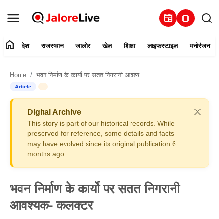
newspaper
amp_stories
home
देश
राजस्थान
जालोर
खेल
शिक्षा
लाइफस्टाइल
मनोरंजन
हमारे बारे में
Home
भवन निर्माण के कार्यो पर सतत निगरानी आवश्यक- कलक्टर
संपर्क करें
Article
देश
Digital Archive
This story is part of our historical records. While
राजस्थान
preserved for reference, some details and facts
may have evolved since its original publication 6
months ago.
जालोर
खेल
भवन निर्माण के कार्यो पर सतत निगरानी
आवश्यक- कलक्टर
शिक्षा