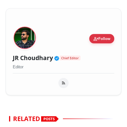
person_add
Follow
Verified Public Figure 
JR Choudhary
Chief Editor
Editor
RELATED
POSTS