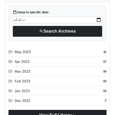
calendar_today
Jump to specific date:
search
Search Archives
folder_open
May 2023
11
folder_open
Apr 2023
17
folder_open
Mar 2023
16
folder_open
Feb 2023
10
folder_open
Jan 2023
13
folder_open
Dec 2022
7