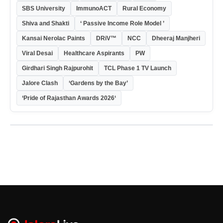
SBS University
ImmunoACT
Rural Economy
Shiva and Shakti
‘ Passive Income Role Model ’
Kansai Nerolac Paints
DRiV™
NCC
Dheeraj Manjheri
Viral Desai
Healthcare Aspirants
PW
Girdhari Singh Rajpurohit
TCL Phase 1 TV Launch
Jalore Clash
‘Gardens by the Bay’
‘Pride of Rajasthan Awards 2026‘