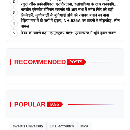
2
स्कूल ऑफ इकोनॉमिक्स, ब्रातिस्लावा, स्लोवाकिया के साथ अकादमिक
पत्रिकाओं में प्रकाशन रणनीतियों पर एक दिवसीय कार्यशाला का
भारतीय एमेच्योर बॉक्सिंग महासंघ की आम सभा में उमेश सिंह को बड़ी
3
आयोजन किया
ज़िम्मेदारी, मुक्केबाज़ी के बुनियादी ढांचे को सशक्त बनाने का वादा
वेड़िया गांव में दो पक्षों में झड़प, NH-925A पर वाहनों में तोड़फोड़; तीन
4
घायल
विश्व का सबसे बड़ा महामृत्युंजय यंत्र: प्रयागराज में भूमि पूजन संपन्न
5
RECOMMENDED
POSTS
POPULAR
TAGS
Invertis University
LG Electronics
Mica