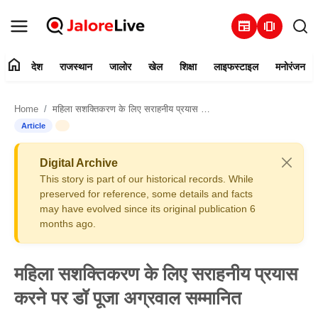
newspaper
amp_stories
home
देश
राजस्थान
जालोर
खेल
शिक्षा
लाइफस्टाइल
मनोरंजन
हमारे बारे में
Home
महिला सशक्तिकरण के लिए सराहनीय प्रयास करने पर डॉ पूजा अग्रवाल सम्मानित
संपर्क करें
Article
देश
Digital Archive
This story is part of our historical records. While
राजस्थान
preserved for reference, some details and facts
may have evolved since its original publication 6
months ago.
जालोर
खेल
महिला सशक्तिकरण के लिए सराहनीय प्रयास
करने पर डॉ पूजा अग्रवाल सम्मानित
शिक्षा