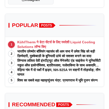
POPULAR
POSTS
KühlTherm ने डेटा सेंटर्स के लिए स्वदेशी Liquid Cooling
1
Solutions लॉन्च किए
भारतीय एमेच्योर बॉक्सिंग महासंघ की आम सभा में उमेश सिंह को बड़ी
2
ज़िम्मेदारी, मुक्केबाज़ी के बुनियादी ढांचे को सशक्त बनाने का वादा
लिंग्यास ललिता देवी इंस्टीट्यूट ऑफ मैनेजमेंट एंड साइंसेज ने यूनिवर्सिटी
3
स्कूल ऑफ इकोनॉमिक्स, ब्रातिस्लावा, स्लोवाकिया के साथ अकादमिक
पत्रिकाओं में प्रकाशन रणनीतियों पर एक दिवसीय कार्यशाला का
वेड़िया गांव में दो पक्षों में झड़प, NH-925A पर वाहनों में तोड़फोड़; तीन
4
आयोजन किया
घायल
विश्व का सबसे बड़ा महामृत्युंजय यंत्र: प्रयागराज में भूमि पूजन संपन्न
5
RECOMMENDED
POSTS