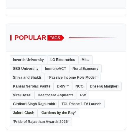
POPULAR
TAGS
Invertis University
LG Electronics
Mica
SBS University
ImmunoACT
Rural Economy
Shiva and Shakti
‘ Passive Income Role Model ’
Kansai Nerolac Paints
DRiV™
NCC
Dheeraj Manjheri
Viral Desai
Healthcare Aspirants
PW
Girdhari Singh Rajpurohit
TCL Phase 1 TV Launch
Jalore Clash
‘Gardens by the Bay’
‘Pride of Rajasthan Awards 2026‘