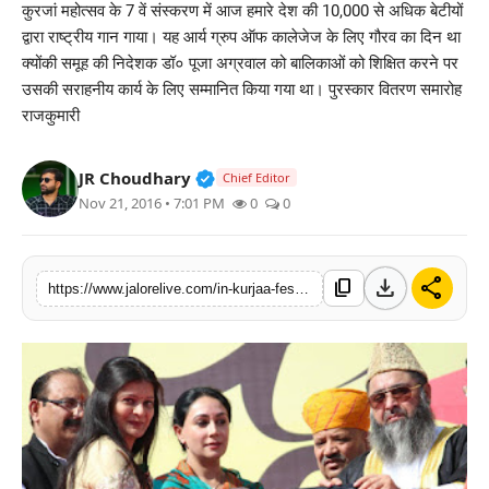
कुरजां महोत्सव के 7 वें संस्करण में आज हमारे देश की 10,000 से अधिक बेटीयों
लाइफस्टाइल
द्वारा राष्ट्रीय गान गाया। यह आर्य ग्रुप ऑफ कालेजेज के लिए गौरव का दिन था
क्योंकी समूह की निदेशक डॉ० पूजा अग्रवाल को बालिकाओं को शिक्षित करने पर
मनोरंजन
उसकी सराहनीय कार्य के लिए सम्मानित किया गया था। पुरस्कार वितरण समारोह
राजकुमारी
तकनीक
Verified Public Figure • 30 Mar, 2
JR Choudhary
Chief Editor
विशेष
Nov 21, 2016 • 7:01 PM
0
0
बिज़नेस
download
share
content_copy
https://www.jalorelive.com/in-kurjaa-festiwal-15-women-honoured