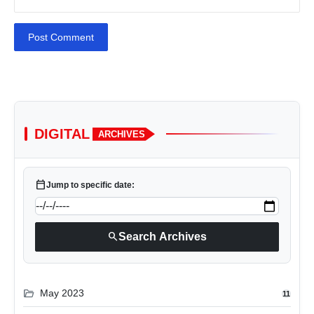
Post Comment
DIGITAL
ARCHIVES
calendar_today
Jump to specific date:
search
Search Archives
folder_open
May 2023
11