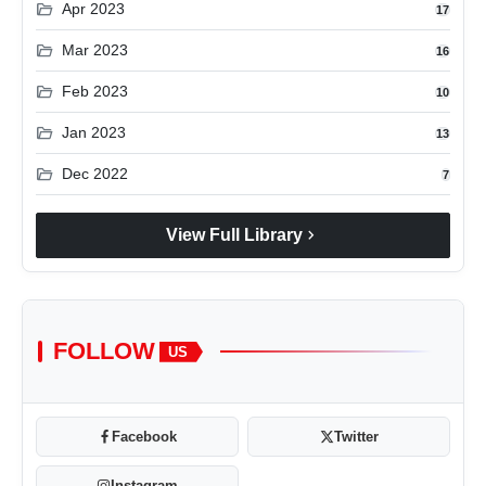
folder_open
Apr 2023
17
folder_open
Mar 2023
16
folder_open
Feb 2023
10
folder_open
Jan 2023
13
folder_open
Dec 2022
7
chevron_right
View Full Library
FOLLOW
US
Facebook
Twitter
Instagram