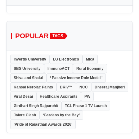
POPULAR
TAGS
Invertis University
LG Electronics
Mica
SBS University
ImmunoACT
Rural Economy
Shiva and Shakti
‘ Passive Income Role Model ’
Kansai Nerolac Paints
DRiV™
NCC
Dheeraj Manjheri
Viral Desai
Healthcare Aspirants
PW
Girdhari Singh Rajpurohit
TCL Phase 1 TV Launch
Jalore Clash
‘Gardens by the Bay’
‘Pride of Rajasthan Awards 2026‘