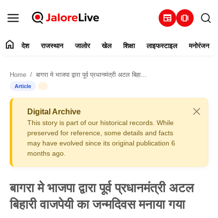
newspaper
amp_stories
home
देश
राजस्थान
जालोर
खेल
शिक्षा
लाइफस्टाइल
मनोरंजन
हमारे बारे में
Home
बागरा मे भाजपा द्वारा पूर्व प्रधानमंत्री अटल बिहारी वाजपेयी का जन्मदिवस मनाया गया
संपर्क करें
Article
देश
Digital Archive
This story is part of our historical records. While
राजस्थान
preserved for reference, some details and facts
may have evolved since its original publication 6
months ago.
जालोर
खेल
बागरा मे भाजपा द्वारा पूर्व प्रधानमंत्री अटल
बिहारी वाजपेयी का जन्मदिवस मनाया गया
शिक्षा