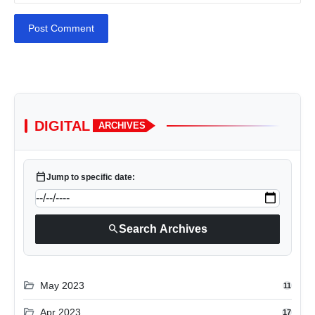
Post Comment
DIGITAL
ARCHIVES
calendar_today
Jump to specific date:
search
Search Archives
folder_open
May 2023
11
folder_open
Apr 2023
17