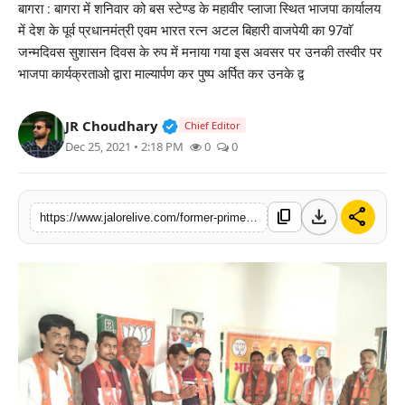
बागरा : बागरा में शनिवार को बस स्टेण्ड के महावीर प्लाजा स्थित भाजपा कार्यालय
लाइफस्टाइल
में देश के पूर्व प्रधानमंत्री एवम भारत रत्न अटल बिहारी वाजपेयी का 97वाॅ
जन्मदिवस सुशासन दिवस के रुप में मनाया गया इस अवसर पर उनकी तस्वीर पर
मनोरंजन
भाजपा कार्यक्रताओ द्वारा माल्यार्पण कर पुष्प अर्पित कर उनके द्व
तकनीक
Verified Public Figure • 30 Mar, 2
JR Choudhary
Chief Editor
Dec 25, 2021 • 2:18 PM
0
0
विशेष
बिज़नेस
download
share
content_copy
https://www.jalorelive.com/former-prime-minister-atal-bihari