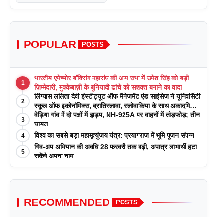
POPULAR
POSTS
भारतीय एमेच्योर बॉक्सिंग महासंघ की आम सभा में उमेश सिंह को बड़ी
1
ज़िम्मेदारी, मुक्केबाज़ी के बुनियादी ढांचे को सशक्त बनाने का वादा
लिंग्यास ललिता देवी इंस्टीट्यूट ऑफ मैनेजमेंट एंड साइंसेज ने यूनिवर्सिटी
2
स्कूल ऑफ इकोनॉमिक्स, ब्रातिस्लावा, स्लोवाकिया के साथ अकादमिक
पत्रिकाओं में प्रकाशन रणनीतियों पर एक दिवसीय कार्यशाला का
वेड़िया गांव में दो पक्षों में झड़प, NH-925A पर वाहनों में तोड़फोड़; तीन
3
आयोजन किया
घायल
विश्व का सबसे बड़ा महामृत्युंजय यंत्र: प्रयागराज में भूमि पूजन संपन्न
4
गिव-अप अभियान की अवधि 28 फरवरी तक बढ़ी, अपात्र लाभार्थी हटा
5
सकेंगे अपना नाम
RECOMMENDED
POSTS