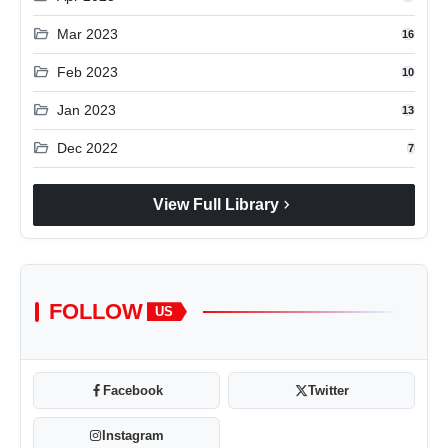
folder_open
Mar 2023
16
folder_open
Feb 2023
10
folder_open
Jan 2023
13
folder_open
Dec 2022
7
chevron_right
View Full Library
FOLLOW
US
Facebook
Twitter
Instagram